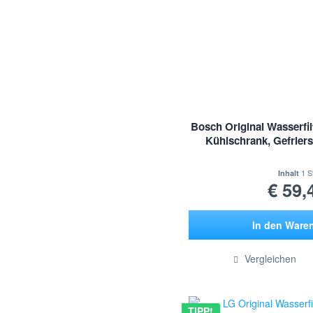
Bosch Original Wasserf
Kühlschrank, Gefrier
1 S
Inhalt
€ 59,
In den
Ware
Hinzugef
Vergleichen
TIPP!