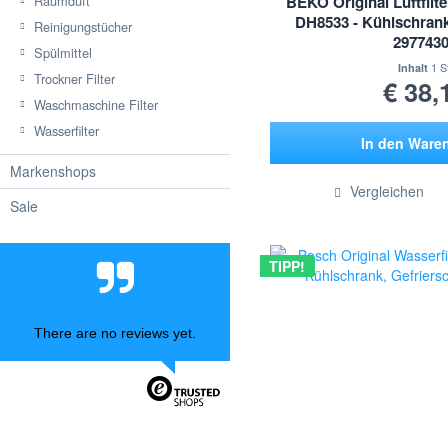
Raumduft
BEKO Original Luftfilt
DH8533 - Kühlschrank
Reinigungstücher
297743
Spülmittel
1 S
Inhalt
Trockner Filter
€ 38,
Waschmaschine Filter
Wasserfilter
In den
Ware
Markenshops
Hinzugef
Vergleichen
Sale
TIPP!
There are no reviews yet.