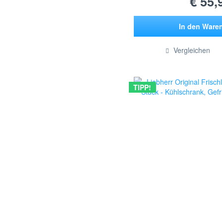
€ 55,
In den
Ware
Hinzugef
Vergleichen
TIPP!