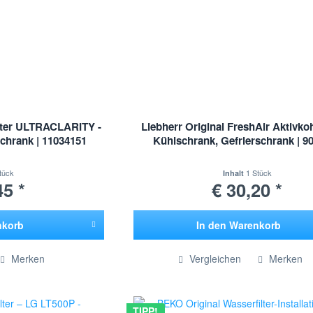
ilter ULTRACLARITY -
Liebherr Original FreshAir Aktivkohl
schrank | 11034151
Kühlschrank, Gefrierschrank | 9
tück
1 Stück
Inhalt
45 *
€ 30,20 *
nkorb
In den
Warenkorb
ügt
Hinzugefügt
Merken
Vergleichen
Merken
TIPP!