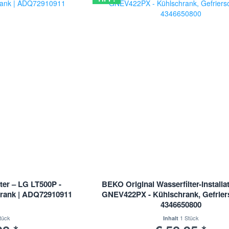
ter – LG LT500P -
BEKO Original Wasserfilter-Installat
hrank | ADQ72910911
GNEV422PX - Kühlschrank, Gefrier
4346650800
tück
1 Stück
Inhalt