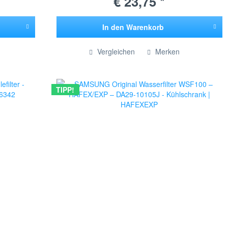
€ 23,75 *
In den
Warenkorb
Hinzugefügt
Vergleichen
Merken
TIPP!