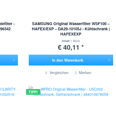
efilter -
SAMSUNG Original Wasserfilter WSF100 –
096342
HAFEX/EXP – DA29-10105J - Kühlschrank |
HAFEXEXP
1 Stück
Inhalt
€ 40,11 *
In den
Warenkorb
Hinzugefügt
Vergleichen
Merken
TIPP!