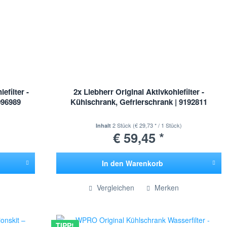
efilter -
2x Liebherr Original Aktivkohlefilter -
096989
Kühlschrank, Gefrierschrank | 9192811
2 Stück
(€ 29,73 * / 1 Stück)
Inhalt
€ 59,45 *
In den
Warenkorb
Hinzugefügt
Vergleichen
Merken
TIPP!