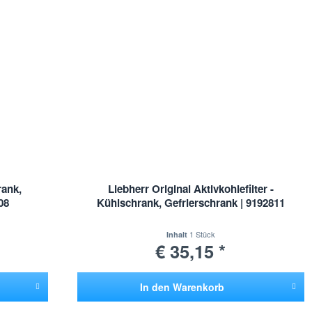
rank,
Liebherr Original Aktivkohlefilter -
08
Kühlschrank, Gefrierschrank | 9192811
1 Stück
Inhalt
€ 35,15 *
In den
Warenkorb