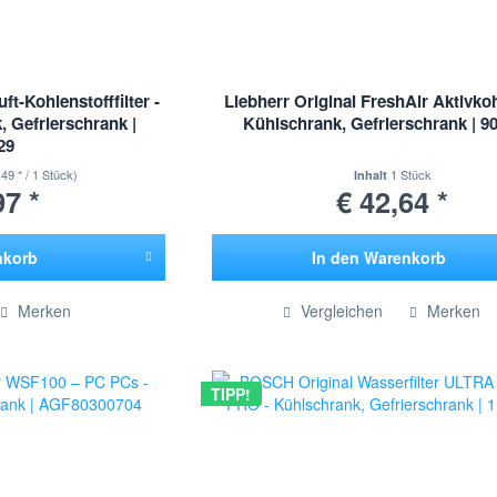
ft-Kohlenstofffilter -
Liebherr Original FreshAir Aktivkohl
, Gefrierschrank |
Kühlschrank, Gefrierschrank | 9
29
,49 * / 1 Stück)
1 Stück
Inhalt
97 *
€ 42,64 *
nkorb
In den
Warenkorb
ügt
Hinzugefügt
Merken
Vergleichen
Merken
TIPP!