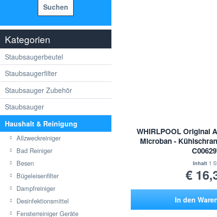
Suchen
Kategorien
Staubsaugerbeutel
Staubsaugerfilter
Staubsauger Zubehör
Staubsauger
Haushalt & Reinigung
WHIRLPOOL Original Anti
Allzweckreiniger
Microban - Kühlschrank
C00629
Bad Reiniger
Besen
1 S
Inhalt
€ 16,
Bügeleisenfilter
Dampfreiniger
In den
Ware
Desinfektionsmittel
Fensterreiniger Geräte