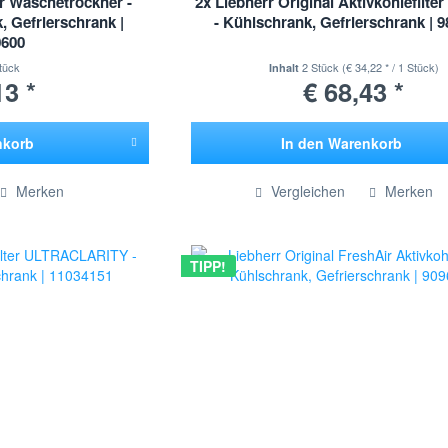
er Wäschetrockner -
2x Liebherr Original Aktivkohlefilter
, Gefrierschrank |
- Kühlschrank, Gefrierschrank | 
0600
tück
2 Stück
(€ 34,22 * / 1 Stück)
Inhalt
13 *
€ 68,43 *
nkorb
In den
Warenkorb
ügt
Hinzugefügt
Merken
Vergleichen
Merken
TIPP!