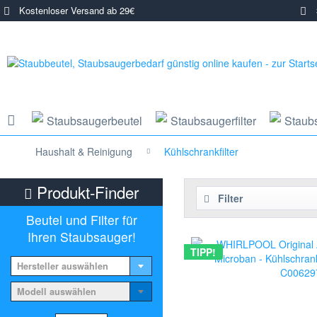
Kostenloser Versand ab 29€
3
Staubsaugerbeutel
Staubsaugerfilter
Staub
Haushalt & Reinigung
Kühlschrankfilter
Produkt-Finder
Filter
Beutel und Filter für
Ihren Staubsauger!
TIPP!
Hersteller auswählen
Modell auswählen