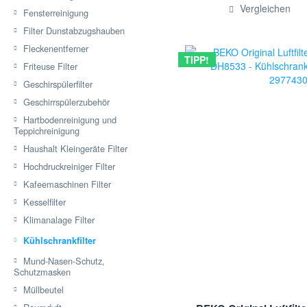
Hinzugef
Vergleichen
Fensterreinigung
Filter Dunstabzugshauben
Fleckenentferner
TIPP!
Friteuse Filter
Geschirspülerfilter
Geschirrspülerzubehör
Hartbodenreinigung und
Teppichreinigung
Haushalt Kleingeräte Filter
Hochdruckreiniger Filter
Kafeemaschinen Filter
Kesselfilter
Klimanalage Filter
Kühlschrankfilter
Mund-Nasen-Schutz,
Schutzmasken
Müllbeutel