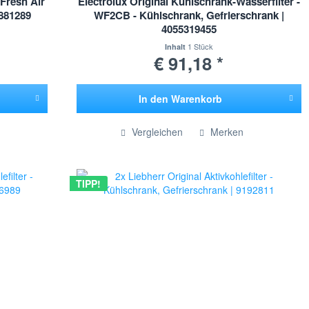
 Fresh Air
Electrolux Original Kühlschrank-Wasserfilter -
9881289
WF2CB - Kühlschrank, Gefrierschrank |
4055319455
1 Stück
Inhalt
€ 91,18 *
In den
Warenkorb
Hinzugefügt
Vergleichen
Merken
TIPP!