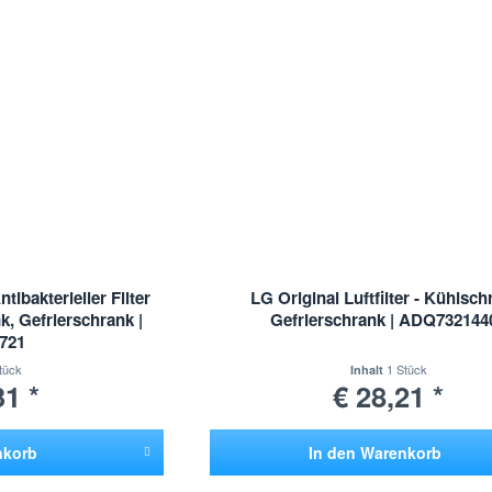
bakterieller Filter
LG Original Luftfilter - Kühlsch
, Gefrierschrank |
Gefrierschrank | ADQ732144
721
tück
1 Stück
Inhalt
31 *
€ 28,21 *
nkorb
In den
Warenkorb