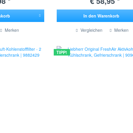
98 *
€ 58,95 *
nkorb
In den
Warenkorb
ügt
Hinzugefügt
Merken
Vergleichen
Merken
TIPP!