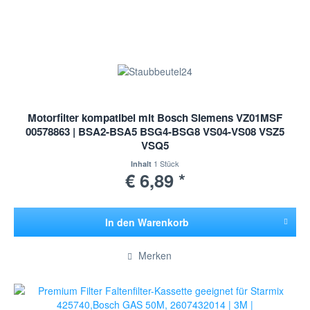
Motorfilter kompatibel mit Bosch Siemens VZ01MSF
00578863 | BSA2-BSA5 BSG4-BSG8 VS04-VS08 VSZ5
VSQ5
1 Stück
Inhalt
€ 6,89 *
In den
Warenkorb
Hinzugefügt
Merken