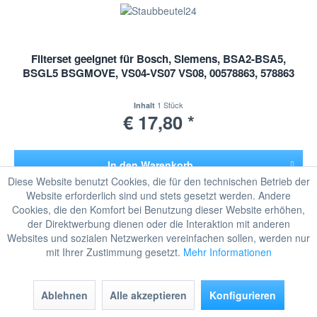
Filterset geeignet für Bosch, Siemens, BSA2-BSA5,
BSGL5 BSGMOVE, VS04-VS07 VS08, 00578863, 578863
1 Stück
Inhalt
€ 17,80 *
In den
Warenkorb
Diese Website benutzt Cookies, die für den technischen Betrieb der
Hinzugefügt
Website erforderlich sind und stets gesetzt werden. Andere
Merken
Cookies, die den Komfort bei Benutzung dieser Website erhöhen,
der Direktwerbung dienen oder die Interaktion mit anderen
Websites und sozialen Netzwerken vereinfachen sollen, werden nur
TIPP!
mit Ihrer Zustimmung gesetzt.
Mehr Informationen
Ablehnen
Alle akzeptieren
Konfigurieren