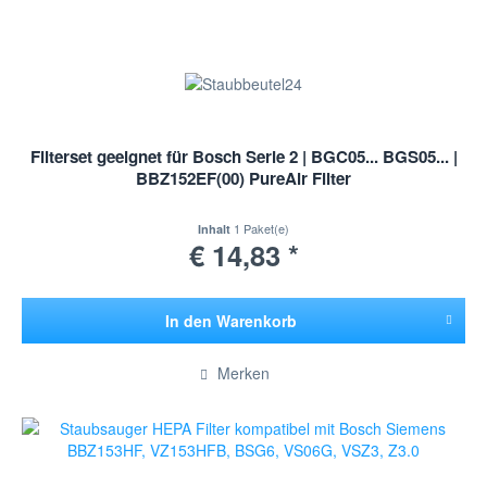
Filterset geeignet für Bosch Serie 2 | BGC05... BGS05... |
BBZ152EF(00) PureAir Filter
1 Paket(e)
Inhalt
€ 14,83 *
In den
Warenkorb
Hinzugefügt
Merken