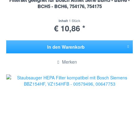
Filterset geeignet für Bosch Athlet Serie BBH5 - BBH6 -
BCH5 - BCH6, 754176, 754175
1 Stück
Inhalt
€ 10,86 *
In den
Warenkorb
Hinzugefügt
Merken