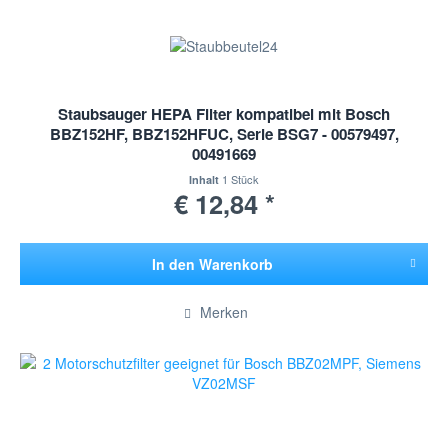
Staubsauger HEPA Filter kompatibel mit Bosch
BBZ152HF, BBZ152HFUC, Serie BSG7 - 00579497,
00491669
1 Stück
Inhalt
€ 12,84 *
In den
Warenkorb
Hinzugefügt
Merken