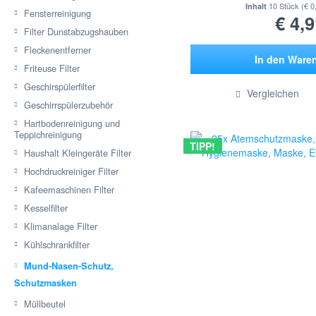
10 Stück
(€ 0
Inhalt
Fensterreinigung
€ 4,9
Filter Dunstabzugshauben
Fleckenentferner
In den
Ware
Friteuse Filter
Hinzugef
Geschirspülerfilter
Vergleichen
Geschirrspülerzubehör
Hartbodenreinigung und
Teppichreinigung
TIPP!
Haushalt Kleingeräte Filter
Hochdruckreiniger Filter
Kafeemaschinen Filter
Kesselfilter
Klimanalage Filter
Kühlschrankfilter
Mund-Nasen-Schutz,
Schutzmasken
Müllbeutel