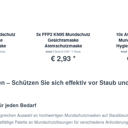
dschutz
5x FFP2 KN95 Mundschutz
10x A
ke
Gesichtsmaske
Mund
ske
Atemschutzmaske
Hygie
Einwe
Stück)
Inhalt
5 Stück
(€ 0,59 * / 1 Stück)
Inhalt
€ 2,93 *
– Schützen Sie sich effektiv vor Staub und 
r jeden Bedarf
greichen Auswahl an hochwertigen Mundschutzmasken auf Staubbeutel2
e vielfältige Palette an Mundschutzlösungen für verschiedene Anforderun