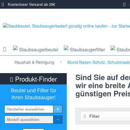
Kostenloser Versand ab 29€
3
Staubsaugerbeutel
Staubsaugerfilter
Staub
Haushalt & Reinigung
Mund-Nasen-Schutz, Schutzmas
Sind Sie auf d
Produkt-Finder
wir eine breit
Beutel und Filter für
günstigen Prei
Ihren Staubsauger!
Hersteller auswählen
Filter
Modell auswählen