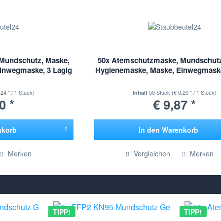
Mundschutz, Maske,
50x Atemschutzmaske, Mundschutz
inwegmaske, 3 Lagig
Hygienemaske, Maske, Einwegmaske
,24 * / 1 Stück)
50 Stück
(€ 0,20 * / 1 Stück)
Inhalt
0 *
€ 9,87 *
nkorb
In den
Warenkorb
ügt
Hinzugefügt
Merken
Vergleichen
Merken
TIPP!
TIPP!