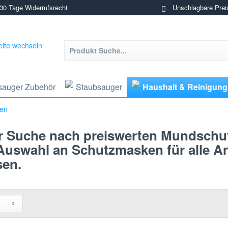
0 Tage Widerrufsrecht
Unschlagbare Prei
sauger Zubehör
Staubsauger
Haushalt & Reinigung
ken
er Suche nach preiswerten Mundschu
e Auswahl an Schutzmasken für alle 
sen.