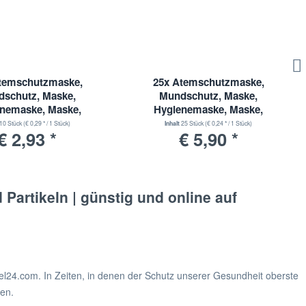
temschutzmaske,
25x Atemschutzmaske,
schutz, Maske,
Mundschutz, Maske,
nemaske, Maske,
Hygienemaske, Maske,
gmaske, 3 Lagig
Einwegmaske, 3 Lagig
10 Stück
(€ 0,29 * / 1 Stück)
Inhalt
25 Stück
(€ 0,24 * / 1 Stück)
€ 2,93 *
€ 5,90 *
Partikeln | günstig und online auf
4.com. In Zeiten, in denen der Schutz unserer Gesundheit oberste
gen.