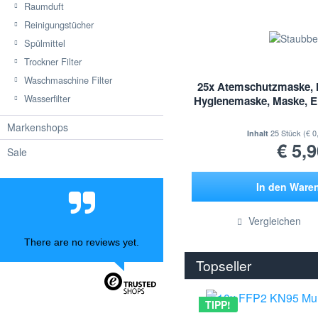
Raumduft
Reinigungstücher
Spülmittel
Trockner Filter
Waschmaschine Filter
25x Atemschutzmaske, 
Wasserfilter
Hygienemaske, Maske, E
Markenshops
25 Stück
(€ 0
Inhalt
€ 5,9
Sale
In den
Ware
Hinzugef
Vergleichen
There are no reviews yet.
Topseller
TIPP!