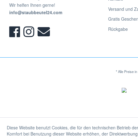
Staubsaugerbeutel für Bliss
Wir helfen Ihnen gerne!
Versand und Z
Staubsaugerbeutel für Blomberg
info@staubbeutel24.com
Gratis Gesche
Staubsaugerbeutel für Blue Air
Staubsaugerbeutel für Blue Sky
Rückgabe
Staubsaugerbeutel für Blue Vac
Staubsaugerbeutel für Blue
Wind
Staubsaugerbeutel für Bluel
Staubsaugerbeutel für Bob
Home
* Alle Preise 
Staubsaugerbeutel für Bomann
Staubsaugerbeutel für Borema
Staubsaugerbeutel für Bork
Staubsaugerbeutel für Braun
Staubsaugerbeutel für Bravo
Staubsaugerbeutel für
Brinkmann
Diese Website benutzt Cookies, die für den technischen Betrieb der
Staubsaugerbeutel für BSK
Komfort bei Benutzung dieser Website erhöhen, der Direktwerbung 
TEK