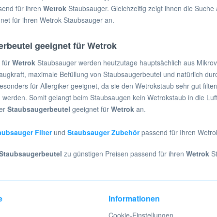
send für ihren
Wetrok
Staubsauger. Gleichzeitig zeigt ihnen die Such
net für ihren Wetrok Staubsauger an.
rbeutel geeignet für Wetrok
 für
Wetrok
Staubsauger werden heutzutage hauptsächlich aus Mikrovli
ugkraft, maximale Befüllung von Staubsaugerbeutel und natürlich durc
besonders für Allergiker geeignet, da sie den Wetrokstaub sehr gut filte
 werden. Somit gelangt beim Staubsaugen kein Wetrokstaub in die Luft u
ier
Staubsaugerbeutel
geeignet für
Wetrok
an.
aubsauger Filter
und
Staubsauger Zubehör
passend für Ihren Wetro
Staubsaugerbeutel
zu günstigen Preisen passend für ihren
Wetrok
St
e
Informationen
Cookie-Einstellungen