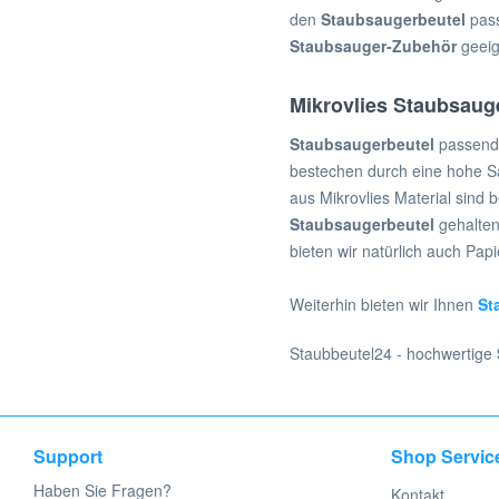
den
Staubsaugerbeutel
pas
Staubsaugerbeutel für Bavaria
Staubsauger-Zubehör
geeig
Staubsaugerbeutel für Beam
Staubsaugerbeutel für
Beaumark
Mikrovlies Staubsauge
Staubsaugerbeutel für Beem
Staubsaugerbeutel
passend
Staubsaugerbeutel für Beko
bestechen durch eine hohe Sa
Staubsaugerbeutel für Berner
aus Mikrovlies Material sind 
Staubsaugerbeutel für Berthen
Staubsaugerbeutel
gehalten
Staubsaugerbeutel für Best
bieten wir natürlich auch Pap
Electric
Staubsaugerbeutel für Bestron
Weiterhin bieten wir Ihnen
St
Staubsaugerbeutel für Betron
Staubsaugerbeutel für Betronic
Staubbeutel24 - hochwertige
Staubsaugerbeutel für BHG
Staubsaugerbeutel für Bimatec
Staubsaugerbeutel für Black &
Decker
Support
Shop Servic
Staubsaugerbeutel für Blink
Haben Sie Fragen?
Kontakt