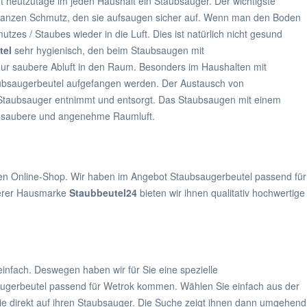
t heutzutage im jeden Haushalt ein Staubsauger. Der wichtigste
 ganzen Schmutz, den sie aufsaugen sicher auf. Wenn man den Boden
es / Staubes wieder in die Luft. Dies ist natürlich nicht gesund
tel
sehr hygienisch, den beim Staubsaugen mit
ur saubere Abluft in den Raum. Besonders im Haushalten mit
taubsaugerbeutel aufgefangen werden. Der Austausch von
 Staubsauger entnimmt und entsorgt. Das Staubsaugen mit einem
ine saubere und angenehme Raumluft.
ren Online-Shop. Wir haben im Angebot Staubsaugerbeutel passend für
serer Hausmarke
Staubbeutel24
bieten wir ihnen qualitativ hochwertige
einfach. Deswegen haben wir für Sie eine spezielle
augerbeutel passend für Wetrok kommen. Wählen Sie einfach aus der
sie direkt auf ihren Staubsauger. Die Suche zeigt ihnen dann umgehend