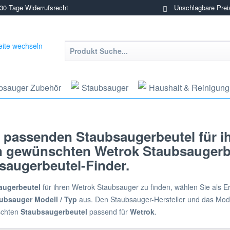
0 Tage Widerrufsrecht
Unschlagbare Prei
bsauger Zubehör
Staubsauger
Haushalt & Reinigung
 passenden Staubsaugerbeutel für i
en gewünschten Wetrok Staubsaugerbe
augerbeutel-Finder.
augerbeutel
für ihren Wetrok Staubsauger zu finden, wählen Sie als E
ubsauger Modell / Typ
aus. Den Staubsauger-Hersteller und das Mode
schten
Staubsaugerbeutel
passend für
Wetrok
.