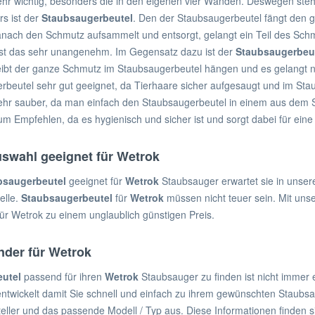
 sehr wichtig, besonders die in den eigenen vier Wänden. Deswegen steh
rs ist der
Staubsaugerbeutel
. Den der Staubsaugerbeutel fängt den
ach den Schmutz aufsammelt und entsorgt, gelangt ein Teil des Schmutz
 ist das sehr unangenehm. Im Gegensatz dazu ist der
Staubsaugerbeu
eibt der ganze Schmutz im Staubsaugerbeutel hängen und es gelangt n
erbeutel sehr gut geeignet, da Tierhaare sicher aufgesaugt und im S
sehr sauber, da man einfach den Staubsaugerbeutel in einem aus dem
zum Empfehlen, da es hygienisch und sicher ist und sorgt dabei für e
swahl geeignet für Wetrok
bsaugerbeutel
geeignet für
Wetrok
Staubsauger erwartet sie in unse
elle.
Staubsaugerbeutel
für
Wetrok
müssen nicht teuer sein. Mit un
ür Wetrok zu einem unglaublich günstigen Preis.
nder für Wetrok
utel
passend für ihren
Wetrok
Staubsauger zu finden ist nicht immer 
ntwickelt damit Sie schnell und einfach zu ihrem gewünschten Staubs
teller und das passende Modell / Typ aus. Diese Informationen finden 