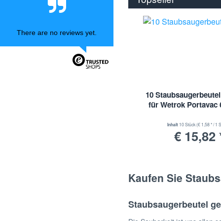
Staubsaugerbeutel für Airmate
Staubsaugerbeutel für AKA
Staubsaugerbeutel für Akai
There are no reviews yet.
Staubsaugerbeutel für Akiba
Staubsaugerbeutel für Alaska
Staubsaugerbeutel für Aldi
Staubsaugerbeutel für Aldi /
Hofer
10 Staubsaugerbeutel
Staubsaugerbeutel für Aldi FIF
für Wetrok Portavac 
Staubsaugerbeutel für Alfatec
Staubsaugerbeutel für Alpha
Inhalt
10 Stück
(€ 1,58 * / 1 
€ 15,82 
Staubsaugerbeutel für Alpina
Staubsaugerbeutel für Alutec
Staubsaugerbeutel für Amadis
Kaufen Sie Staubs
Staubsaugerbeutel für Amstrad
Staubsaugerbeutel für Apollo
Home
Staubsaugerbeutel ge
Staubsaugerbeutel für Aquavac