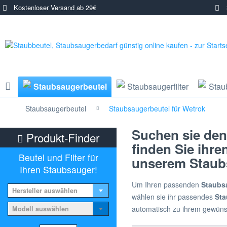
Kostenloser Versand ab 29€
3
Staubsaugerbeutel
Staubsaugerfilter
Stau
Staubsaugerbeutel
Staubsaugerbeutel für Wetrok
Suchen sie den
Produkt-Finder
finden Sie ihr
Beutel und Filter für
unserem Staubs
Ihren Staubsauger!
Um Ihren passenden
Staubs
Hersteller auswählen
wählen sie ihr passendes
Sta
automatisch zu ihrem gewün
Modell auswählen