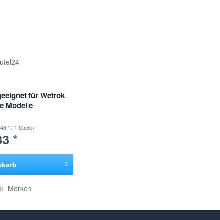
geeignet für Wetrok
te Modelle
,48 * / 1 Stück)
83 *
nkorb
ügt
Merken