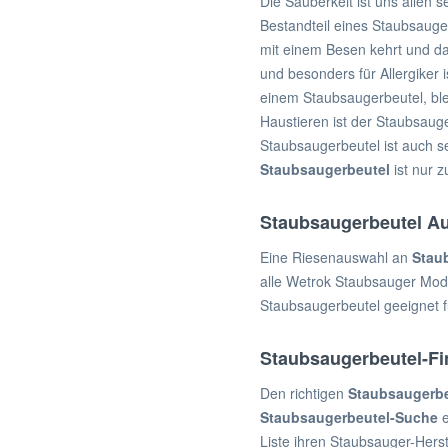
Die Sauberkeit ist uns allen
Staubsaugerbeutel für AquaPur
Bestandteil eines Staubsauge
Staubsaugerbeutel für Aramis
mit einem Besen kehrt und dan
Staubsaugerbeutel für Arc En
Ciel
und besonders für Allergiker
einem Staubsaugerbeutel, bl
Staubsaugerbeutel für Arcelik
Haustieren ist der Staubsaug
Staubsaugerbeutel für Ariete
Staubsaugerbeutel ist auch 
Staubsaugerbeutel für Arlett
Staubsaugerbeutel
ist nur 
Staubsaugerbeutel für Artec
Staubsaugerbeutel für Arzum
Staubsaugerbeutel Au
Staubsaugerbeutel für Asea
Scandia
Eine Riesenauswahl an
Stau
Staubsaugerbeutel für Asgatec
alle Wetrok Staubsauger Mod
Staubsaugerbeutel für Aslo
Staubsaugerbeutel geeignet f
Staubsaugerbeutel für Aspiwash
Staubsaugerbeutel für Baier
Staubsaugerbeutel-Fi
Staubsaugerbeutel für Bauhaus
Den richtigen
Staubsaugerbe
Staubsaugerbeutel für
Bauknecht
Staubsaugerbeutel-Suche
e
Liste ihren Staubsauger-Hers
Staubsaugerbeutel für Baur