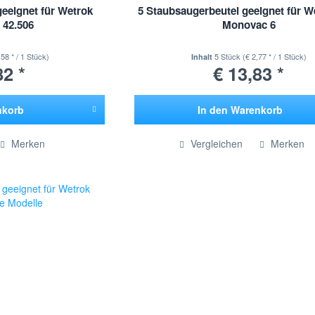
geeignet für Wetrok
5 Staubsaugerbeutel geeignet für W
 42.506
Monovac 6
,58 * / 1 Stück)
5 Stück
(€ 2,77 * / 1 Stück)
Inhalt
82 *
€ 13,83 *
nkorb
In den
Warenkorb
ügt
Hinzugefügt
Merken
Vergleichen
Merken