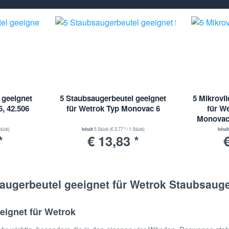
 geeignet
5 Staubsaugerbeutel geeignet
5 Mikrovl
6, 42.506
für Wetrok Typ Monovac 6
für We
Monovac 
Stück)
Inhalt
5 Stück
(€ 2,77 * / 1 Stück)
Inhal
*
€ 13,83 *
€
augerbeutel geeignet für Wetrok Staubsauge
eignet für Wetrok