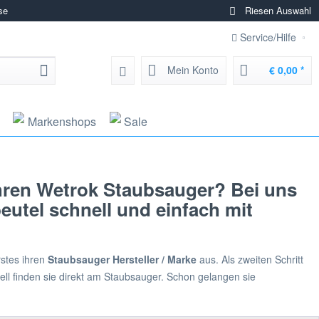
se
Riesen Auswahl
Service/Hilfe
Mein Konto
€ 0,00 *
Markenshops
Sale
hren Wetrok Staubsauger? Bei uns
utel schnell und einfach mit
rstes ihren
Staubsauger Hersteller / Marke
aus. Als zweiten Schritt
ll finden sie direkt am Staubsauger. Schon gelangen sie