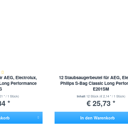
r AEG, Electrolux,
12 Staubsaugerbeutel für AEG, Ele
c Long Performance
Philips S-Bag Classic Long Perf
S
E201SM
21 * / 1 Stück)
12 Stück
(€ 2,14 * / 1 Stück)
Inhalt
84 *
€ 25,73 *
nkorb
In den
Warenkorb