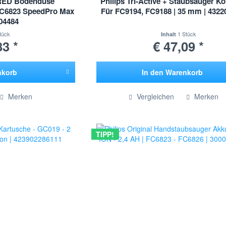
 RED Bodendüse
Philips Tri-Active + Staubsauger 
FC6823 SpeedPro Max
Für FC9194, FC9188 | 35 mm | 4322
504484
tück
1 Stück
Inhalt
83 *
€ 47,09 *
nkorb
In den
Warenkorb
ügt
Hinzugefügt
Merken
Vergleichen
Merken
TIPP!