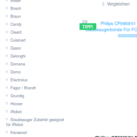
Bissel
Hinzugef
Vergleichen
Bosch
Braun
Candy
TIPP!
Clearit
Cuisinart
Dyson
Delonghi
Domena
Domo
Electrolux
Fagor / Brandt
Grundig
Hoover
iRobot
Staubsauger Zubehör geeignet
für iRobot
Kenwood