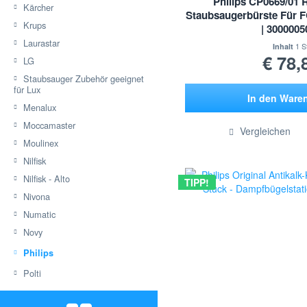
Philips CP0669/01
Kärcher
Staubsaugerbürste Für 
Krups
| 300000
Laurastar
1 S
Inhalt
€ 78,
LG
Staubsauger Zubehör geeignet
für Lux
In den
Ware
Menalux
Hinzugef
Moccamaster
Vergleichen
Moulinex
Nilfisk
Nilfisk - Alto
TIPP!
Nivona
Numatic
Novy
Philips
Polti
Rowenta