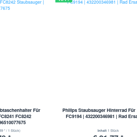
ubtaschenhalter Für
Philips Staubsauger Hinterrad Für
FC8241 FC8242
FC9194 | 432200346981 | Rad Ersa
996510077675
89 * / 1 Stück)
1 Stück
Inhalt