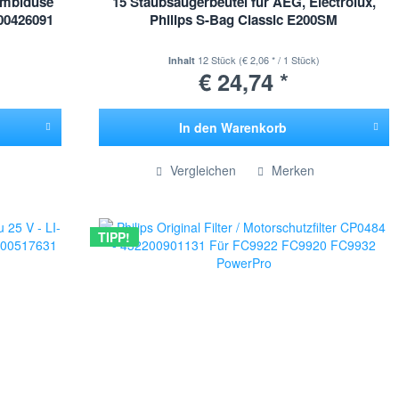
Kombidüse
15 Staubsaugerbeutel für AEG, Electrolux,
00426091
Philips S-Bag Classic E200SM
12 Stück
(€ 2,06 * / 1 Stück)
Inhalt
€ 24,74 *
In den
Warenkorb
Hinzugefügt
Vergleichen
Merken
TIPP!