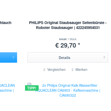
chlauch
PHILIPS Original Staubsauger Seitenbürste -
Roboter Staubsauger | 422245954031
1 Stück
Inhalt
€ 29,70 *
Details
Vergleichen
Merken
TIPP!