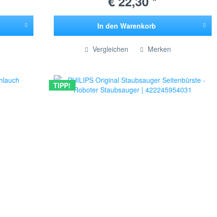
€ 22,30 *
In den
Warenkorb
Hinzugefügt
Vergleichen
Merken
TIPP!