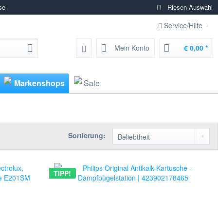
se
Riesen Auswahl
Service/Hilfe
Mein Konto
€ 0,00 *
Markenshops
Sale
Sortierung:
TIPP!