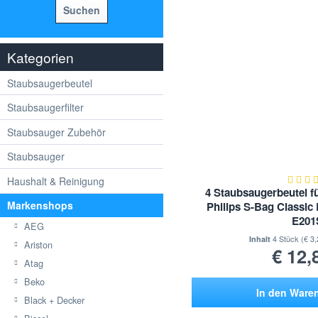
Suchen
Kategorien
Staubsaugerbeutel
Staubsaugerfilter
Staubsauger Zubehör
Staubsauger
Haushalt & Reinigung
4 Staubsaugerbeutel fü
Markenshops
Philips S-Bag Classi
E201
AEG
4 Stück
(€ 3,
Inhalt
Ariston
€ 12,
Atag
Beko
In den
Ware
Black + Decker