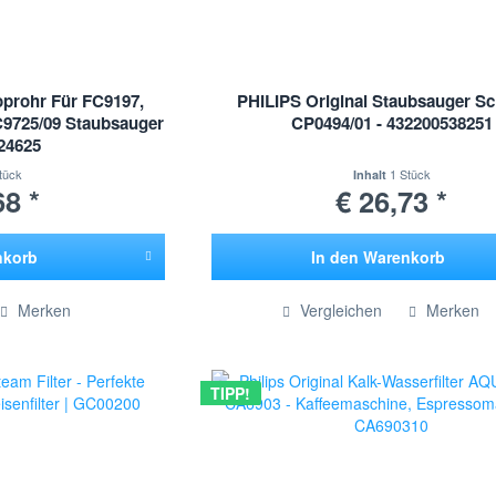
oprohr Für FC9197,
PHILIPS Original Staubsauger S
C9725/09 Staubsauger
CP0494/01 - 432200538251
424625
tück
1 Stück
Inhalt
68 *
€ 26,73 *
nkorb
In den
Warenkorb
ügt
Hinzugefügt
Merken
Vergleichen
Merken
TIPP!