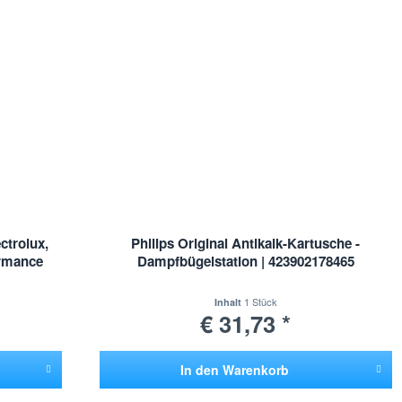
ctrolux,
Philips Original Antikalk-Kartusche -
ormance
Dampfbügelstation | 423902178465
1 Stück
Inhalt
€ 31,73 *
In den
Warenkorb