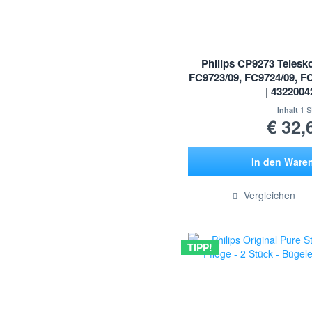
Philips CP9273 Telesk
FC9723/09, FC9724/09, F
| 432200
1 S
Inhalt
€ 32,
In den
Ware
Hinzugef
Vergleichen
TIPP!