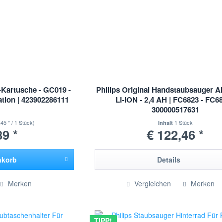
k-Kartusche - GC019 -
Philips Original Handstaubsauger Ak
ation | 423902286111
LI-ION - 2,4 AH | FC6823 - FC68
300000517631
,45 * / 1 Stück)
1 Stück
Inhalt
89 *
€ 122,46 *
nkorb
Details
ügt
Merken
Vergleichen
Merken
TIPP!