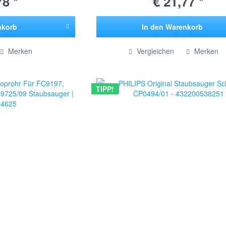
78 *
€ 21,77 *
nkorb
In den
Warenkorb
ügt
Hinzugefügt
Merken
Vergleichen
Merken
TIPP!