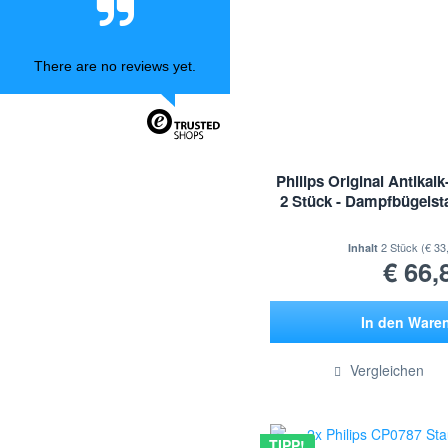
Riviera & Bar
Russell Hobbs
Samsung
There are no reviews yet.
SEB
Sebo
Severin
Siemens
Philips Original Antikal
Smeg
2 Stück - Dampfbügelst
Swirl
Tefal
2 Stück
(€ 33
Inhalt
€ 66,
Thomas
Tornado
Volta
In den
Ware
Staubsauger Zubehör geeignet
für Vorwerk
Hinzugef
Vergleichen
Whirlpool
Wpro
Zanussi
TIPP!