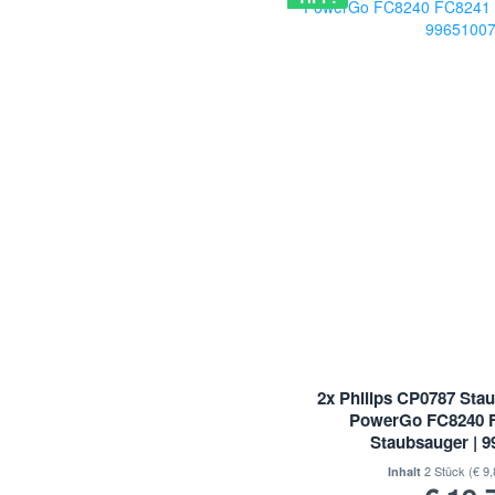
Sale
2x Philips CP0787 Sta
PowerGo FC8240 
Staubsauger | 
2 Stück
(€ 9,
Inhalt