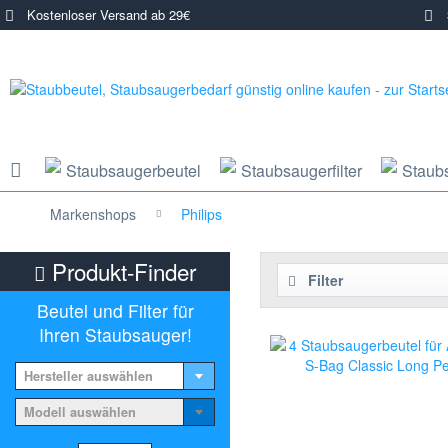
Kostenloser Versand ab 29€
3
Staubsaugerbeutel
Staubsaugerfilter
Staub
Markenshops
Philips
Produkt-Finder
Filter
Beutel und Filter für
Ihren Staubsauger!
Hersteller auswählen
Modell auswählen