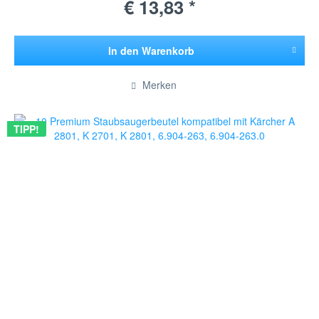
€ 13,83 *
In den
Warenkorb
Hinzugefügt
Merken
TIPP!