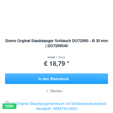
Domo Orginal Staubsauger Schlauch DO7259S - Ø 35 mm
| DO7259S40
1 Stück
Inhalt
€ 18,79 *
In den
Warenkorb
Hinzugefügt
Merken
TIPP!