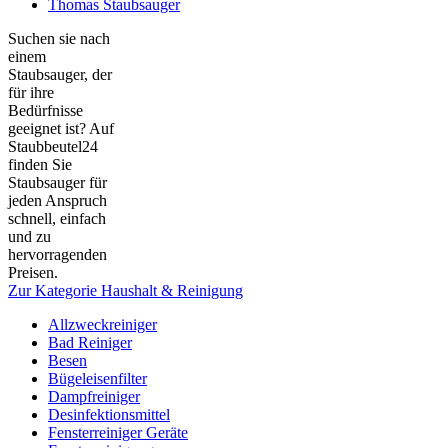
Thomas Staubsauger
Suchen sie nach
einem
Staubsauger, der
für ihre
Bedürfnisse
geeignet ist? Auf
Staubbeutel24
finden Sie
Staubsauger für
jeden Anspruch
schnell, einfach
und zu
hervorragenden
Preisen.
Zur Kategorie Haushalt & Reinigung
Allzweckreiniger
Bad Reiniger
Besen
Bügeleisenfilter
Dampfreiniger
Desinfektionsmittel
Fensterreiniger Geräte