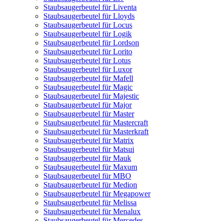
Staubsaugerbeutel für Liventa
Staubsaugerbeutel für Lloyds
Staubsaugerbeutel für Locus
Staubsaugerbeutel für Logik
Staubsaugerbeutel für Lordson
Staubsaugerbeutel für Lorito
Staubsaugerbeutel für Lotus
Staubsaugerbeutel für Luxor
Staubsaugerbeutel für Mafell
Staubsaugerbeutel für Magic
Staubsaugerbeutel für Majestic
Staubsaugerbeutel für Major
Staubsaugerbeutel für Master
Staubsaugerbeutel für Mastercraft
Staubsaugerbeutel für Masterkraft
Staubsaugerbeutel für Matrix
Staubsaugerbeutel für Matsui
Staubsaugerbeutel für Mauk
Staubsaugerbeutel für Maxum
Staubsaugerbeutel für MBO
Staubsaugerbeutel für Medion
Staubsaugerbeutel für Megapower
Staubsaugerbeutel für Melissa
Staubsaugerbeutel für Menalux
Staubsaugerbeutel für Mercedes