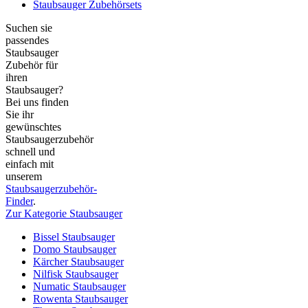
Staubsauger Zubehörsets
Suchen sie
passendes
Staubsauger
Zubehör für
ihren
Staubsauger?
Bei uns finden
Sie ihr
gewünschtes
Staubsaugerzubehör
schnell und
einfach mit
unserem
Staubsaugerzubehör-
Finder
.
Zur Kategorie Staubsauger
Bissel Staubsauger
Domo Staubsauger
Kärcher Staubsauger
Nilfisk Staubsauger
Numatic Staubsauger
Rowenta Staubsauger