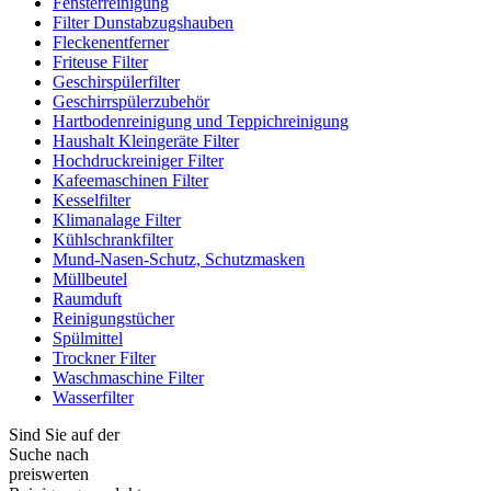
Fensterreinigung
Filter Dunstabzugshauben
Fleckenentferner
Friteuse Filter
Geschirspülerfilter
Geschirrspülerzubehör
Hartbodenreinigung und Teppichreinigung
Haushalt Kleingeräte Filter
Hochdruckreiniger Filter
Kafeemaschinen Filter
Kesselfilter
Klimanalage Filter
Kühlschrankfilter
Mund-Nasen-Schutz, Schutzmasken
Müllbeutel
Raumduft
Reinigungstücher
Spülmittel
Trockner Filter
Waschmaschine Filter
Wasserfilter
Sind Sie auf der
Suche nach
preiswerten