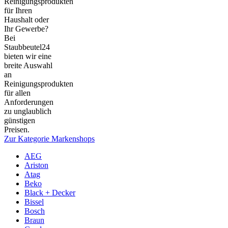
Reinigungsprodukten
für Ihren
Haushalt oder
Ihr Gewerbe?
Bei
Staubbeutel24
bieten wir eine
breite Auswahl
an
Reinigungsprodukten
für allen
Anforderungen
zu unglaublich
günstigen
Preisen.
Zur Kategorie Markenshops
AEG
Ariston
Atag
Beko
Black + Decker
Bissel
Bosch
Braun