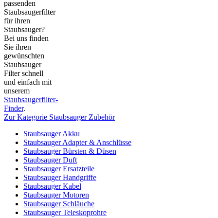
passenden
Staubsaugerfilter
für ihren
Staubsauger?
Bei uns finden
Sie ihren
gewünschten
Staubsauger
Filter schnell
und einfach mit
unserem
Staubsaugerfilter-
Finder
.
Zur Kategorie Staubsauger Zubehör
Staubsauger Akku
Staubsauger Adapter & Anschlüsse
Staubsauger Bürsten & Düsen
Staubsauger Duft
Staubsauger Ersatzteile
Staubsauger Handgriffe
Staubsauger Kabel
Staubsauger Motoren
Staubsauger Schläuche
Staubsauger Teleskoprohre