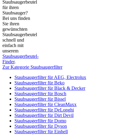
Staubsaugerbeutel
für ihren
Staubsauger?
Bei uns finden
Sie ihren
gewünschten
Staubsaugerbeutel
schnell und
einfach mit
unserem
Staubsaugerbeutel-
Finder
.
Zur Kategorie Staubsaugerfilter
Staubsaugerfilter für AEG, Electrolux
Staubsaugerfilter für Beko
Staubsaugerfilter für Black & Decker
Staubsaugerfilter für Bosch
Staubsaugerfilter für Bissel
Staubsaugerfilter für CleanMaxx
Staubsaugerfilter für DeLonghi
Staubsaugerfilter für Dirt Devil
Staubsaugerfilter für Domo
Staubsaugerfilter für Dyson
Staubsaugerfilter für Einhell