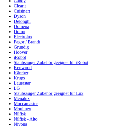
Candy
Clearit
Cuisinart
Dyson
Delonghi
Domena
Domo
Electrolux
Fagor / Brandt
Grundig
Hoover
iRobot
Staubsauger Zubehör geeignet für iRobot
Kenwood
Kärcher
Krups
Laurastar
LG
Staubsauger Zubehör geeignet für Lux
Menalux
Moccamaster
Moulinex
Nilfisk
Nilfisk - Alto
Nivona