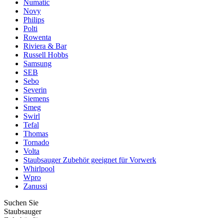
Numatic
Novy
Philips
Polti
Rowenta
Riviera & Bar
Russell Hobbs
Samsung
SEB
Sebo
Severin
Siemens
Smeg
Swirl
Tefal
Thomas
Tornado
Volta
Staubsauger Zubehör geeignet für Vorwerk
Whirlpool
Wpro
Zanussi
Suchen Sie
Staubsauger