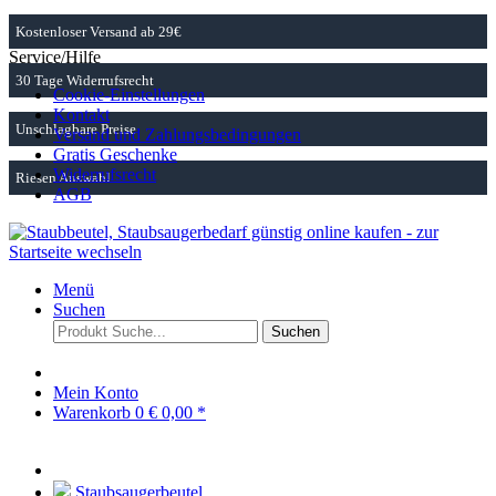
Kostenloser Versand ab 29€
Service/Hilfe
30 Tage Widerrufsrecht
Cookie-Einstellungen
Kontakt
Unschlagbare Preise
Versand und Zahlungsbedingungen
Gratis Geschenke
Widerrufsrecht
Riesen Auswahl
AGB
Menü
Suchen
Suchen
Mein Konto
Warenkorb
0
€ 0,00 *
Staubsaugerbeutel