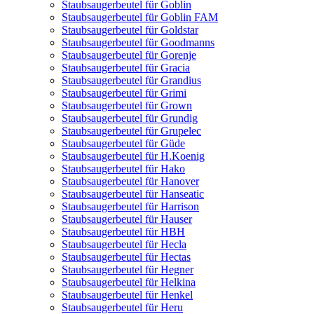
Staubsaugerbeutel für Goblin
Staubsaugerbeutel für Goblin FAM
Staubsaugerbeutel für Goldstar
Staubsaugerbeutel für Goodmanns
Staubsaugerbeutel für Gorenje
Staubsaugerbeutel für Gracia
Staubsaugerbeutel für Grandius
Staubsaugerbeutel für Grimi
Staubsaugerbeutel für Grown
Staubsaugerbeutel für Grundig
Staubsaugerbeutel für Grupelec
Staubsaugerbeutel für Güde
Staubsaugerbeutel für H.Koenig
Staubsaugerbeutel für Hako
Staubsaugerbeutel für Hanover
Staubsaugerbeutel für Hanseatic
Staubsaugerbeutel für Harrison
Staubsaugerbeutel für Hauser
Staubsaugerbeutel für HBH
Staubsaugerbeutel für Hecla
Staubsaugerbeutel für Hectas
Staubsaugerbeutel für Hegner
Staubsaugerbeutel für Helkina
Staubsaugerbeutel für Henkel
Staubsaugerbeutel für Heru