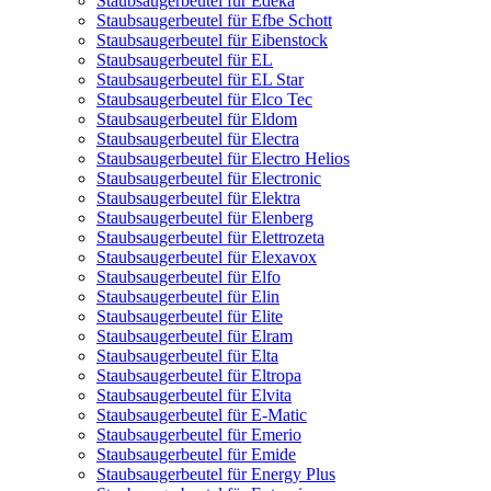
Staubsaugerbeutel für Edeka
Staubsaugerbeutel für Efbe Schott
Staubsaugerbeutel für Eibenstock
Staubsaugerbeutel für EL
Staubsaugerbeutel für EL Star
Staubsaugerbeutel für Elco Tec
Staubsaugerbeutel für Eldom
Staubsaugerbeutel für Electra
Staubsaugerbeutel für Electro Helios
Staubsaugerbeutel für Electronic
Staubsaugerbeutel für Elektra
Staubsaugerbeutel für Elenberg
Staubsaugerbeutel für Elettrozeta
Staubsaugerbeutel für Elexavox
Staubsaugerbeutel für Elfo
Staubsaugerbeutel für Elin
Staubsaugerbeutel für Elite
Staubsaugerbeutel für Elram
Staubsaugerbeutel für Elta
Staubsaugerbeutel für Eltropa
Staubsaugerbeutel für Elvita
Staubsaugerbeutel für E-Matic
Staubsaugerbeutel für Emerio
Staubsaugerbeutel für Emide
Staubsaugerbeutel für Energy Plus