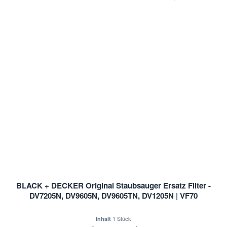
BLACK + DECKER Original Staubsauger Ersatz Filter -
DV7205N, DV9605N, DV9605TN, DV1205N | VF70
1 Stück
Inhalt