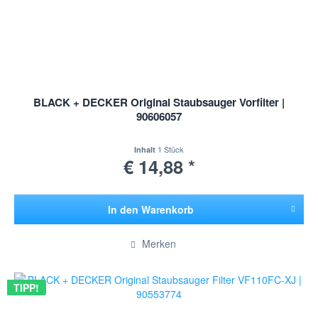
BLACK + DECKER Original Staubsauger Vorfilter |
90606057
1 Stück
Inhalt
€ 14,88 *
In den
Warenkorb
Hinzugefügt
Merken
TIPP!