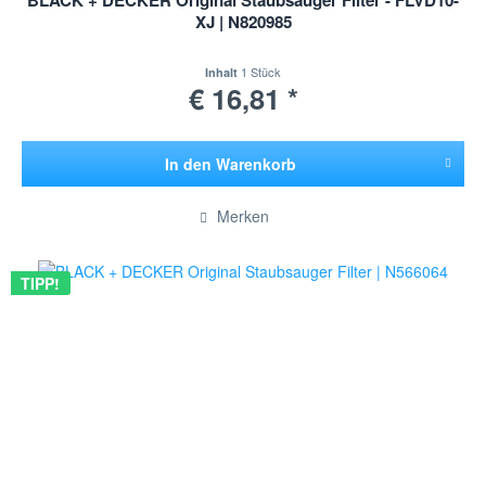
BLACK + DECKER Original Staubsauger Filter - FLVD10-
XJ | N820985
1 Stück
Inhalt
€ 16,81 *
In den
Warenkorb
Hinzugefügt
Merken
TIPP!