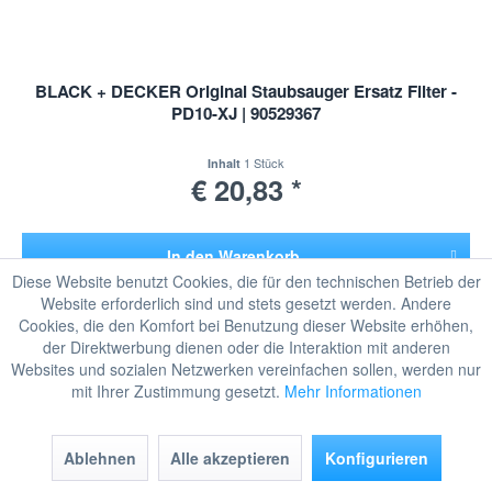
BLACK + DECKER Original Staubsauger Ersatz Filter -
PD10-XJ | 90529367
1 Stück
Inhalt
€ 20,83 *
In den
Warenkorb
Diese Website benutzt Cookies, die für den technischen Betrieb der
Hinzugefügt
Website erforderlich sind und stets gesetzt werden. Andere
Merken
Cookies, die den Komfort bei Benutzung dieser Website erhöhen,
der Direktwerbung dienen oder die Interaktion mit anderen
Websites und sozialen Netzwerken vereinfachen sollen, werden nur
TIPP!
mit Ihrer Zustimmung gesetzt.
Mehr Informationen
Ablehnen
Alle akzeptieren
Konfigurieren