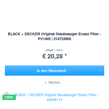
BLACK + DECKER Original Staubsauger Ersatz Filter -
PV1405 | 514723900
1 Stück
Inhalt
€ 20,28 *
In den
Warenkorb
Hinzugefügt
Merken
TIPP!