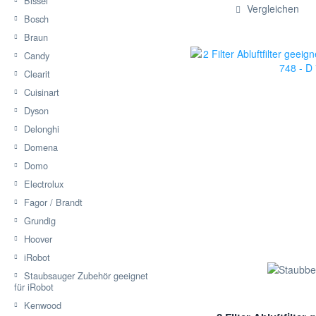
Bissel
Hinzugef
Vergleichen
Bosch
Braun
Candy
Clearit
Cuisinart
Dyson
Delonghi
Domena
Domo
Electrolux
Fagor / Brandt
Grundig
Hoover
iRobot
Staubsauger Zubehör geeignet
für iRobot
Kenwood