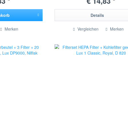
83 *
€ 14,83 *
nkorb
Details
ügt
Merken
Vergleichen
Merken