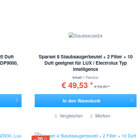
20 Duft
Sparset 8 Staubsaugerbeutel + 2 Filter + 10
 DP9000,
Duft geeignet für LUX / Electrolux Typ
Intelligence
1 Paket(e)
Inhalt
€ 49,53 *
€ 59,45 *
In den
Warenkorb
Hinzugefügt
Vergleichen
Merken
20