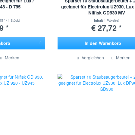
geeignet für Lux /
Sparset 10 Staubsaugerbeutel + 
48 - D 795
geeignet für Electrolux UZ930, Lux
Nilfisk GD930 MV
45 * / 1 Stück)
1 Paket(e)
Inhalt
9 *
€ 27,72 *
nkorb
In den
Warenkorb
ügt
Hinzugefügt
Merken
Vergleichen
Merken