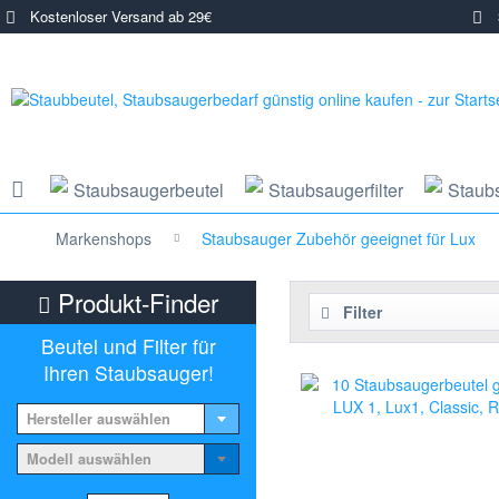
Kostenloser Versand ab 29€
3
Staubsaugerbeutel
Staubsaugerfilter
Staub
Markenshops
Staubsauger Zubehör geeignet für Lux
Produkt-Finder
Filter
Beutel und Filter für
Ihren Staubsauger!
Hersteller auswählen
Modell auswählen