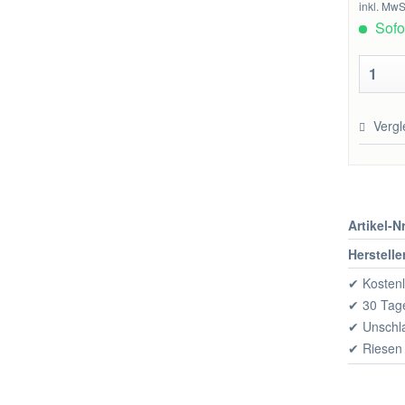
inkl. MwS
Sofor
Vergl
Artikel-Nr
Herstelle
✔ Kostenl
✔ 30 Tage
✔ Unschl
✔ Riesen