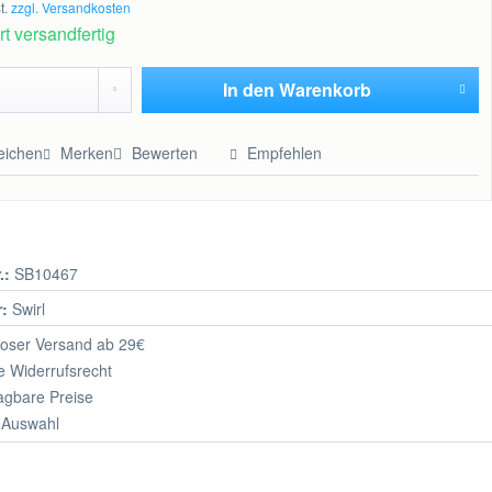
t.
zzgl. Versandkosten
t versandfertig
In den
Warenkorb
Hinzugefügt
eichen
Merken
Bewerten
Empfehlen
.:
SB10467
r:
Swirl
oser Versand ab 29€
 Widerrufsrecht
agbare Preise
 Auswahl