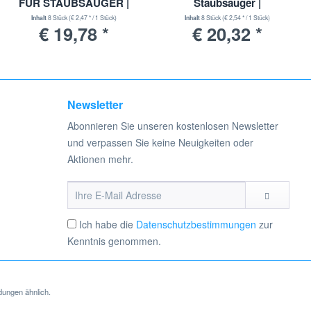
FÜR STAUBSAUGER |
Staubsauger |
LUFTERFRISCHER -
Lufterfrischer |
Inhalt
8 Stück
(€ 2,47 * / 1 Stück)
Inhalt
8 Stück
(€ 2,54 * / 1 Stück)
€ 19,78 *
€ 20,32 *
ABENDROSE |
9001677849
9001677815
Newsletter
Abonnieren Sie unseren kostenlosen Newsletter
und verpassen Sie keine Neuigkeiten oder
Aktionen mehr.
Ich habe die
Datenschutzbestimmungen
zur
Kenntnis genommen.
dungen ähnlich.