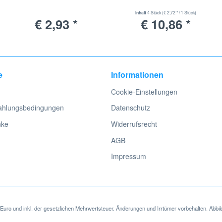
Inhalt
4 Stück
(€ 2,72 * / 1 Stück)
€ 2,93 *
€ 10,86 *
e
Informationen
Cookie-Einstellungen
ahlungsbedingungen
Datenschutz
nke
Widerrufsrecht
AGB
Impressum
in Euro und inkl. der gesetzlichen Mehrwertsteuer. Änderungen und Irrtümer vorbehalten. Abbil