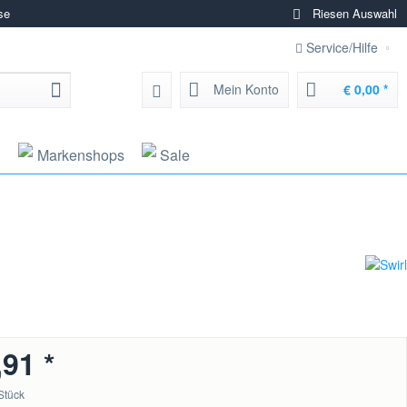
se
Riesen Auswahl
Service/Hilfe
Mein Konto
€ 0,00 *
g
Markenshops
Sale
,91 *
Stück