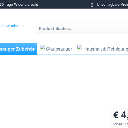
0 Tage Widerrufsrecht
Unschlagbare Prei
sauger Zubehör
Staubsauger
Haushalt & Reinigun
€ 4
Inhalt:
1 