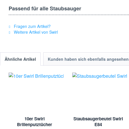
Passend für alle Staubsauger
Swirl Staubsauger Deo Perlen Südsee sind kompatibel mit den me
Ihnen den vollen Genuss des exotischen Dufts der Südsee.
Fragen zum Artikel?
Weitere Artikel von Swirl
Bestellen Sie noch heute
Verwandeln Sie Ihr Zuhause in eine exotische Oase mit Swirl St
Ihren eigenen vier Wänden. Bei Staubbeutel24 bieten wir Ihnen gü
Ähnliche Artikel
Kunden haben sich ebenfalls angesehen
sich nach Hause.
Die Südsee war nie näher – bestellen Sie Swirl Staubsauger Deo P
10er Swirl
Staubsaugerbeutel Swirl
Brillenputztücher
E84