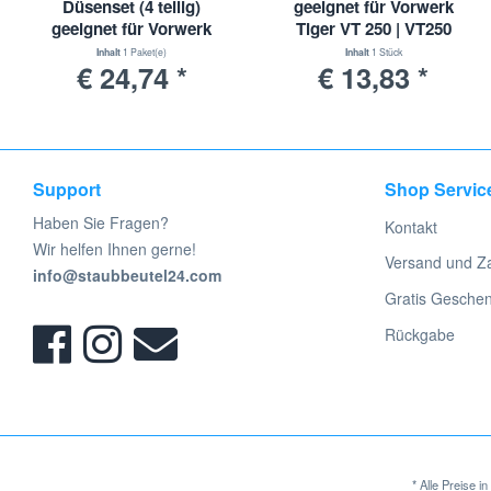
Düsenset (4 teilig)
geeignet für Vorwerk
geeignet für Vorwerk
Tiger VT 250 | VT250
Kobold mit
Inhalt
1 Paket(e)
Inhalt
1 Stück
€ 24,74 *
€ 13,83 *
Wappenanschluss
Support
Shop Servic
Haben Sie Fragen?
Kontakt
Wir helfen Ihnen gerne!
Versand und Z
info@staubbeutel24.com
Gratis Gesche
Rückgabe
* Alle Preise 