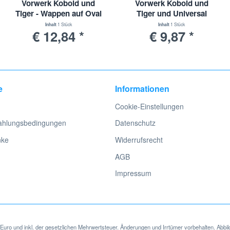
Vorwerk Kobold und
Vorwerk Kobold und
Tiger - Wappen auf Oval
Tiger und Universal
Inhalt
1 Stück
Inhalt
1 Stück
€ 12,84 *
€ 9,87 *
e
Informationen
Cookie-Einstellungen
ahlungsbedingungen
Datenschutz
nke
Widerrufsrecht
AGB
Impressum
in Euro und inkl. der gesetzlichen Mehrwertsteuer. Änderungen und Irrtümer vorbehalten. Abbil