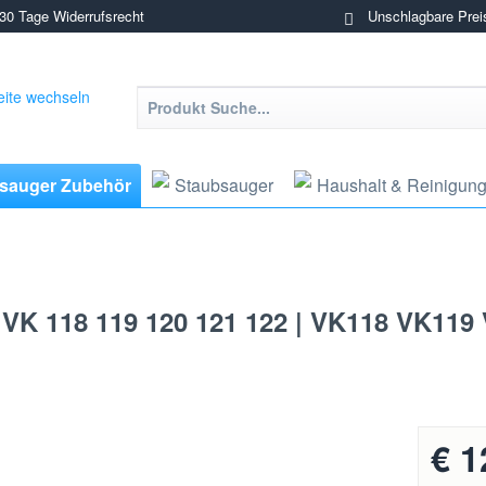
0 Tage Widerrufsrecht
Unschlagbare Prei
sauger Zubehör
Staubsauger
Haushalt & Reinigun
 VK 118 119 120 121 122 | VK118 VK119
€ 1