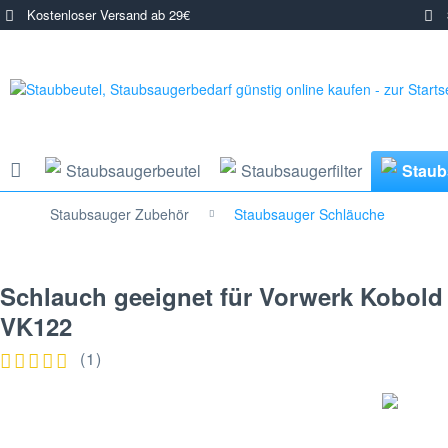
Kostenloser Versand ab 29€
3
Staubsaugerbeutel
Staubsaugerfilter
Staub
Staubsauger Zubehör
Staubsauger Schläuche
Schlauch geeignet für Vorwerk Kobold
VK122
(
1
)