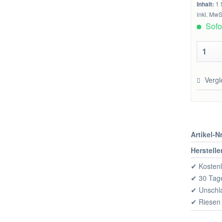
Inhalt:
1 
inkl. MwS
Sofor
Vergl
Artikel-Nr
Herstelle
✔ Kostenl
✔ 30 Tage
✔ Unschl
✔ Riesen