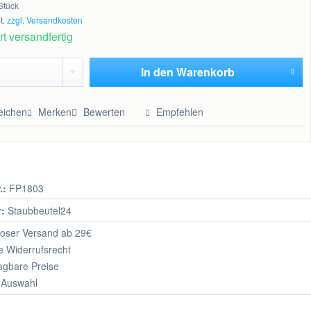
Stück
t.
zzgl. Versandkosten
t versandfertig
In den
Warenkorb
Hinzugefügt
eichen
Merken
Bewerten
Empfehlen
.:
FP1803
r:
Staubbeutel24
oser Versand ab 29€
 Widerrufsrecht
agbare Preise
 Auswahl