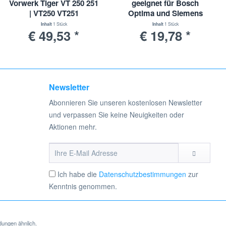
Vorwerk Tiger VT 250 251
geeignet für Bosch
| VT250 VT251
Optima und Siemens
Serie VS 5 / VS 9
Inhalt
1 Stück
Inhalt
1 Stück
€ 49,53 *
€ 19,78 *
Newsletter
Abonnieren Sie unseren kostenlosen Newsletter
und verpassen Sie keine Neuigkeiten oder
Aktionen mehr.
Ich habe die
Datenschutzbestimmungen
zur
Kenntnis genommen.
dungen ähnlich.