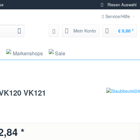
se
Riesen Auswahl
Service/Hilfe
Mein Konto
€ 0,00 *
g
Markenshops
Sale
 VK120 VK121
2,84 *