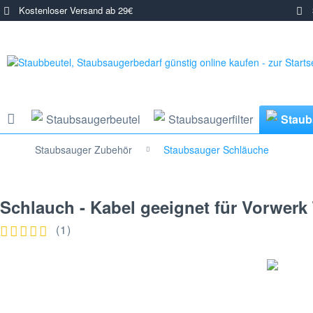
Kostenloser Versand ab 29€
3
Staubsaugerbeutel
Staubsaugerfilter
Staub
Staubsauger Zubehör
Staubsauger Schläuche
Schlauch - Kabel geeignet für Vorwerk
(
1
)