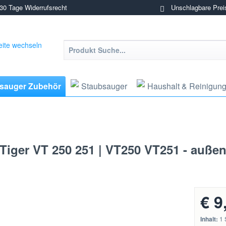
0 Tage Widerrufsrecht
Unschlagbare Prei
sauger Zubehör
Staubsauger
Haushalt & Reinigun
 Tiger VT 250 251 | VT250 VT251 - auße
€ 9
Inhalt:
1 