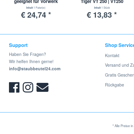
geeignet für Vorwerk
Tiger VT 250 | VT250
Kobold mit
Inhalt
1 Paket(e)
Inhalt
1 Stück
€ 24,74 *
€ 13,83 *
Wappenanschluss
Support
Shop Servic
Haben Sie Fragen?
Kontakt
Wir helfen Ihnen gerne!
Versand und Z
info@staubbeutel24.com
Gratis Gesche
Rückgabe
* Alle Preise 