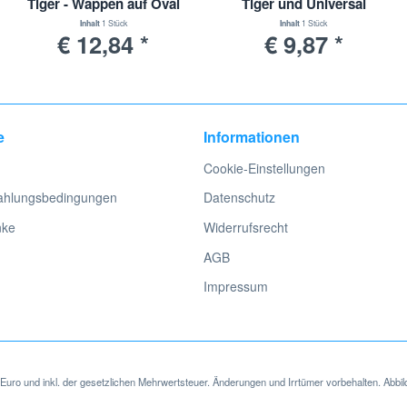
Tiger - Wappen auf Oval
Tiger und Universal
Inhalt
1 Stück
Inhalt
1 Stück
€ 12,84 *
€ 9,87 *
e
Informationen
Cookie-Einstellungen
ahlungsbedingungen
Datenschutz
nke
Widerrufsrecht
AGB
Impressum
in Euro und inkl. der gesetzlichen Mehrwertsteuer. Änderungen und Irrtümer vorbehalten. Abbil