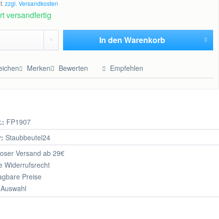
t.
zzgl. Versandkosten
t versandfertig
In den
Warenkorb
Hinzugefügt
eichen
Merken
Bewerten
Empfehlen
.:
FP1907
r:
Staubbeutel24
oser Versand ab 29€
 Widerrufsrecht
agbare Preise
 Auswahl