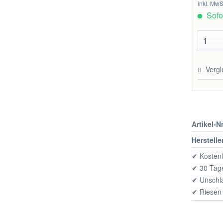
inkl. MwS
Sofor
Vergl
Artikel-Nr
Herstelle
✔ Kostenl
✔ 30 Tage
✔ Unschl
✔ Riesen