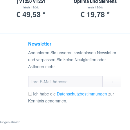
| VT250 VT251
Optima und Siemens
Serie VS 5 / VS 9
Inhalt
1 Stück
Inhalt
1 Stück
€ 49,53 *
€ 19,78 *
Newsletter
Abonnieren Sie unseren kostenlosen Newsletter
und verpassen Sie keine Neuigkeiten oder
Aktionen mehr.
Ich habe die
Datenschutzbestimmungen
zur
Kenntnis genommen.
dungen ähnlich.