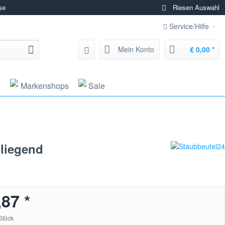
se
Riesen Auswahl
Service/Hilfe
Mein Konto
€ 0,00 *
g
Markenshops
Sale
nliegend
,87 *
Stück