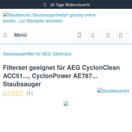
30 Tage Widerrufsrecht
Menü
Staubsaugerfilter für AEG, Electrolux
Filterset geeignet für AEG CyclonClean
ACC51..., CyclonPower AE787...
Staubsauger
(
1
)