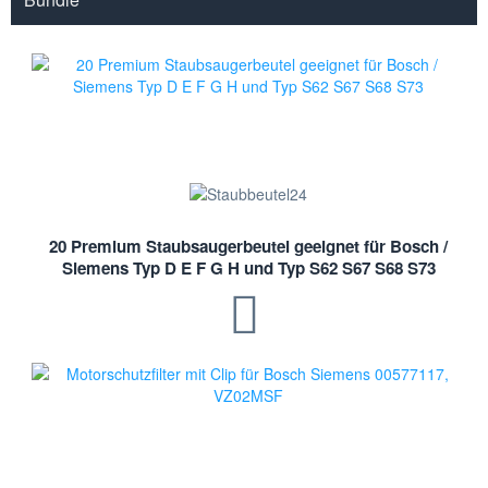
20 Premium Staubsaugerbeutel geeignet für Bosch /
Siemens Typ D E F G H und Typ S62 S67 S68 S73