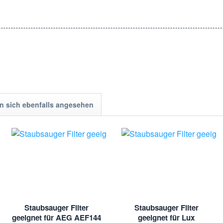
ch auf eine langanhaltende Filtration verlassen können. Sie müssen sic
use zu verbessern und die Leistung Ihres Staubsaugers zu optimieren. Be
 sich ebenfalls angesehen
s Staubsaugerzubehör und Filter. Unsere Produkte werden sorgfältig a
swahl, damit Sie die besten Produkte für Ihre Bedürfnisse finden könn
stellernamen, Herstellerlisten, Typenlisten, Produktbezeichnungen u
. Diese wurden nur zur Identifizierung und Beschreibung der Produkte 
Staubsauger Filter
Staubsauger Filter
geeignet für AEG AEF144
geeignet für Lux