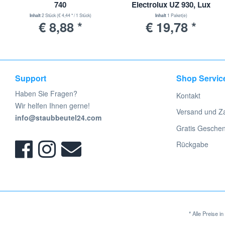
740
Electrolux UZ 930, Lux
DP 9000, Nilfisk GD 930
Inhalt
2 Stück
(€ 4,44 * / 1 Stück)
Inhalt
1 Paket(e)
€ 8,88 *
€ 19,78 *
Support
Shop Servic
Haben Sie Fragen?
Kontakt
Wir helfen Ihnen gerne!
Versand und Z
info@staubbeutel24.com
Gratis Gesche
Rückgabe
* Alle Preise 