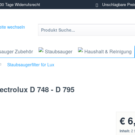
0 Tage Widerrufsrecht
Unschlagbare Prei
sauger Zubehör
Staubsauger
Haushalt & Reinigung
Staubsaugerfilter für Lux
Electrolux D 748 - D 795
€ 6
Inhalt:
2 