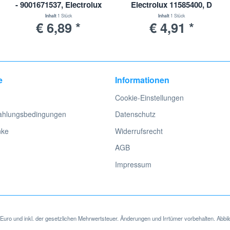
- 9001671537, Electrolux
Electrolux 11585400, D
EF144, EF 144 -
748 - D 795
Inhalt
1 Stück
Inhalt
1 Stück
€ 6,89 *
€ 4,91 *
9001671529
e
Informationen
Cookie-Einstellungen
ahlungsbedingungen
Datenschutz
nke
Widerrufsrecht
AGB
Impressum
in Euro und inkl. der gesetzlichen Mehrwertsteuer. Änderungen und Irrtümer vorbehalten. Abbil