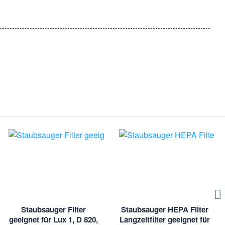
h keine Sorgen um den Filteraustausch machen, da unsere Filter
stellen Sie jetzt unsere 2 Filter Abluftfilter geeignet für Lux /
usgewählt und getestet, um höchsten Qualitätsstandards zu
en.
nd Bildmaterialien sind eingetragene Markenzeichen der
verwendet. Hier handelt es sich um kein Originalprodukt des
Staubsauger Filter
Staubsauger HEPA Filter
geeignet für Lux 1, D 820,
Langzeitfilter geeignet für