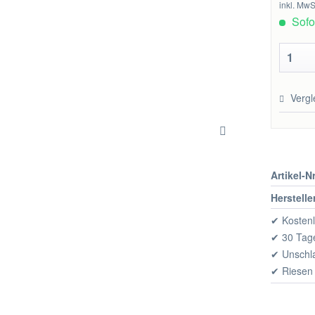
inkl. MwS
Sofor
Vergl
Artikel-Nr
Herstelle
✔ Kostenl
✔ 30 Tage
✔ Unschl
✔ Riesen