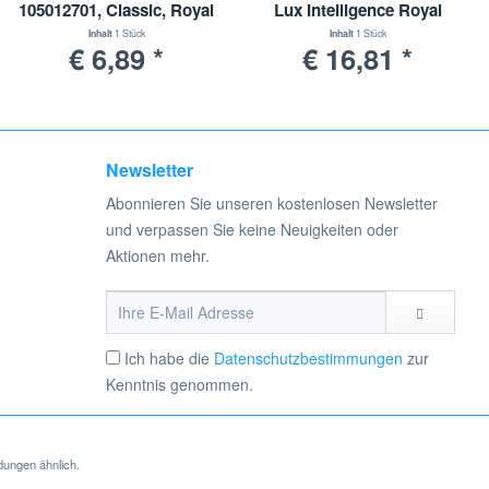
105012701, Classic, Royal
Lux Intelligence Royal
Edition, Typ AP11
Inhalt
1 Stück
Inhalt
1 Stück
€ 6,89 *
€ 16,81 *
Newsletter
Abonnieren Sie unseren kostenlosen Newsletter
und verpassen Sie keine Neuigkeiten oder
Aktionen mehr.
Ich habe die
Datenschutzbestimmungen
zur
Kenntnis genommen.
dungen ähnlich.