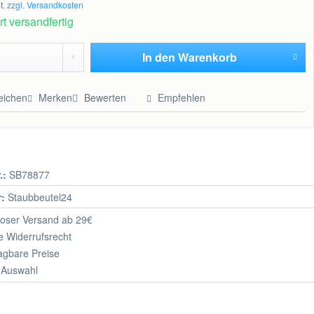
t.
zzgl. Versandkosten
t versandfertig
In den
Warenkorb
Hinzugefügt
eichen
Merken
Bewerten
Empfehlen
.:
SB78877
r:
Staubbeutel24
oser Versand ab 29€
 Widerrufsrecht
agbare Preise
 Auswahl