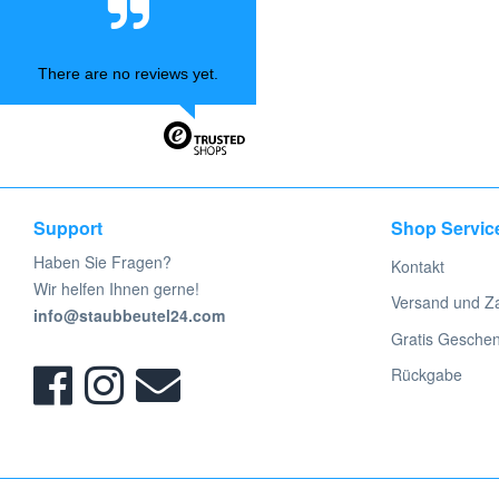
Staubsaugerbeutel für AKA
Staubsaugerbeutel für Akai
There are no reviews yet.
Staubsaugerbeutel für Akiba
Staubsaugerbeutel für Alaska
Staubsaugerbeutel für Aldi
Staubsaugerbeutel für Aldi /
Hofer
Staubsaugerbeutel für Aldi FIF
Support
Shop Servic
Staubsaugerbeutel für Alfatec
Haben Sie Fragen?
Kontakt
Staubsaugerbeutel für Alpha
Wir helfen Ihnen gerne!
Versand und Z
Staubsaugerbeutel für Alpina
info@staubbeutel24.com
Staubsaugerbeutel für Alutec
Gratis Gesche
Staubsaugerbeutel für Amadis
Rückgabe
Staubsaugerbeutel für Amstrad
Staubsaugerbeutel für Apollo
Home
Staubsaugerbeutel für Aquavac
Staubsaugerbeutel für AquaPur