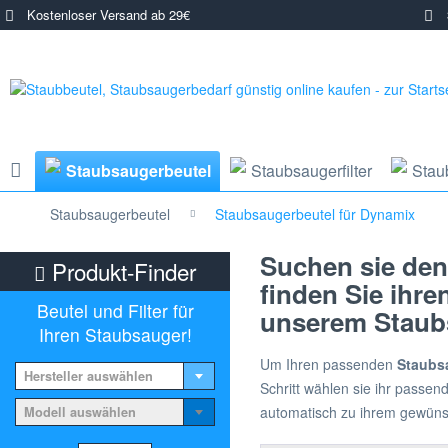
Kostenloser Versand ab 29€
3
Staubsaugerbeutel
Staubsaugerfilter
Stau
Staubsaugerbeutel
Staubsaugerbeutel für Dynamix
Suchen sie den
Produkt-Finder
finden Sie ihr
Beutel und Filter für
unserem Staubs
Ihren Staubsauger!
Um Ihren passenden
Staubs
Hersteller auswählen
Schritt wählen sie ihr passe
automatisch zu ihrem gewün
Modell auswählen