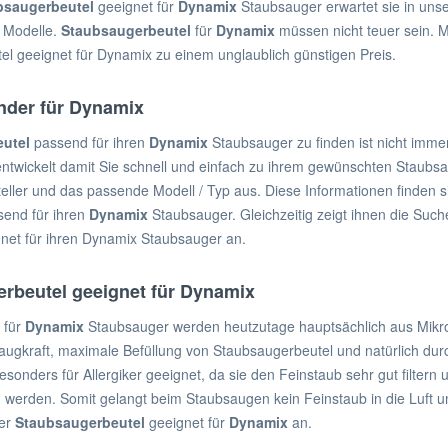
bsaugerbeutel
geeignet für
Dynamix
Staubsauger erwartet sie in un
r Modelle.
Staubsaugerbeutel
für
Dynamix
müssen nicht teuer sein. 
l geeignet für Dynamix zu einem unglaublich günstigen Preis.
nder für Dynamix
utel
passend für ihren
Dynamix
Staubsauger zu finden ist nicht immer
ntwickelt damit Sie schnell und einfach zu ihrem gewünschten Staub
teller und das passende Modell / Typ aus. Diese Informationen finden 
send für ihren
Dynamix
Staubsauger. Gleichzeitig zeigt ihnen die Su
net für ihren Dynamix Staubsauger an.
erbeutel geeignet für Dynamix
 für
Dynamix
Staubsauger werden heutzutage hauptsächlich aus Mikrov
ugkraft, maximale Befüllung von Staubsaugerbeutel und natürlich durc
esonders für Allergiker geeignet, da sie den Feinstaub sehr gut filtern
 werden. Somit gelangt beim Staubsaugen kein Feinstaub in die Luft und
ier
Staubsaugerbeutel
geeignet für
Dynamix
an.