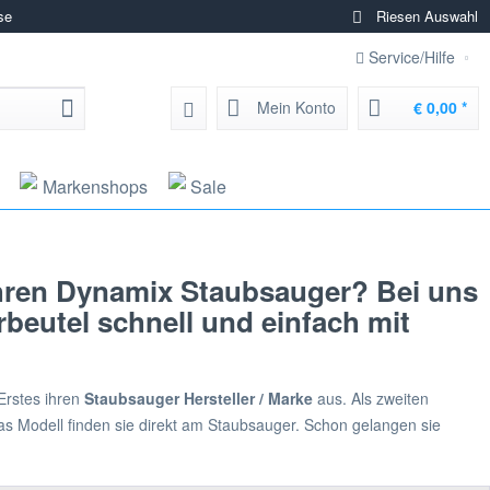
se
Riesen Auswahl
Service/Hilfe
Mein Konto
€ 0,00 *
Markenshops
Sale
hren Dynamix Staubsauger? Bei uns
eutel schnell und einfach mit
Erstes ihren
Staubsauger Hersteller / Marke
aus. Als zweiten
s Modell finden sie direkt am Staubsauger. Schon gelangen sie