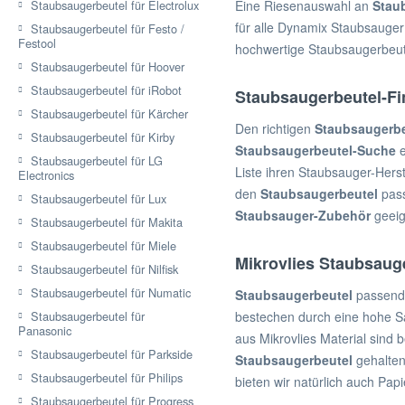
Staubsaugerbeutel für Electrolux
Eine Riesenauswahl an
Stau
für alle Dynamix Staubsauge
Staubsaugerbeutel für Festo /
Festool
hochwertige Staubsaugerbeute
Staubsaugerbeutel für Hoover
Staubsaugerbeutel für iRobot
Staubsaugerbeutel-Fi
Staubsaugerbeutel für Kärcher
Den richtigen
Staubsaugerbe
Staubsaugerbeutel für Kirby
Staubsaugerbeutel-Suche
e
Staubsaugerbeutel für LG
Liste ihren Staubsauger-Hers
Electronics
den
Staubsaugerbeutel
pas
Staubsaugerbeutel für Lux
Staubsauger-Zubehör
geeig
Staubsaugerbeutel für Makita
Staubsaugerbeutel für Miele
Mikrovlies Staubsaug
Staubsaugerbeutel für Nilfisk
Staubsaugerbeutel für Numatic
Staubsaugerbeutel
passend
Staubsaugerbeutel für
bestechen durch eine hohe Sa
Panasonic
aus Mikrovlies Material sind b
Staubsaugerbeutel für Parkside
Staubsaugerbeutel
gehalten
Staubsaugerbeutel für Philips
bieten wir natürlich auch Pap
Staubsaugerbeutel für Progress