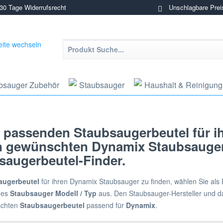
0 Tage Widerrufsrecht
Unschlagbare Prei
bsauger Zubehör
Staubsauger
Haushalt & Reinigung
 passenden Staubsaugerbeutel für i
en gewünschten Dynamix Staubsaugerb
augerbeutel-Finder.
augerbeutel
für ihren Dynamix Staubsauger zu finden, wählen Sie als 
ndes
Staubsauger Modell / Typ
aus. Den Staubsauger-Hersteller und da
schten
Staubsaugerbeutel
passend für
Dynamix
.