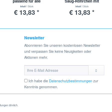
passend für alle
Saug-Röhrchen mit
verwendet. Hier handelt es sich um kein Originalprodukt des
Staubsauger mit 30-
Universal-Adapter | 30-
Inhalt
1 Stück
Inhalt
1 Stück
€ 13,83 *
€ 13,83 *
38mm Durchmesser
38mm Durchmesser
Newsletter
Abonnieren Sie unseren kostenlosen Newsletter
und verpassen Sie keine Neuigkeiten oder
Aktionen mehr.
Ich habe die
Datenschutzbestimmungen
zur
Kenntnis genommen.
dungen ähnlich.