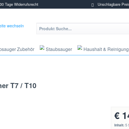
0 Tage Widerrufsrecht
Unschlagbare Prei
bsauger Zubehör
Staubsauger
Haushalt & Reinigung
er T7 / T10
€ 1
Inhalt:
5 