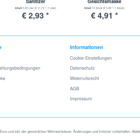
Sanitizer
Gesichtsmaske
. Diese wurden nur zur Identifizierung und Beschreibung der Produkte 
Atemschutzmaske
Inhalt
0.25 Liter
(€ 11,72 * / 1 Liter)
Inhalt
10 Stück
(€ 0,49 * / 1 Stück)
€ 2,93 *
€ 4,91 *
e
Informationen
Cookie-Einstellungen
ahlungsbedingungen
Datenschutz
nke
Widerrufsrecht
AGB
Impressum
in Euro und inkl. der gesetzlichen Mehrwertsteuer. Änderungen und Irrtümer vorbehalten. Abbil