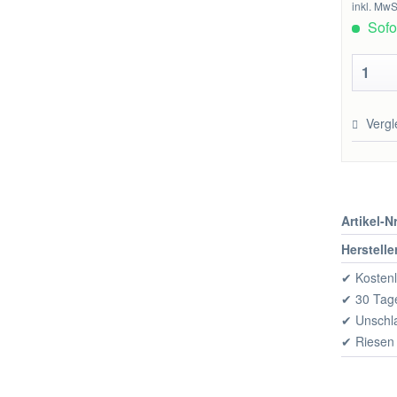
inkl. MwS
Sofor
Vergl
Artikel-Nr
Herstelle
✔ Kostenl
✔ 30 Tage
✔ Unschl
✔ Riesen