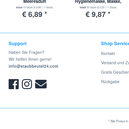
Meeresduft
Hygienemaske, Maske,
jeweiligen Hersteller und sind Eigentum ihrer Besitzer/Eigentümer
Einwegmaske, 3 Lagig
jeweiligen Herstellers. keine Werksvertretung.
Inhalt
10 Stück
(€ 0,69 * / 1 Stück)
Inhalt
50 Stück
(€ 0,20 * / 1 Stück)
€ 6,89 *
€ 9,87 *
Support
Shop Servic
Haben Sie Fragen?
Kontakt
Wir helfen Ihnen gerne!
Versand und Z
info@staubbeutel24.com
Gratis Gesche
Rückgabe
* Alle Preise 