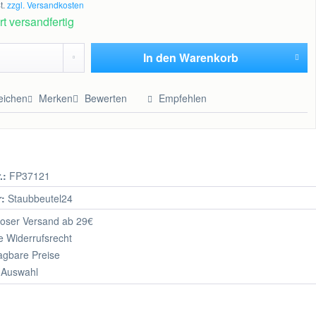
t.
zzgl. Versandkosten
t versandfertig
In den
Warenkorb
Hinzugefügt
eichen
Merken
Bewerten
Empfehlen
.:
FP37121
r:
Staubbeutel24
oser Versand ab 29€
 Widerrufsrecht
agbare Preise
 Auswahl