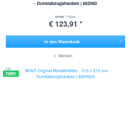
- Dunstabzugshauben | 662060
1 Stück
Inhalt
€ 123,91 *
In den
Warenkorb
Hinzugefügt
Merken
TIPP!