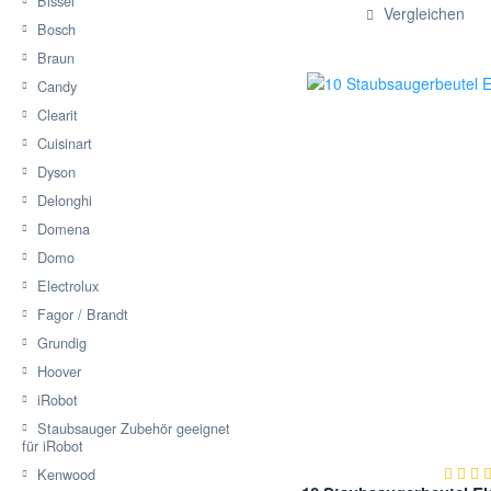
Bissel
Hinzugef
Vergleichen
Bosch
Braun
Candy
Clearit
Cuisinart
Dyson
Delonghi
Domena
Domo
Electrolux
Fagor / Brandt
Grundig
Hoover
iRobot
Staubsauger Zubehör geeignet
für iRobot
Kenwood