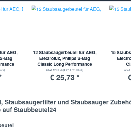
für AEG,
12 Staubsaugerbeutel für AEG,
15 Staubs
s S-Bag
Electrolux, Philips S-Bag
Electr
ormance
Classic Long Performance
Cl
E201SM
tück)
Inhalt
12 Stück
(€ 2,14 * / 1 Stück)
Inhalt
*
€ 25,73 *
€
, Staubsaugerfilter und Staubsauger Zubehö
e auf Staubbeutel24
eutel