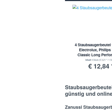
Sale
4 Staubsaugerbeutel 
Electrolux, Philip
Classic Long Perf
E201S
Inhalt
4 Stück
(€ 3,21 * / 1 S
€ 12,84 
Staubsaugerbeutel
günstig und onlin
Zanussi Staubsaugerb