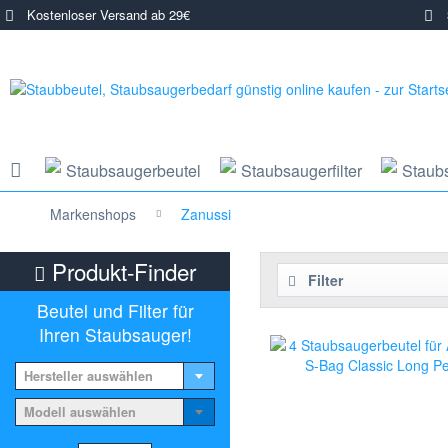
Kostenloser Versand ab 29€
3
Staubsaugerbeutel
Staubsaugerfilter
Staub
Markenshops
Zanussi
Produkt-Finder
Filter
Beutel und Filter für
Ihren Staubsauger!
Hersteller auswählen
Modell auswählen