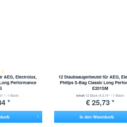
r AEG, Electrolux,
12 Staubsaugerbeutel für AEG, Ele
c Long Performance
Philips S-Bag Classic Long Perf
S
E201SM
21 * / 1 Stück)
12 Stück
(€ 2,14 * / 1 Stück)
Inhalt
84 *
€ 25,73 *
nkorb
In den
Warenkorb