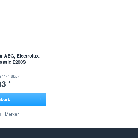
r AEG, Electrolux,
lassic E200S
97 * / 1 Stück)
83 *
nkorb
ügt
Merken