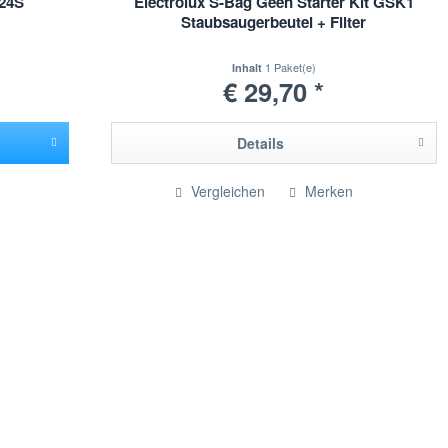
 24S
Electrolux S-Bag Geen Starter Kit GSK1
Staubsaugerbeutel + Filter
1 Paket(e)
Inhalt
€ 29,70 *
Details
Vergleichen
Merken