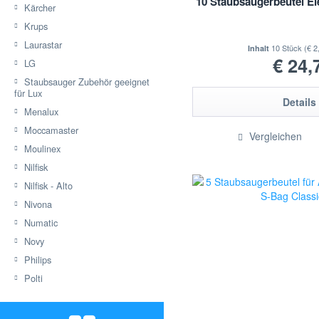
10 Staubsaugerbeutel El
Kärcher
Krups
Laurastar
10 Stück
(€ 2
Inhalt
€ 24,
LG
Staubsauger Zubehör geeignet
für Lux
Details
Menalux
Moccamaster
Vergleichen
Moulinex
Nilfisk
Nilfisk - Alto
Nivona
Numatic
Novy
Philips
Polti
Rowenta
Riviera & Bar