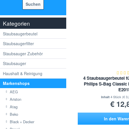
Suchen
Kategorien
Staubsaugerbeutel
Staubsaugerfilter
Staubsauger Zubehör
Staubsauger
Haushalt & Reinigung
4 Staubsaugerbeutel fü
Markenshops
Philips S-Bag Classi
E201
AEG
4 Stück
(€ 3,
Inhalt
Ariston
€ 12,
Atag
Beko
In den
Ware
Black + Decker