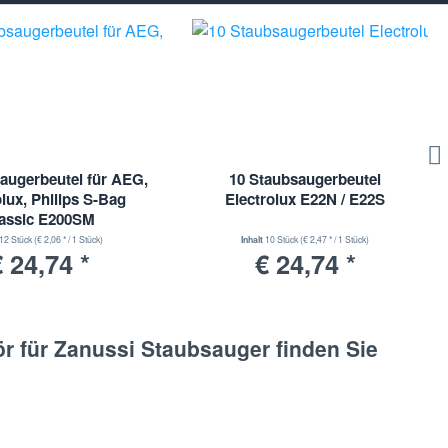
augerbeutel für AEG,
10 Staubsaugerbeutel
olux, Philips S-Bag
Electrolux E22N / E22S
assic E200SM
12 Stück
(€ 2,06 * / 1 Stück)
Inhalt
10 Stück
(€ 2,47 * / 1 Stück)
 24,74 *
€ 24,74 *
r für Zanussi Staubsauger finden Sie