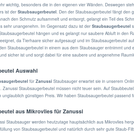
 sehr wichtig, besonders die in den eigenen vier Wänden. Deswegen steh
rs ist der
Staubsaugerbeutel
. Den der Staubsaugerbeutel fängt den
ach den Schmutz aufsammelt und entsorgt, gelangt ein Teil des Schmutz
 das sehr unangenehm. Im Gegensatz dazu ist der
Staubsaugerbeutel
s
Staubsaugerbeutel hängen und es gelangt nur saubere Abluft in den R
geeignet, da Tierhaare sicher aufgesaugt und im Staubsaugerbeutel 
 den Staubsaugerbeutel in einem aus dem Staubsauger entnimmt und e
und sicher ist und sorgt dabei für eine saubere und angenehme Raumlu
beutel Auswahl
bsaugerbeutel
für
Zanussi
Staubsauger erwartet sie in unserem Onli
 Zanussi Staubsaugerbeutel müssen nicht teuer sein. Auf Staubbeutel2
m unglaublich günstigen Preis. Wir haben Staubsaugerbeutel passend fü
eutel aus Mikrovlies für Zanussi
ssi Staubsauger werden heutzutage hauptsächlich aus Mikrovlies herges
llung von Staubsaugerbeutel und natürlich durch sehr gute Staub-Filtr