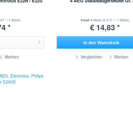
ectrolux E22N / E22S
4 AEG Staubsaugerbeutel Gr.
,47 * / 1 Stück)
4 Stück
(€ 3,71 * / 1 Stück)
Inhalt
74 *
€ 14,83 *
In den
Warenkorb
Hinzugefügt
Merken
Vergleichen
Merken