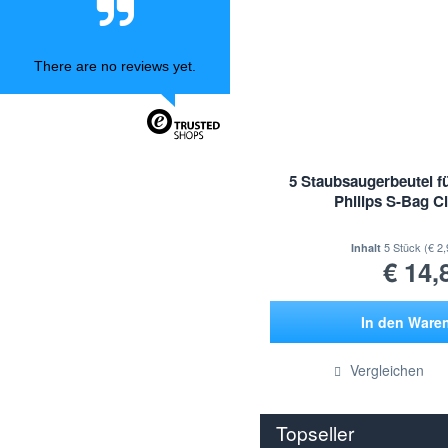
Russell Hobbs
Samsung
There are no reviews yet.
SEB
Sebo
Severin
Siemens
Smeg
5 Staubsaugerbeutel fü
Philips S-Bag C
Swirl
Tefal
5 Stück
(€ 2,
Inhalt
Thomas
€ 14,
Tornado
Volta
In den
Ware
Staubsauger Zubehör geeignet
für Vorwerk
Hinzugef
Vergleichen
Whirlpool
Wpro
Topseller
Zanussi