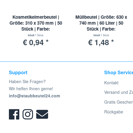
Kosmetikeimerbeutel |
Müllbeutel | Größe: 630 x
Größe: 310 x 370 mm | 50
740 mm | 60 Liter | 50
Stück | Farbe:
Stück | Farbe:
Transparent | HDPE
Transparent | HDPE
Inhalt
1 Stück
Inhalt
1 Stück
€ 0,94 *
€ 1,48 *
Kosmetikbeutel
Support
Shop Servic
Haben Sie Fragen?
Kontakt
Wir helfen Ihnen gerne!
Versand und Z
info@staubbeutel24.com
Gratis Gesche
Rückgabe