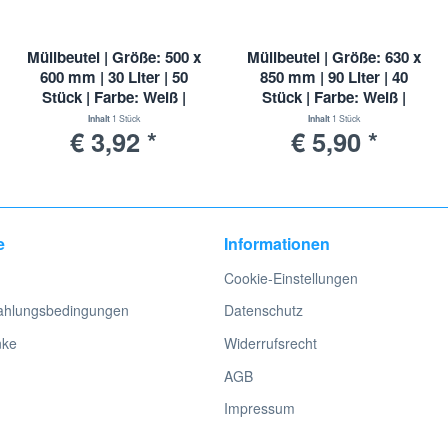
Müllbeutel | Größe: 500 x
Müllbeutel | Größe: 630 x
600 mm | 30 Liter | 50
850 mm | 90 Liter | 40
Stück | Farbe: Weiß |
Stück | Farbe: Weiß |
extra stark | LDPE
extra stark | LDPE
Inhalt
1 Stück
Inhalt
1 Stück
€ 3,92 *
€ 5,90 *
e
Informationen
Cookie-Einstellungen
ahlungsbedingungen
Datenschutz
nke
Widerrufsrecht
AGB
Impressum