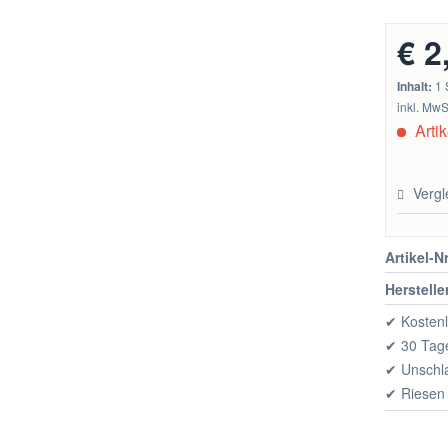
€ 2
Inhalt:
1 
inkl. MwS
Artik
Vergl
Artikel-Nr
Herstelle
✔ Kostenl
✔ 30 Tage
✔ Unschl
✔ Riesen