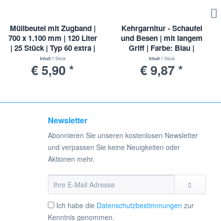
Müllbeutel mit Zugband |
Kehrgarnitur - Schaufel
700 x 1.100 mm | 120 Liter
und Besen | mit langem
| 25 Stück | Typ 60 extra |
Griff | Farbe: Blau |
LDPE
Kehrbesen und
Inhalt
1 Stück
Inhalt
1 Stück
€ 5,90 *
€ 9,87 *
Kehrschaufel
Newsletter
Abonnieren Sie unseren kostenlosen Newsletter
und verpassen Sie keine Neuigkeiten oder
Aktionen mehr.
Ich habe die
Datenschutzbestimmungen
zur
Kenntnis genommen.