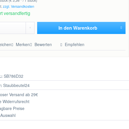
Stück (€ 3,36 * / 1 Stück)
t.
zzgl. Versandkosten
t versandfertig
In den
Warenkorb
Hinzugefügt
eichen
Merken
Bewerten
Empfehlen
.:
SB786D32
r:
Staubbeutel24
oser Versand ab 29€
 Widerrufsrecht
agbare Preise
 Auswahl