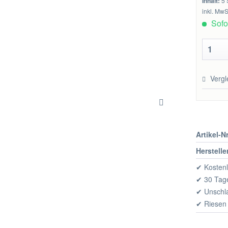
Inhalt:
5 
inkl. MwS
Sofor
Vergl
Artikel-Nr
Herstelle
✔ Kostenl
✔ 30 Tage
✔ Unschl
✔ Riesen