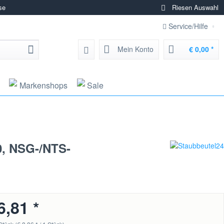
se
Riesen Auswahl
Service/Hilfe
Mein Konto
€ 0,00 *
Markenshops
Sale
20, NSG-/NTS-
6,81 *