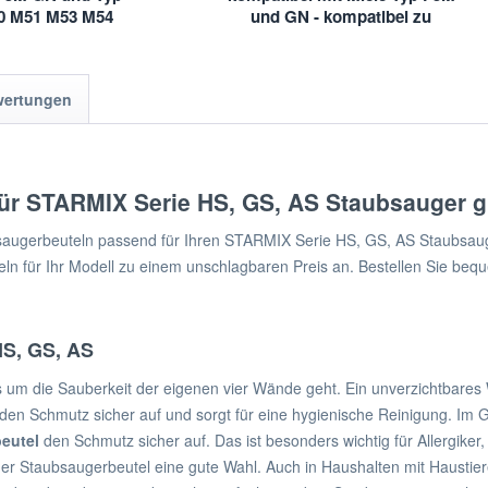
0 M51 M53 M54
und GN - kompatibel zu
M55
9917710, 9922740
wertungen
für STARMIX Serie HS, GS, AS Staubsauger g
ugerbeuteln passend für Ihren STARMIX Serie HS, GS, AS Staubsauger
 für Ihr Modell zu einem unschlagbaren Preis an. Bestellen Sie beque
HS, GS, AS
s um die Sauberkeit der eigenen vier Wände geht. Ein unverzichtbares 
t den Schmutz sicher auf und sorgt für eine hygienische Reinigung. I
eutel
den Schmutz sicher auf. Das ist besonders wichtig für Allergi
t der Staubsaugerbeutel eine gute Wahl. Auch in Haushalten mit Haustie