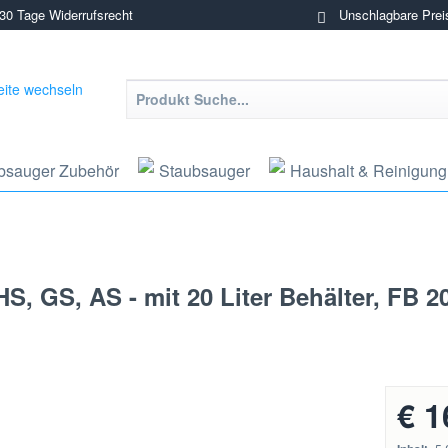
0 Tage Widerrufsrecht
Unschlagbare Prei
bsauger Zubehör
Staubsauger
Haushalt & Reinigung
HS, GS, AS - mit 20 Liter Behälter, FB 
€ 1