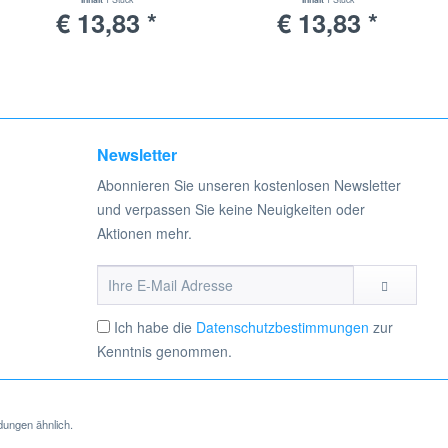
€ 13,83 *
€ 13,83 *
38mm Durchmesser
38mm Durchmesser
ionsleistung, um Staub, Schmutz und andere Partikel sicher
, AS Staubsauger und können sich auf eine optimale
he.
Newsletter
Abonnieren Sie unseren kostenlosen Newsletter
estellt. Diese Staubsaugerbeutel überzeugen durch ihre hohe
und verpassen Sie keine Neuigkeiten oder
erie HS, GS, AS Ventaro PSM 1400 geeignet sind, eignen sich
Aktionen mehr.
Auf diese Weise wird bei jedem Staubsaugvorgang vermieden, dass
ubsaugerbeutel an, die zu Ihrem STARMIX Serie HS, GS, AS
Ich habe die
Datenschutzbestimmungen
zur
Kenntnis genommen.
dungen ähnlich.