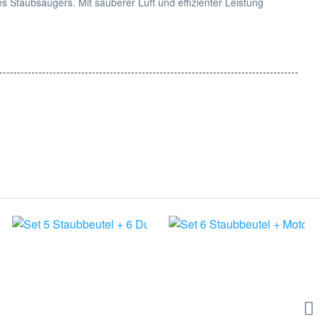
es Staubsaugers. Mit sauberer Luft und effizienter Leistung
mgebung, die Ihr Vorwerk Kobold Staubsauger hinterlässt.
30 und 131 SC erhalten Sie eine zuverlässige Lösung für eine