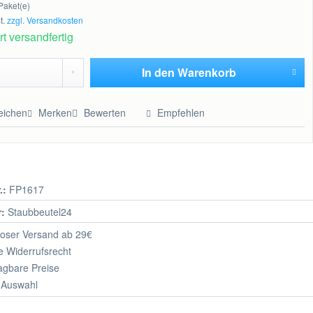
Paket(e)
t.
zzgl. Versandkosten
t versandfertig
In den
Warenkorb
Hinzugefügt
eichen
Merken
Bewerten
Empfehlen
.:
FP1617
r:
Staubbeutel24
oser Versand ab 29€
 Widerrufsrecht
agbare Preise
 Auswahl