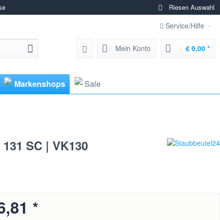
se
Riesen Auswahl
Service/Hilfe
Mein Konto
€ 0,00 *
Markenshops
Sale
0 131 SC | VK130
6,81 *