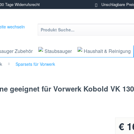
0 Tage Widerrufsrecht
Unschlagbare Prei
sauger Zubehör
Staubsauger
Haushalt & Reinigung
rk
Sparsets für Vorwerk
teine geeignet für Vorwerk Kobold VK 13
€ 1