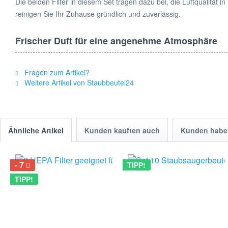
Die beiden Filter in diesem Set tragen dazu bei, die Luftqualität
reinigen Sie Ihr Zuhause gründlich und zuverlässig.
Frischer Duft für eine angenehme Atmosphäre
Die 6 beiliegenden Duftsteine verleihen Ihrem Zuhause einen dez
Fragen zum Artikel?
Weitere Artikel von Staubbeutel24
Technische Details:
- Kompatibilität: Vorwerk Kobold VK 130 und 131 SC
- Lieferumfang: 6 Staubbeutel, 2 Filter, 6 Duftsteine
- Hochwertige Materialien und Verarbeitung
Ähnliche Artikel
Kunden kauften auch
Kunden haben
- Einfache Handhabung und Installation
- Verbesserte Reinigungsleistung und Luftqualität für Ihr Zuhause
7
TIPP!
Qualität und Frische für Ihr Zuhause
TIPP!
Unsere Produkte werden sorgfältig ausgewählt und unterliegen st
effiziente Reinigung und verbesserte Luftqualität in Ihrem Zuhaus