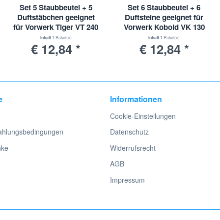
stellernamen, Herstellerlisten, Typenlisten, Produktbezeichnungen u
Set 5 Staubbeutel + 5
Set 6 Staubbeutel + 6
. Diese wurden nur zur Identifizierung und Beschreibung der Produkte 
Duftstäbchen geeignet
Duftsteine geeignet für
für Vorwerk Tiger VT 240
Vorwerk Kobold VK 130
| VT240
131 SC Mikrovlies |
Inhalt
1 Paket(e)
Inhalt
1 Paket(e)
€ 12,84 *
€ 12,84 *
VK130 VK131
e
Informationen
Cookie-Einstellungen
ahlungsbedingungen
Datenschutz
nke
Widerrufsrecht
AGB
Impressum