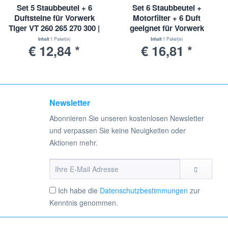
nd Bildmaterialien sind eingetragene Markenzeichen der
Set 5 Staubbeutel + 6
Set 6 Staubbeutel +
verwendet. Hier handelt es sich um kein Originalprodukt des
Duftsteine für Vorwerk
Motorfilter + 6 Duft
Tiger VT 260 265 270 300 |
geeignet für Vorwerk
VT260 VT265 VT270
Kobold VK 140 150 |
Inhalt
1 Paket(e)
Inhalt
1 Paket(e)
€ 12,84 *
€ 16,81 *
VT300
VK140 VK150
Newsletter
Abonnieren Sie unseren kostenlosen Newsletter
und verpassen Sie keine Neuigkeiten oder
Aktionen mehr.
Ich habe die
Datenschutzbestimmungen
zur
Kenntnis genommen.