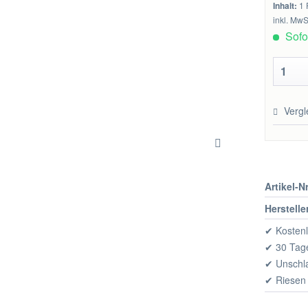
Inhalt:
1 
inkl. MwS
Sofor
Vergl
Artikel-Nr
Herstelle
✔ Kostenl
✔ 30 Tage
✔ Unschl
✔ Riesen