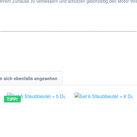
 in Ihrem Zuhause zu verbessern und schützen gleichzeitig den Motor Ihr
enten und erfrischenden Duft. Genießen Sie die frische und saubere U
 sich ebenfalls angesehen
TIPP!
rengen Qualitätskontrollen. Mit dem Jahresset für Vorwerk Kobold VK 1
e.