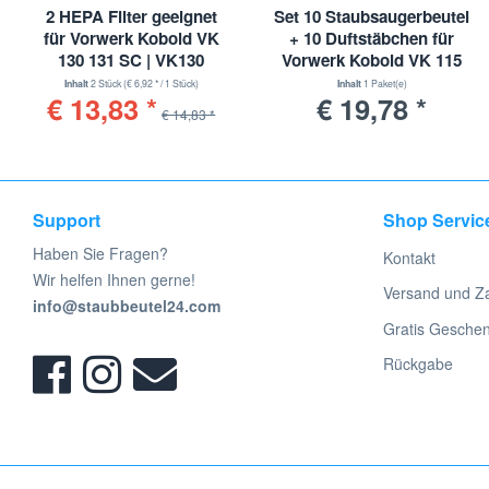
Alle genannten und aufgeführten Warenzeichen, Markennamen, Her
2 HEPA Filter geeignet
Set 10 Staubsaugerbeutel
jeweiligen Hersteller und sind Eigentum ihrer Besitzer/Eigentümer
für Vorwerk Kobold VK
+ 10 Duftstäbchen für
130 131 SC | VK130
Vorwerk Kobold VK 115
jeweiligen Herstellers. keine Werksvertretung.
VK131 VK130SC
116 117 | VK115 VK116
Inhalt
2 Stück
(€ 6,92 * / 1 Stück)
Inhalt
1 Paket(e)
€ 13,83 *
€ 19,78 *
VK117
€ 14,83 *
Support
Shop Servic
Haben Sie Fragen?
Kontakt
Wir helfen Ihnen gerne!
Versand und Z
info@staubbeutel24.com
Gratis Gesche
Rückgabe