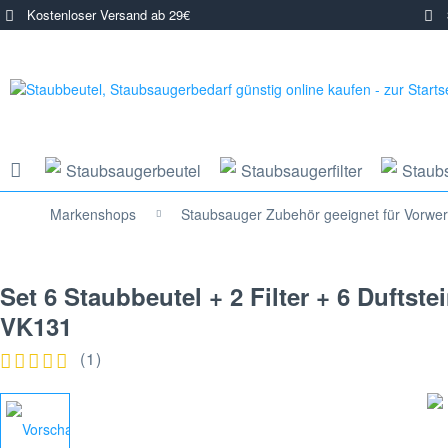
Kostenloser Versand ab 29€
3
Staubsaugerbeutel
Staubsaugerfilter
Staub
Markenshops
Staubsauger Zubehör geeignet für Vorwe
Set 6 Staubbeutel + 2 Filter + 6 Dufts
VK131
(
1
)