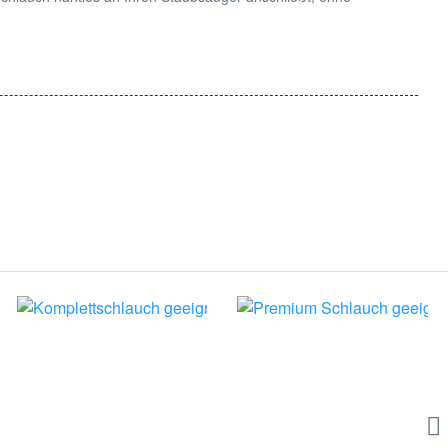
der kontaktieren Sie unseren Kundenservice für Unterstützung.
ctrolux Accelerator, Airmax, Clario, Classic Silence, ErgoSpace
nd Bildmaterialien sind eingetragene Markenzeichen der
verwendet. Hier handelt es sich um kein Originalprodukt des