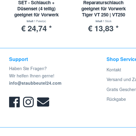
SET - Schlauch +
Reparaturschlauch
Düsenset (4 teilig)
geeignet für Vorwerk
geeignet für Vorwerk
Tiger VT 250 | VT250
Kobold mit
Inhalt
1 Paket(e)
Inhalt
1 Stück
€ 24,74 *
€ 13,83 *
Wappenanschluss
Support
Shop Servic
Haben Sie Fragen?
Kontakt
Wir helfen Ihnen gerne!
Versand und Z
info@staubbeutel24.com
Gratis Gesche
Rückgabe