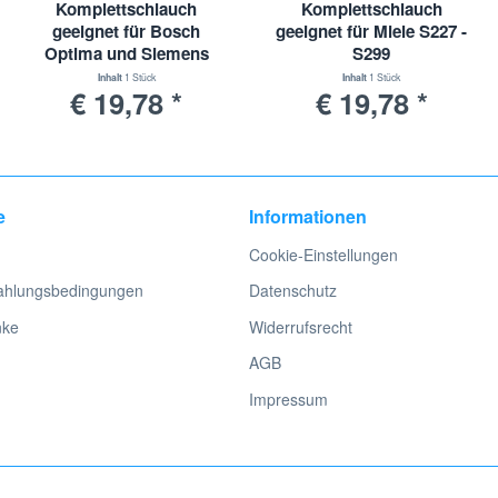
Komplettschlauch
Komplettschlauch
geeignet für Bosch
geeignet für Miele S227 -
Optima und Siemens
S299
Serie VS 5 / VS 9
Inhalt
1 Stück
Inhalt
1 Stück
€ 19,78 *
€ 19,78 *
e
Informationen
Cookie-Einstellungen
ahlungsbedingungen
Datenschutz
nke
Widerrufsrecht
AGB
Impressum