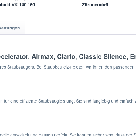
obold VK 140 150
Zitronenduft
40 VK150
wertungen
celerator, Airmax, Clario, Classic Silence,
Ihres Staubsaugers. Bei Staubbeutel24 bieten wir Ihnen den passenden S
ür eine effiziente Staubsaugleistung. Sie sind langlebig und einfach zu
elle entwickelt und passen perfekt. Sie können sicher sein, dass der 