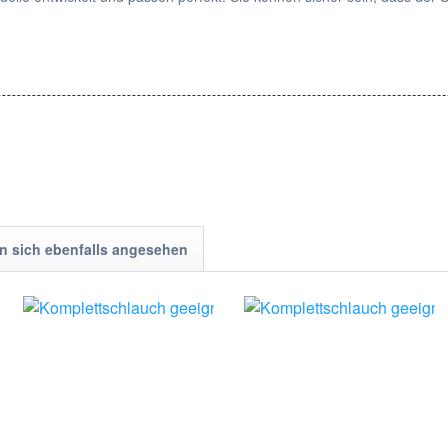
 Folgen Sie einfach den Anweisungen in Ihrer Staubsaugeranleitung o
gers zu verbessern. Bestellen Sie den passenden Schlauch für AEG, Ele
 sich ebenfalls angesehen
stellernamen, Herstellerlisten, Typenlisten, Produktbezeichnungen u
. Diese wurden nur zur Identifizierung und Beschreibung der Produkte 