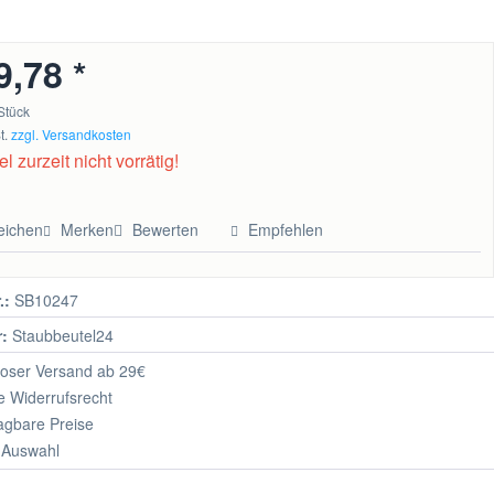
9,78 *
Stück
t.
zzgl. Versandkosten
el zurzeit nicht vorrätig!
eichen
Merken
Bewerten
Empfehlen
.:
SB10247
r:
Staubbeutel24
oser Versand ab 29€
 Widerrufsrecht
agbare Preise
 Auswahl