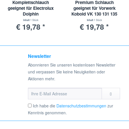
Komplettschlauch
Premium Schlauch
geeignet für Electrolux
geeignet für Vorwerk
Dolphin
Kobold VK 130 131 135
136 140 150 200
Inhalt
1 Stück
Inhalt
1 Stück
€ 19,78 *
€ 19,78 *
Newsletter
Abonnieren Sie unseren kostenlosen Newsletter
und verpassen Sie keine Neuigkeiten oder
Aktionen mehr.
Ich habe die
Datenschutzbestimmungen
zur
Kenntnis genommen.