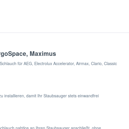
 ErgoSpace, Maximus
chlauch für AEG, Electrolux Accelerator, Airmax, Clario, Classic
 installieren, damit Ihr Staubsauger stets einwandfrei
Schlauch nahtlos an Ihren Staubsauger anschließt, ohne