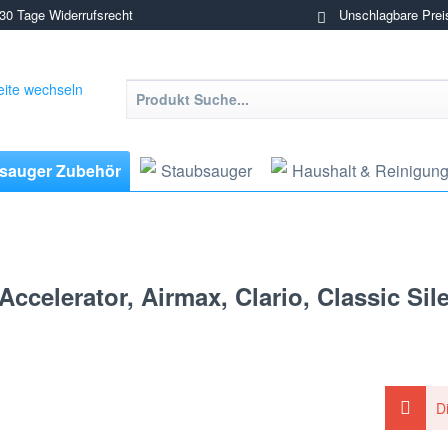
0 Tage Widerrufsrecht
Unschlagbare Prei
sauger Zubehör
Staubsauger
Haushalt & Reinigun
ccelerator, Airmax, Clario, Classic Sil
D