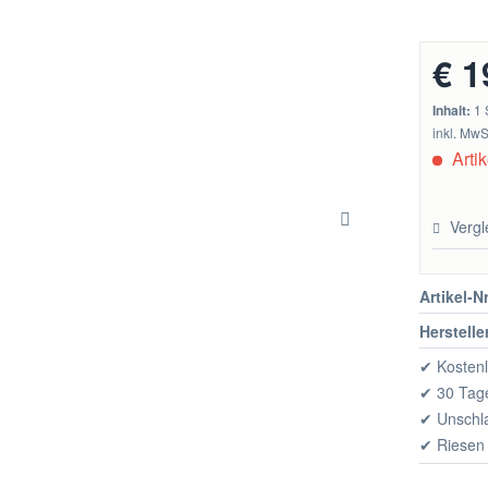
€ 1
Inhalt:
1 
inkl. MwS
Artik
Vergl
Artikel-Nr
Herstelle
✔ Kostenl
✔ 30 Tage
✔ Unschl
✔ Riesen