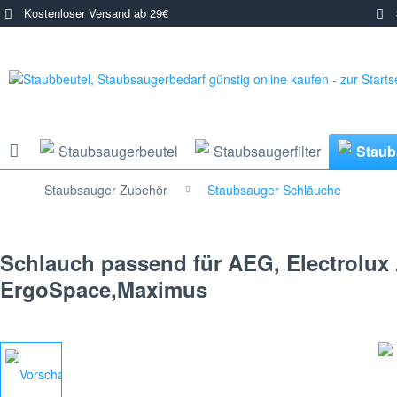
Kostenloser Versand ab 29€
3
Staubsaugerbeutel
Staubsaugerfilter
Staub
Staubsauger Zubehör
Staubsauger Schläuche
Schlauch passend für AEG, Electrolux A
ErgoSpace,Maximus