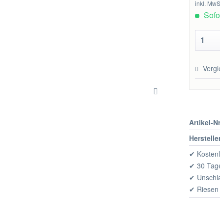
inkl. MwS
Sofor
Vergl
Artikel-Nr
Herstelle
✔ Kostenl
✔ 30 Tage
✔ Unschl
✔ Riesen