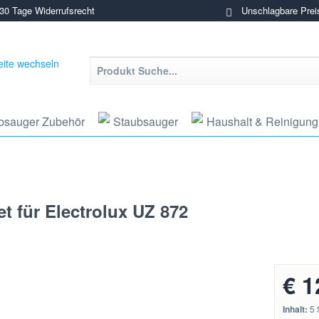
0 Tage Widerrufsrecht
Unschlagbare Prei
bsauger Zubehör
Staubsauger
Haushalt & Reinigung
t für Electrolux UZ 872
€ 1
Inhalt:
5 