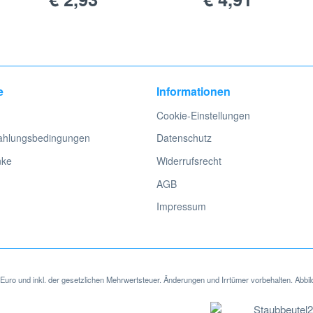
trolux UZ 872 Staubsauger mit unserer Staubsaugerbeutel-Suche.
rolux UZ 872
ubsauger passen, werden heute vor allem aus Mikrovlies hergestellt. 
e
Informationen
tion. Die Mikrovlies Staubsaugerbeutel, die für Electrolux UZ 872 Vent
Cookie-Einstellungen
Staub- und Schmutzpartikel sicher im Beutel halten. Auf diese Weise wir
ahlungsbedingungen
Datenschutz
-Staubsaugerbeuteln bieten wir auch Papier-Staubsaugerbeutel an, die
nke
Widerrufsrecht
AGB
Impressum
in Euro und inkl. der gesetzlichen Mehrwertsteuer. Änderungen und Irrtümer vorbehalten. Abbil