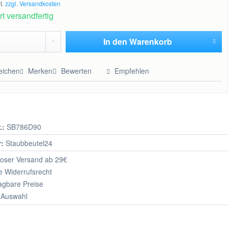
t.
zzgl. Versandkosten
t versandfertig
In den
Warenkorb
Hinzugefügt
eichen
Merken
Bewerten
Empfehlen
.:
SB786D90
r:
Staubbeutel24
oser Versand ab 29€
 Widerrufsrecht
agbare Preise
 Auswahl