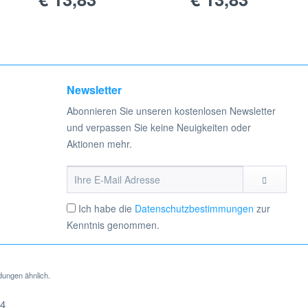
Diese Staubsaugerbeutel überzeugen durch ihre hohe Saugkraft,
Newsletter
aro PSM 1400 geeignet sind, eignen sich besonders gut für
Abonnieren Sie unseren kostenlosen Newsletter
d bei jedem Staubsaugvorgang vermieden, dass Feinstaub in die Luft
und verpassen Sie keine Neuigkeiten oder
 zu Ihrem Electrolux UZ 872 Staubsauger passen.
Aktionen mehr.
Ich habe die
Datenschutzbestimmungen
zur
Kenntnis genommen.
dungen ähnlich.