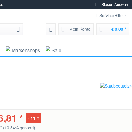
se
Riesen Auswahl
Service/Hilfe
Mein Konto
€ 0,00 *
Markenshops
Sale
6,81 *
11
 *
(10,54% gespart)