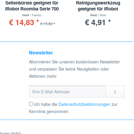
Seitenbürste geeignet für
Reinigungswerkzeug
iRobot Roomba Serie 700
geeignet für iRobot
Roomba Serie
Inhalt
1 Paket(e)
Inhalt
1 Stück
€ 14,83 *
€ 4,91 *
€ 15,82 *
Newsletter
Abonnieren Sie unseren kostenlosen Newsletter
und verpassen Sie keine Neuigkeiten oder
Aktionen mehr.
Ich habe die
Datenschutzbestimmungen
zur
Kenntnis genommen.
dungen ähnlich.