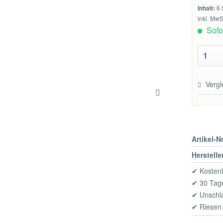
Inhalt:
6 
inkl. MwS
Sofor
Vergl
Artikel-Nr
Herstelle
✔ Kostenl
✔ 30 Tage
✔ Unschl
✔ Riesen