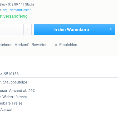
Stück (€ 2,80 * / 1 Stück)
t.
zzgl. Versandkosten
t versandfertig
In den
Warenkorb
Hinzugefügt
eichen
Merken
Bewerten
Empfehlen
.:
SB10186
r:
Staubbeutel24
oser Versand ab 29€
 Widerrufsrecht
agbare Preise
 Auswahl