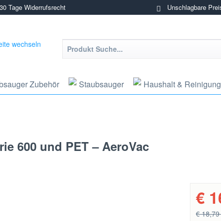
0 Tage Widerrufsrecht
Unschlagbare Prei
bsauger Zubehör
Staubsauger
Haushalt & Reinigung
erie 600 und PET – AeroVac
€ 1
€ 18,79