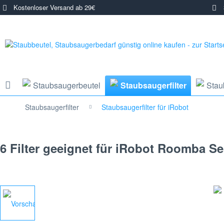
Kostenloser Versand ab 29€
3
Staubsaugerbeutel
Staubsaugerfilter
Stau
Staubsaugerfilter
Staubsaugerfilter für iRobot
6 Filter geeignet für iRobot Roomba S