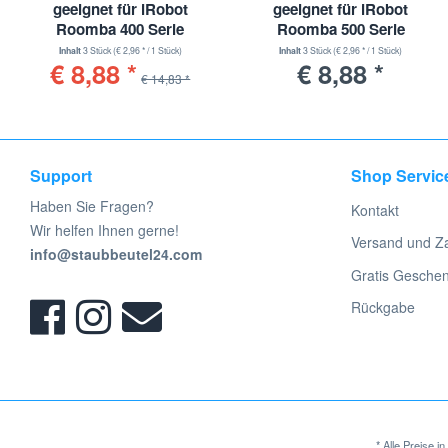
jeweiligen Herstellers. keine Werksvertretung.
geeignet für iRobot
geeignet für iRobot
Roomba 400 Serie
Roomba 500 Serie
Inhalt
3 Stück
(€ 2,96 * / 1 Stück)
Inhalt
3 Stück
(€ 2,96 * / 1 Stück)
€ 8,88 *
€ 8,88 *
€ 14,83 *
Support
Shop Servic
Haben Sie Fragen?
Kontakt
Wir helfen Ihnen gerne!
Versand und Z
info@staubbeutel24.com
Gratis Gesche
Rückgabe
* Alle Preise 