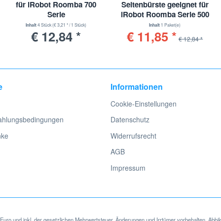
für iRobot Roomba 700
Seitenbürste geeignet für
Serie
iRobot Roomba Serie 500
Inhalt
4 Stück
(€ 3,21 * / 1 Stück)
Inhalt
1 Paket(e)
€ 12,84 *
€ 11,85 *
€ 12,84 *
e
Informationen
Cookie-Einstellungen
ahlungsbedingungen
Datenschutz
nke
Widerrufsrecht
AGB
Impressum
in Euro und inkl. der gesetzlichen Mehrwertsteuer. Änderungen und Irrtümer vorbehalten. Abbil