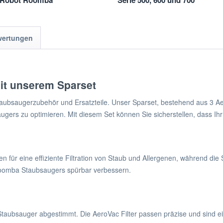
 iRobot Roomba
Serie 500, 600 und 700
00 und PET
wertungen
mit unserem Sparset
aubsaugerzubehör und Ersatzteile. Unser Sparset, bestehend aus 3 Aero
ers zu optimieren. Mit diesem Set können Sie sicherstellen, dass Ihr
gen für eine effiziente Filtration von Staub und Allergenen, während di
 Roomba Staubsaugers spürbar verbessern.
aubsauger abgestimmt. Die AeroVac Filter passen präzise und sind einf