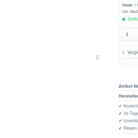
Inhalt:
1 
inkl. MwS
Sofor
Vergl
Artikel-Nr
Herstelle
✔ Kostenl
✔ 30 Tage
✔ Unschl
✔ Riesen