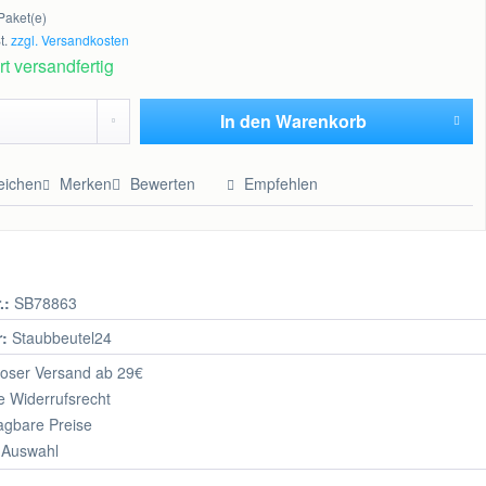
Paket(e)
t.
zzgl. Versandkosten
t versandfertig
In den
Warenkorb
Hinzugefügt
eichen
Merken
Bewerten
Empfehlen
.:
SB78863
r:
Staubbeutel24
oser Versand ab 29€
 Widerrufsrecht
agbare Preise
 Auswahl