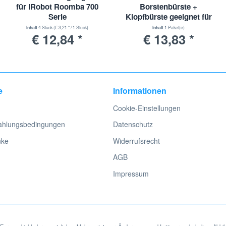
für iRobot Roomba 700
Borstenbürste +
Serie
Klopfbürste geeignet für
iRobot Roomba Serie 500
Inhalt
4 Stück
(€ 3,21 * / 1 Stück)
Inhalt
1 Paket(e)
€ 12,84 *
€ 13,83 *
und PET
e
Informationen
Cookie-Einstellungen
ahlungsbedingungen
Datenschutz
nke
Widerrufsrecht
AGB
Impressum