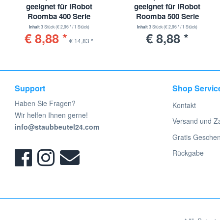
geeignet für iRobot
geeignet für iRobot
Roomba 400 Serie
Roomba 500 Serie
Inhalt
3 Stück
(€ 2,96 * / 1 Stück)
Inhalt
3 Stück
(€ 2,96 * / 1 Stück)
€ 8,88 *
€ 8,88 *
€ 14,83 *
Support
Shop Servic
Haben Sie Fragen?
Kontakt
Wir helfen Ihnen gerne!
Versand und Z
info@staubbeutel24.com
Gratis Gesche
Rückgabe