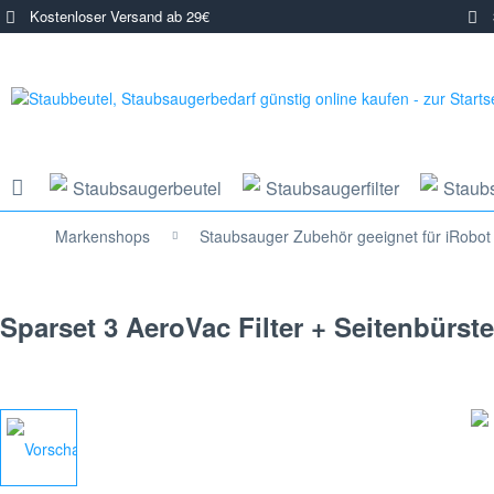
Kostenloser Versand ab 29€
3
Staubsaugerbeutel
Staubsaugerfilter
Staub
Markenshops
Staubsauger Zubehör geeignet für iRobot
Sparset 3 AeroVac Filter + Seitenbürs