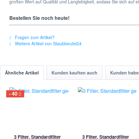
großen Wert auf Qualität und Langlebigkeit, sodass Sie sich auf 
Bestellen Sie noch heute!
Verpassen Sie nicht die Gelegenheit, die Reinigungsleistung Ihre
saubere Böden in Ihrem Zuhause. Auf Staubbeutel24 finden Sie im
Fragen zum Artikel?
Weitere Artikel von Staubbeutel24
Zusammenfassung
Unser Sparset mit 3 AeroVac Filtern und einer Seitenbürste, geei
noch heute auf Staubbeutel24 und erleben Sie die Vorteile unsere
Ähnliche Artikel
Kunden kauften auch
Kunden haben
Alle genannten und aufgeführten Warenzeichen, Markennamen, Her
jeweiligen Hersteller und sind Eigentum ihrer Besitzer/Eigentümer
40
jeweiligen Herstellers. keine Werksvertretung.
3 Filter, Standardfilter
3 Filter, Standardfilter