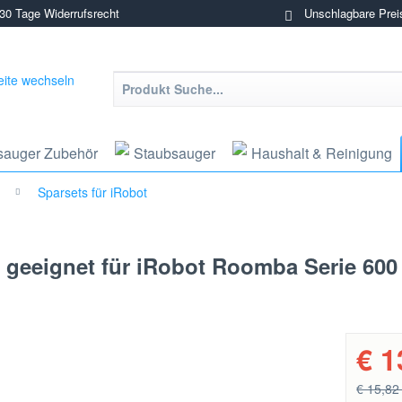
0 Tage Widerrufsrecht
Unschlagbare Prei
sauger Zubehör
Staubsauger
Haushalt & Reinigung
Sparsets für iRobot
te geeignet für iRobot Roomba Serie 60
€ 1
€ 15,82