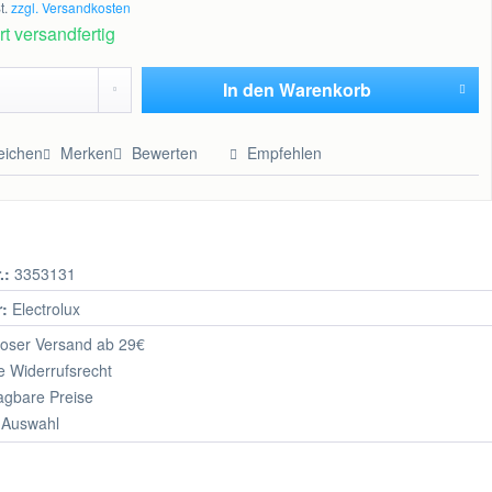
t.
zzgl. Versandkosten
t versandfertig
In den
Warenkorb
Hinzugefügt
eichen
Merken
Bewerten
Empfehlen
.:
3353131
r:
Electrolux
oser Versand ab 29€
 Widerrufsrecht
agbare Preise
 Auswahl