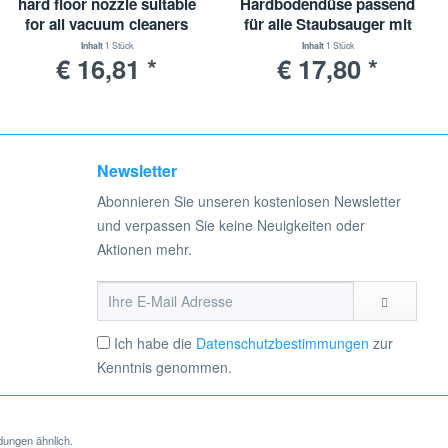
hard floor nozzle suitable
Hardbodendüse passend
for all vacuum cleaners
für alle Staubsauger mit
with 35mm connection
32 - 38 mm Anschluss
Inhalt
1 Stück
Inhalt
1 Stück
€ 16,81 *
€ 17,80 *
Newsletter
Abonnieren Sie unseren kostenlosen Newsletter
und verpassen Sie keine Neuigkeiten oder
Aktionen mehr.
Ich habe die
Datenschutzbestimmungen
zur
Kenntnis genommen.
dungen ähnlich.