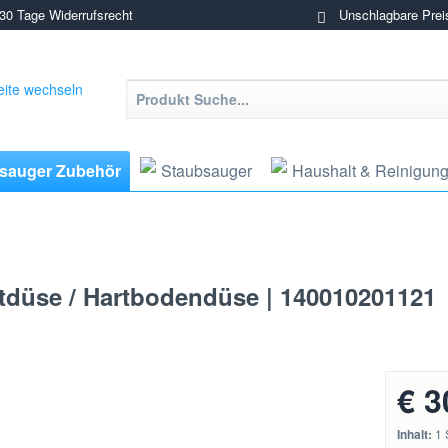
0 Tage Widerrufsrecht
Unschlagbare Prei
sauger Zubehör
Staubsauger
Haushalt & Reinigun
ttdüse / Hartbodendüse | 140010201121
€ 3
Inhalt:
1 