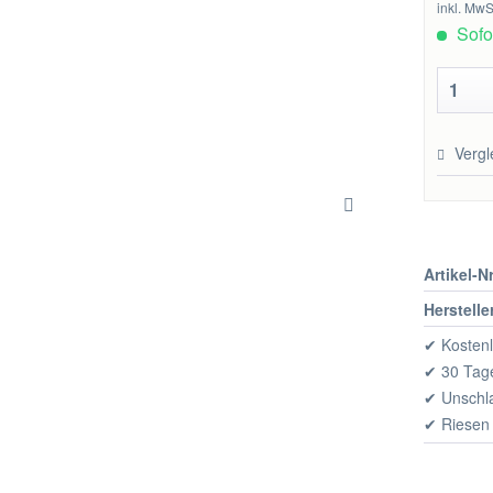
inkl. MwS
Sofor
Vergl
Artikel-Nr
Herstelle
✔ Kostenl
✔ 30 Tage
✔ Unschl
✔ Riesen