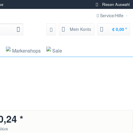
se
Riesen Auswahl
Service/Hilfe
Mein Konto
€ 0,00 *
g
Markenshops
Sale
0,24 *
Stück