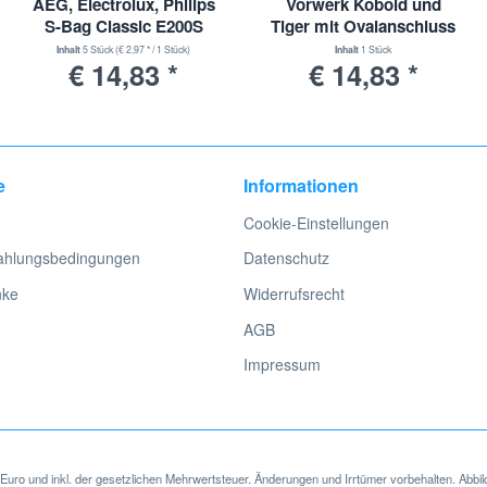
AEG, Electrolux, Philips
Vorwerk Kobold und
S-Bag Classic E200S
Tiger mit Ovalanschluss
Inhalt
5 Stück
(€ 2,97 * / 1 Stück)
Inhalt
1 Stück
€ 14,83 *
€ 14,83 *
e
Informationen
Cookie-Einstellungen
ahlungsbedingungen
Datenschutz
nke
Widerrufsrecht
AGB
Impressum
in Euro und inkl. der gesetzlichen Mehrwertsteuer. Änderungen und Irrtümer vorbehalten. Abbil