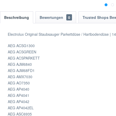
Beschreibung
Bewertungen
0
Trusted Shops Be
Electrolux Original Staubsauger Parkettdüse / Hartbodendüse |
AEG ACSG1300
AEG ACSGREEN
AEG ACSPARKETT
AEG AJM6840
AEG AJM68FD1
AEG AMX7030
AEG AO7350
AEG AP4040
AEG AP4041
AEG AP4042
AEG AP4042EL
AEG ASC6935