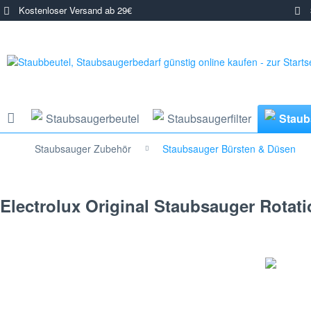
Kostenloser Versand ab 29€
3
Staubsaugerbeutel
Staubsaugerfilter
Staub
Staubsauger Zubehör
Staubsauger Bürsten & Düsen
Electrolux Original Staubsauger Rotat