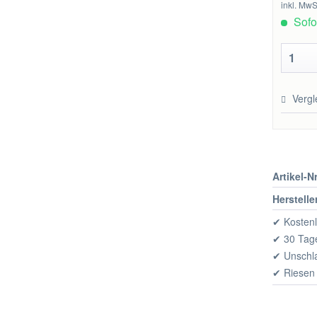
inkl. MwS
Sofor
Vergl
Artikel-Nr
Herstelle
✔ Kostenl
✔ 30 Tage
✔ Unschl
✔ Riesen