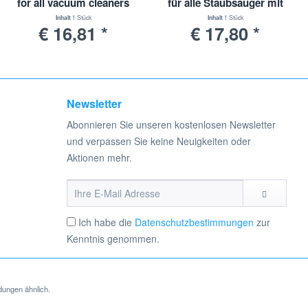
for all vacuum cleaners
für alle Staubsauger mit
with 35mm connection
32 - 38 mm Anschluss
Inhalt
1 Stück
Inhalt
1 Stück
€ 16,81 *
€ 17,80 *
Newsletter
Abonnieren Sie unseren kostenlosen Newsletter
und verpassen Sie keine Neuigkeiten oder
Aktionen mehr.
Ich habe die
Datenschutzbestimmungen
zur
Kenntnis genommen.
dungen ähnlich.