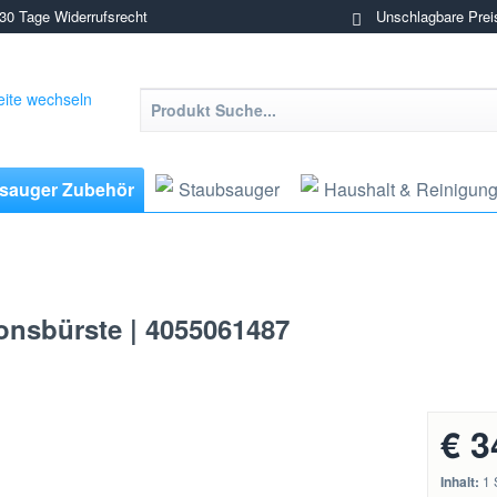
0 Tage Widerrufsrecht
Unschlagbare Prei
sauger Zubehör
Staubsauger
Haushalt & Reinigun
ionsbürste | 4055061487
€ 3
Inhalt:
1 