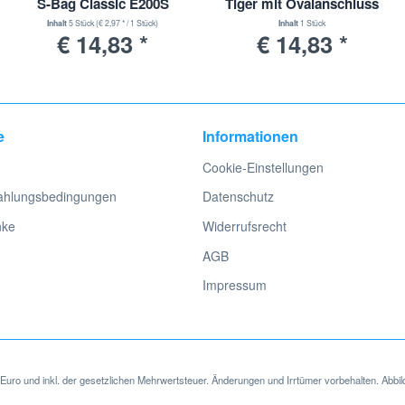
S-Bag Classic E200S
Tiger mit Ovalanschluss
Inhalt
5 Stück
(€ 2,97 * / 1 Stück)
Inhalt
1 Stück
€ 14,83 *
€ 14,83 *
e
Informationen
Cookie-Einstellungen
ahlungsbedingungen
Datenschutz
nke
Widerrufsrecht
AGB
Impressum
in Euro und inkl. der gesetzlichen Mehrwertsteuer. Änderungen und Irrtümer vorbehalten. Abbil