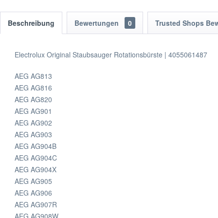
Beschreibung
Bewertungen
0
Trusted Shops Be
Electrolux Original Staubsauger Rotationsbürste | 4055061487
AEG AG813
AEG AG816
AEG AG820
AEG AG901
AEG AG902
AEG AG903
AEG AG904B
AEG AG904C
AEG AG904X
AEG AG905
AEG AG906
AEG AG907R
AEG AG908W