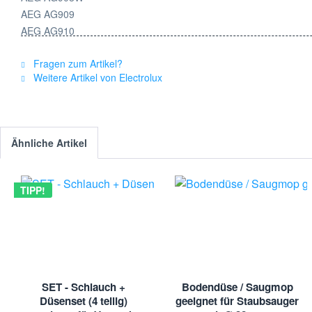
AEG AG909
AEG AG910
AEG AG925
Fragen zum Artikel?
ELECTROLUX AG811
Weitere Artikel von Electrolux
ELECTROLUX AG815
ELECTROLUX AG821
ELECTROLUX ERGORAPIDO
ELECTROLUX ZB2811
Ähnliche Artikel
ELECTROLUX ZB2812
ELECTROLUX ZB2813
ELECTROLUX ZB2815
TIPP!
ELECTROLUX ZB2820
ELECTROLUX ZB2821
ELECTROLUX ZB2901
ELECTROLUX ZB2902
ELECTROLUX ZB2903
ELECTROLUX ZB2904
SET - Schlauch +
Bodendüse / Saugmop
ELECTROLUX ZB2904B
Düsenset (4 teilig)
geeignet für Staubsauger