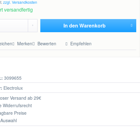
t.
zzgl. Versandkosten
t versandfertig
In den
Warenkorb
Hinzugefügt
eichen
Merken
Bewerten
Empfehlen
.:
3099655
r:
Electrolux
oser Versand ab 29€
 Widerrufsrecht
agbare Preise
 Auswahl