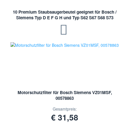
10 Premium Staubsaugerbeutel geeignet für Bosch /
Siemens Typ D E F G H und Typ S62 S67 S68 S73
Motorschutzfilter für Bosch Siemens VZ01MSF,
00578863
Gesamtpreis:
€ 31,58