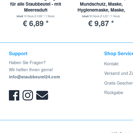
für alle Staubbeutel - mit
Mundschutz, Maske,
Optimale Filtration des Feinstaub: Micro vlies Staubsaug
Meeresduft
Hygienemaske, Maske,
Ersetzt, Passend Für, Kompatibel mit Bosch Serie BSG8, 
Einwegmaske, 3 Lagig
VZ123FP, BBZ52AFP1/2 | Kompatibel mit Swirl S71, S 71
Inhalt
10 Stück
(€ 0,69 * / 1 Stück)
Inhalt
50 Stück
(€ 0,20 * / 1 Stück)
€ 6,89 *
€ 9,87 *
Alle genannten und aufgeführten Warenzeichen, Markennamen, Her
jeweiligen Hersteller und sind Eigentum ihrer Besitzer/Eigentümer
jeweiligen Herstellers. keine Werksvertretung.
Support
Shop Servic
Haben Sie Fragen?
Kontakt
Wir helfen Ihnen gerne!
Versand und Z
info@staubbeutel24.com
Gratis Gesche
Rückgabe