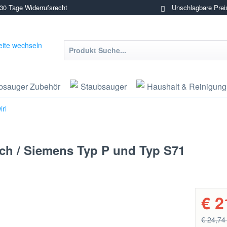
0 Tage Widerrufsrecht
Unschlagbare Prei
bsauger Zubehör
Staubsauger
Haushalt & Reinigung
rl
sch / Siemens Typ P und Typ S71
€ 2
€ 24,74