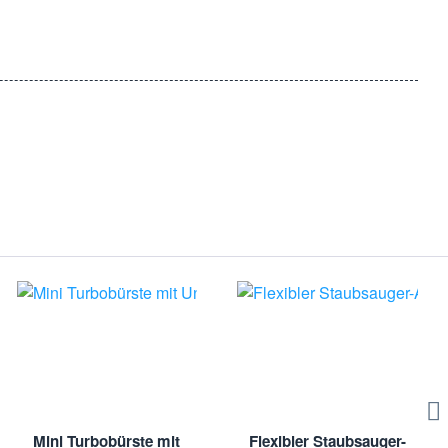
nicht nur den Wartungsaufwand, sondern trägt auch zur
r Verfügung. Wir sind bestrebt, sicherzustellen, dass Sie die
eute Ihre 20 Staubsaugerbeutel geeignet für Bosch / Siemens Typ
sauger - Ersatzteile - Zubehör
el - Filtertüten - Staubsaugertüten
hergestellt. | Staubtüten - Vliestüten - Vliesbeutel -
Mini Turbobürste mit
Flexibler Staubsauger-