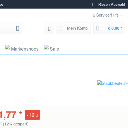
se
Riesen Auswahl
Service/Hilfe
Mein Konto
€ 0,00 *
Markenshops
Sale
1,77 *
12
 *
(12% gespart)