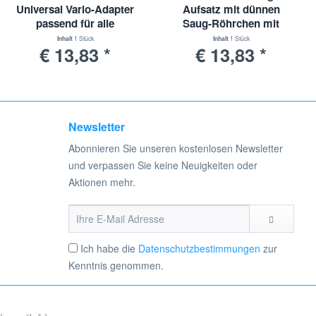
Universal Vario-Adapter
Aufsatz mit dünnen
 optimale Saugleistung.
passend für alle
Saug-Röhrchen mit
ür Siemens Serie VS08, VS 08, Type P, Dynapower,
Staubsauger mit 30-
Universal-Adapter | 30-
Inhalt
1 Stück
Inhalt
1 Stück
€ 13,83 *
€ 13,83 *
38mm Durchmesser
38mm Durchmesser
nd Bildmaterialien sind eingetragene Markenzeichen der
verwendet. Hier handelt es sich um kein Originalprodukt des
Newsletter
Abonnieren Sie unseren kostenlosen Newsletter
und verpassen Sie keine Neuigkeiten oder
Aktionen mehr.
Ich habe die
Datenschutzbestimmungen
zur
Kenntnis genommen.