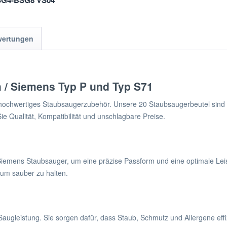
BSG4-BSG8 VS04
8 VSZ5 VSQ5
wertungen
h / Siemens Typ P und Typ S71
 hochwertiges Staubsaugerzubehör. Unsere 20 Staubsaugerbeutel sind s
e Qualität, Kompatibilität und unschlagbare Preise.
emens Staubsauger, um eine präzise Passform und eine optimale Leist
Raum sauber zu halten.
d Saugleistung. Sie sorgen dafür, dass Staub, Schmutz und Allergene 