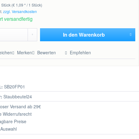
 Stück (€ 1,09 * / 1 Stück)
t.
zzgl. Versandkosten
t versandfertig
In den
Warenkorb
Hinzugefügt
eichen
Merken
Bewerten
Empfehlen
.:
SB20FP01
r:
Staubbeutel24
oser Versand ab 29€
 Widerrufsrecht
agbare Preise
 Auswahl