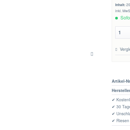
Inhalt:
20
inkl. MwS
Sofor
Vergl
Artikel-Nr
Herstelle
✔ Kostenl
✔ 30 Tage
✔ Unschl
✔ Riesen