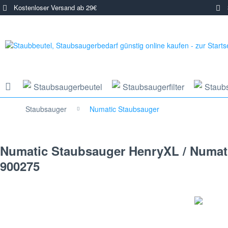
Kostenloser Versand ab 29€
3
Staubsaugerbeutel
Staubsaugerfilter
Staub
Staubsauger
Numatic Staubsauger
Numatic Staubsauger HenryXL / Numatic
900275