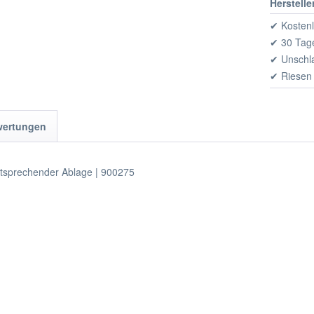
Herstelle
✔ Kostenl
✔ 30 Tage
✔ Unschl
✔ Riesen
wertungen
ntsprechender Ablage | 900275