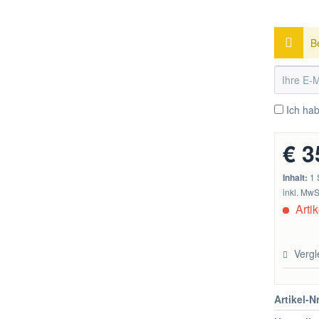
B
Ich ha
€ 3
Inhalt:
1 
inkl. MwS
Artik
Vergl
Artikel-Nr