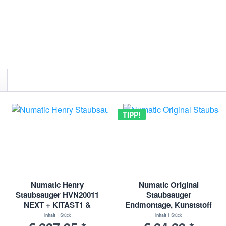
TIPP!
Numatic Henry
Numatic Original
Staubsauger HVN20011
Staubsauger
NEXT + KITAST1 &
Endmontage, Kunststoff
Freeflo Bürste, New
Vakuumschlauch-
Inhalt
1 Stück
Inhalt
1 Stück
Parking T-O-B
Endeinheit - 32 mm |