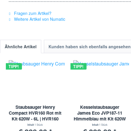
Fragen zum Artikel?
Weitere Artikel von Numatic
Ähnliche Artikel
Kunden haben sich ebenfalls angesehen
TIPP!
TIPP!
Staubsauger Henry
Kesselstaubsauger
Compact HVR160 Rot mit
James Eco JVP187-11
Kit 620W - 6L | HVR160
Himmelblau mit Kit 620W
- 8L | JVH18711
Inhalt
1 Stück
Inhalt
1 Stück