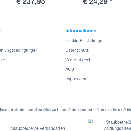
€ 237,95 *
€ 24,29 *
216295
e
Informationen
Cookie-Einstellungen
ahlungsbedingungen
Datenschutz
nke
Widerrufsrecht
AGB
Impressum
in Euro und inkl. der gesetzlichen Mehrwertsteuer. Änderungen und Irrtümer vorbehalten. Abbil