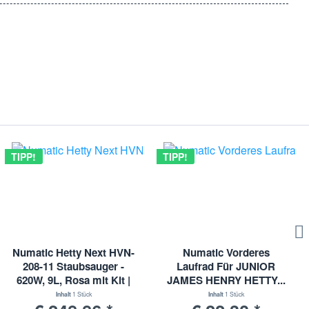
TIPP!
TIPP!
Numatic Hetty Next HVN-
Numatic Vorderes
208-11 Staubsauger -
Laufrad Für JUNIOR
620W, 9L, Rosa mit Kit |
JAMES HENRY HETTY...
HVN20811
Staubsauger | 204000
Inhalt
1 Stück
Inhalt
1 Stück