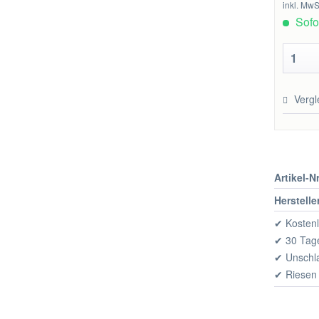
inkl. MwS
Sofor
Vergl
Artikel-Nr
Herstelle
✔ Kostenl
✔ 30 Tage
✔ Unschl
✔ Riesen