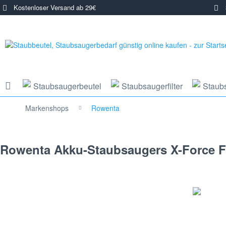
Kostenloser Versand ab 29€
3
Staubsaugerbeutel
Staubsaugerfilter
Staub
Markenshops
Rowenta
Rowenta Akku-Staubsaugers X-Force Fl