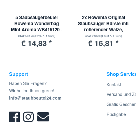
5 Saubsaugerbeutel
2x Rowenta Original
Rowenta Wonderbag
Staubsauger Bürste mit
Mint Aroma WB415120 -
rotierender Walze,
WB 415120
Orange/schwarz |
Inhalt
5 Stück
(€ 2,97 * / 1 Stück)
Inhalt
2 Stück
(€ 8,41 * / 1 Stück)
€ 14,83 *
€ 16,81 *
RSRH5291, RS-RH5291
Support
Shop Servic
Haben Sie Fragen?
Kontakt
Wir helfen Ihnen gerne!
Versand und Z
info@staubbeutel24.com
Gratis Gesche
Rückgabe