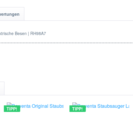
wertungen
ktrische Besen | RH98A7
TIPP!
TIPP!