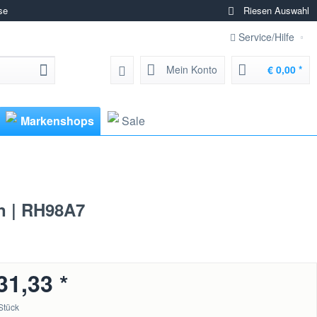
se
Riesen Auswahl
Service/Hilfe
Mein Konto
€ 0,00 *
Markenshops
Sale
n | RH98A7
31,33 *
Stück