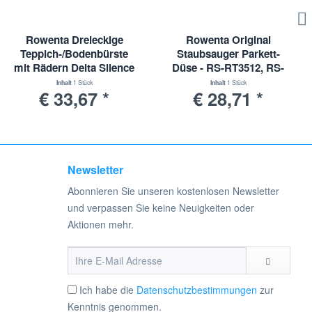
Rowenta Dreieckige
Rowenta Original
Teppich-/Bodenbürste
Staubsauger Parkett-
mit Rädern Delta Silence
Düse - RS-RT3512, RS-
Staubsauger - ZR001801
RT4139, ZR904701
Inhalt
1 Stück
Inhalt
1 Stück
€ 33,67 *
€ 28,71 *
Newsletter
Abonnieren Sie unseren kostenlosen Newsletter
und verpassen Sie keine Neuigkeiten oder
Aktionen mehr.
Ich habe die
Datenschutzbestimmungen
zur
Kenntnis genommen.