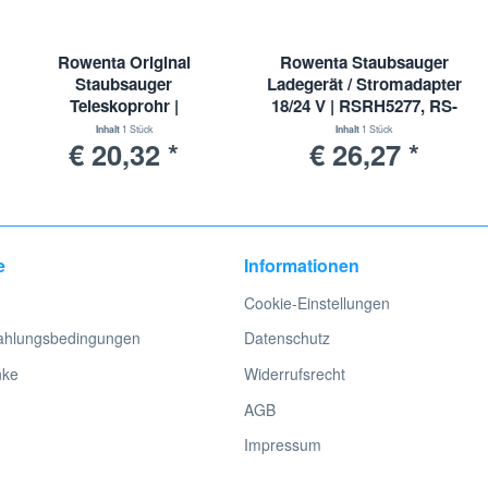
Rowenta Original
Rowenta Staubsauger
Staubsauger
Ladegerät / Stromadapter
Teleskoprohr |
18/24 V | RSRH5277, RS-
RSRS8185, RS-RS8185
RH5277
Inhalt
1 Stück
Inhalt
1 Stück
€ 20,32 *
€ 26,27 *
e
Informationen
Cookie-Einstellungen
ahlungsbedingungen
Datenschutz
nke
Widerrufsrecht
AGB
Impressum