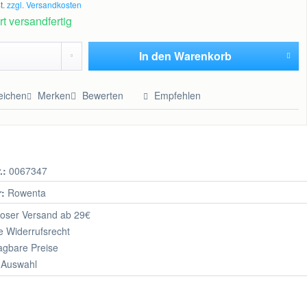
t.
zzgl. Versandkosten
t versandfertig
In den
Warenkorb
Hinzugefügt
eichen
Merken
Bewerten
Empfehlen
.:
0067347
r:
Rowenta
oser Versand ab 29€
 Widerrufsrecht
agbare Preise
 Auswahl