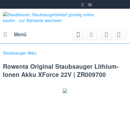
30 Tage Wide
Unsch
Menü
Staubsauger Akku
Rowenta Original Staubsauger Lithium-
Ionen Akku XForce 22V | ZR009700