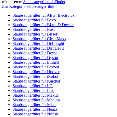
mit unserem
Staubsaugerbeutel-Finder
.
Zur Kategorie Staubsaugerfilter
Staubsaugerfilter für AEG, Electrolux
Staubsaugerfilter für Beko
Staubsaugerfilter für Black & Decker
Staubsaugerfilter für Bosch
Staubsaugerfilter für Bissel
Staubsaugerfilter für CleanMaxx
Staubsaugerfilter für DeLonghi
Staubsaugerfilter für Dirt Devil
Staubsaugerfilter für Domo
Staubsaugerfilter für Dyson
Staubsaugerfilter für Einhell
Staubsaugerfilter für Festool
Staubsaugerfilter für Hoover
Staubsaugerfilter für iRobot
Staubsaugerfilter für Kärcher
Staubsaugerfilter für LG
Staubsaugerfilter für Lux
Staubsaugerfilter für Makita
Staubsaugerfilter für Medion
Staubsaugerfilter für Miele
Staubsaugerfilter für Neato
Staubsaugerfilter für Nilfisk