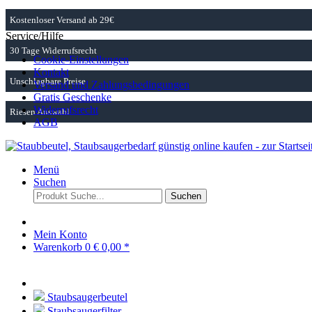
Kostenloser Versand ab 29€
Service/Hilfe
30 Tage Widerrufsrecht
Cookie-Einstellungen
Kontakt
Unschlagbare Preise
Versand und Zahlungsbedingungen
Gratis Geschenke
Widerrufsrecht
Riesen Auswahl
AGB
Menü
Suchen
Suchen
Mein Konto
Warenkorb
0
€ 0,00 *
Staubsaugerbeutel
Staubsaugerfilter