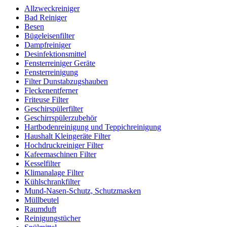
Allzweckreiniger
Bad Reiniger
Besen
Bügeleisenfilter
Dampfreiniger
Desinfektionsmittel
Fensterreiniger Geräte
Fensterreinigung
Filter Dunstabzugshauben
Fleckenentferner
Friteuse Filter
Geschirspülerfilter
Geschirrspülerzubehör
Hartbodenreinigung und Teppichreinigung
Haushalt Kleingeräte Filter
Hochdruckreiniger Filter
Kafeemaschinen Filter
Kesselfilter
Klimanalage Filter
Kühlschrankfilter
Mund-Nasen-Schutz, Schutzmasken
Müllbeutel
Raumduft
Reinigungstücher