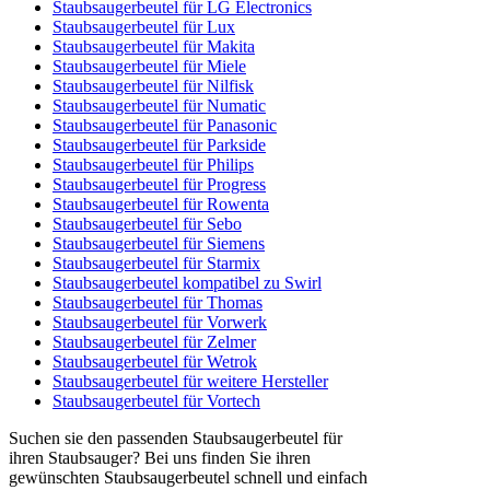
Staubsaugerbeutel für LG Electronics
Staubsaugerbeutel für Lux
Staubsaugerbeutel für Makita
Staubsaugerbeutel für Miele
Staubsaugerbeutel für Nilfisk
Staubsaugerbeutel für Numatic
Staubsaugerbeutel für Panasonic
Staubsaugerbeutel für Parkside
Staubsaugerbeutel für Philips
Staubsaugerbeutel für Progress
Staubsaugerbeutel für Rowenta
Staubsaugerbeutel für Sebo
Staubsaugerbeutel für Siemens
Staubsaugerbeutel für Starmix
Staubsaugerbeutel kompatibel zu Swirl
Staubsaugerbeutel für Thomas
Staubsaugerbeutel für Vorwerk
Staubsaugerbeutel für Zelmer
Staubsaugerbeutel für Wetrok
Staubsaugerbeutel für weitere Hersteller
Staubsaugerbeutel für Vortech
Suchen sie den passenden Staubsaugerbeutel für
ihren Staubsauger? Bei uns finden Sie ihren
gewünschten Staubsaugerbeutel schnell und einfach