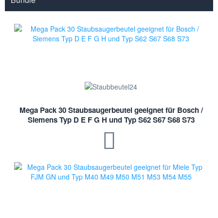
Mega Pack 30 Staubsaugerbeutel geeignet für Bosch /
Siemens Typ D E F G H und Typ S62 S67 S68 S73