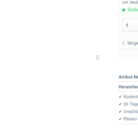
inkl. MwS
Sofor
Vergl
Artikel-Nr
Herstelle
✔ Kostenl
✔ 30 Tage
✔ Unschl
✔ Riesen