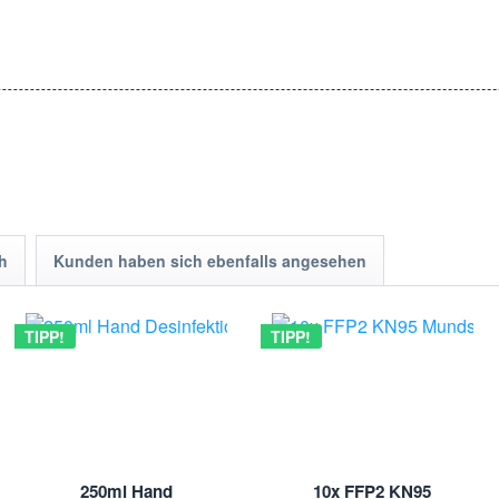
rend. Sie können die Beutel im Handumdrehen austauschen und sofort 
h
Kunden haben sich ebenfalls angesehen
TIPP!
TIPP!
aubsaugerzubehör. Mit unserem umfangreichen Sortiment und wettbewerbs
die Vorteile unserer Staubsaugerbeutel.
250ml Hand
10x FFP2 KN95