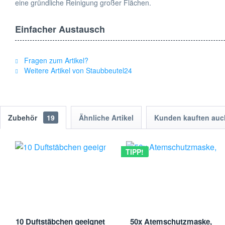
eine gründliche Reinigung großer Flächen.
Einfacher Austausch
Der Wechsel der Staubsaugerbeutel ist kinderleicht und zeitspa
entweichen.
Fragen zum Artikel?
Weitere Artikel von Staubbeutel24
Technische Details:
- Packungsinhalt: 5 Staubsaugerbeutel
- Kompatibilität: Rowenta, Bosch, Kärcher und Typ R23
Zubehör
19
Ähnliche Artikel
Kunden kauften auc
- Material: Hochwertiges Filtervlies
- Farbe: Weiß
- Hersteller: [Ihr Unternehmensname]
TIPP!
Ihr Partner für Sauberkeit
Staubbeutel24 ist Ihr verlässlicher Partner für hochwertiges St
Reinigungsbedürfnisse. Bestellen Sie noch heute und erleben Sie 
10 Duftstäbchen geeignet
50x Atemschutzmaske,