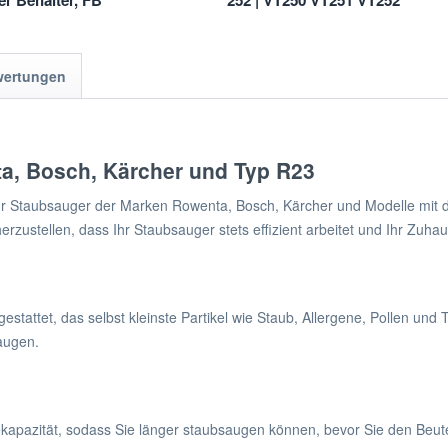
ter Behälter, FB
252 | VT250 VT251 VT252
2/35
wertungen
ta, Bosch, Kärcher und Typ R23
r Staubsauger der Marken Rowenta, Bosch, Kärcher und Modelle mit de
erzustellen, dass Ihr Staubsauger stets effizient arbeitet und Ihr Zuha
estattet, das selbst kleinste Partikel wie Staub, Allergene, Pollen und T
augen.
apazität, sodass Sie länger staubsaugen können, bevor Sie den Beute