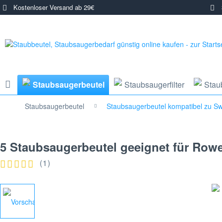
Kostenloser Versand ab 29€
3
Staubsaugerbeutel
Staubsaugerfilter
Stau
Staubsaugerbeutel
Staubsaugerbeutel kompatibel zu Swi
5 Staubsaugerbeutel geeignet für Row
(
1
)