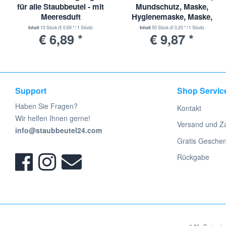
Alle genannten und aufgeführten Warenzeichen, Markennamen, Her
für alle Staubbeutel - mit
Mundschutz, Maske,
Meeresduft
Hygienemaske, Maske,
jeweiligen Hersteller und sind Eigentum ihrer Besitzer/Eigentümer
Einwegmaske, 3 Lagig
jeweiligen Herstellers. keine Werksvertretung.
Inhalt
10 Stück
(€ 0,69 * / 1 Stück)
Inhalt
50 Stück
(€ 0,20 * / 1 Stück)
€ 6,89 *
€ 9,87 *
Support
Shop Servic
Haben Sie Fragen?
Kontakt
Wir helfen Ihnen gerne!
Versand und Z
info@staubbeutel24.com
Gratis Gesche
Rückgabe