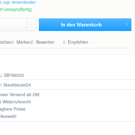
t.
zzgl. Versandkosten
t versandfertig
In den
Warenkorb
Hinzugefügt
eichen
Merken
Bewerten
Empfehlen
.:
SB786033
r:
Staubbeutel24
oser Versand ab 29€
 Widerrufsrecht
agbare Preise
 Auswahl