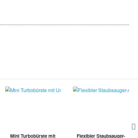
mit der Reinigung beginnen, ohne dass Staub und Schmutz
fähigen Preisen bieten wir Ihnen die besten Lösungen für Ihre
Mini Turbobürste mit
Flexibler Staubsauger-