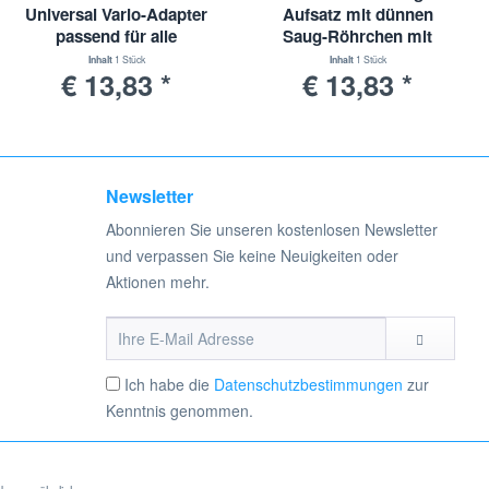
nd Bildmaterialien sind eingetragene Markenzeichen der
Universal Vario-Adapter
Aufsatz mit dünnen
passend für alle
Saug-Röhrchen mit
verwendet. Hier handelt es sich um kein Originalprodukt des
Staubsauger mit 30-
Universal-Adapter | 30-
Inhalt
1 Stück
Inhalt
1 Stück
€ 13,83 *
€ 13,83 *
38mm Durchmesser
38mm Durchmesser
Newsletter
Abonnieren Sie unseren kostenlosen Newsletter
und verpassen Sie keine Neuigkeiten oder
Aktionen mehr.
Ich habe die
Datenschutzbestimmungen
zur
Kenntnis genommen.