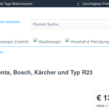
0 Tage Widerrufsrecht
Unschlagbare Prei
bsauger Zubehör
Staubsauger
Haushalt & Reinigung
rl
enta, Bosch, Kärcher und Typ R23
€ 1
Inhalt:
5 