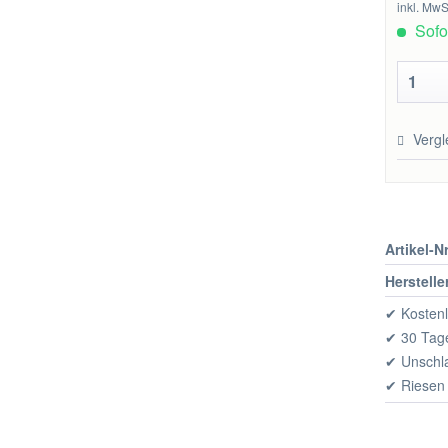
inkl. MwS
Sofor
Vergl
Artikel-Nr
Herstelle
✔ Kostenl
✔ 30 Tage
✔ Unschl
✔ Riesen