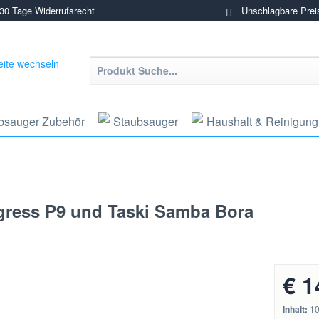
0 Tage Widerrufsrecht
Unschlagbare Prei
bsauger Zubehör
Staubsauger
Haushalt & Reinigung
ogress P9 und Taski Samba Bora
€ 1
Inhalt:
10