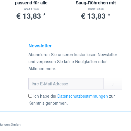
passend für alle
Saug-Röhrchen mit
Staubsauger mit 30-
Universal-Adapter | 30-
Inhalt
1 Stück
Inhalt
1 Stück
€ 13,83 *
€ 13,83 *
38mm Durchmesser
38mm Durchmesser
Newsletter
Abonnieren Sie unseren kostenlosen Newsletter
und verpassen Sie keine Neuigkeiten oder
Aktionen mehr.
Ich habe die
Datenschutzbestimmungen
zur
Kenntnis genommen.
dungen ähnlich.