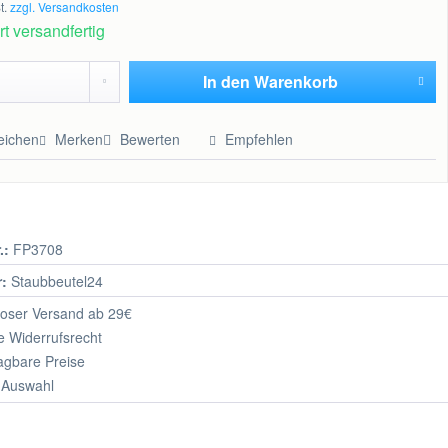
t.
zzgl. Versandkosten
t versandfertig
In den
Warenkorb
Hinzugefügt
eichen
Merken
Bewerten
Empfehlen
.:
FP3708
r:
Staubbeutel24
oser Versand ab 29€
 Widerrufsrecht
agbare Preise
 Auswahl