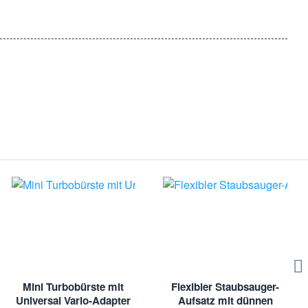
 geben Sie Ihre Lieferadresse an. Wir kümmern uns um den Rest.
en Produkte für Ihre Bedürfnisse zu finden.
 die Reinigung Ihres Hauses. Bestellen Sie noch heute auf
nd Bildmaterialien sind eingetragene Markenzeichen der
verwendet. Hier handelt es sich um kein Originalprodukt des
Mini Turbobürste mit
Flexibler Staubsauger-
Universal Vario-Adapter
Aufsatz mit dünnen