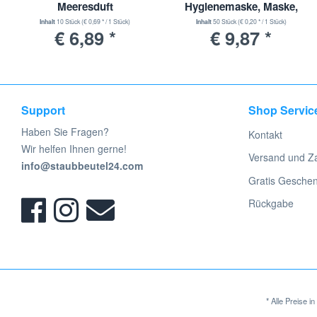
Meeresduft
Hygienemaske, Maske,
Einwegmaske, 3 Lagig
Inhalt
10 Stück
(€ 0,69 * / 1 Stück)
Inhalt
50 Stück
(€ 0,20 * / 1 Stück)
€ 6,89 *
€ 9,87 *
Support
Shop Servic
Haben Sie Fragen?
Kontakt
Wir helfen Ihnen gerne!
Versand und Z
info@staubbeutel24.com
Gratis Gesche
Rückgabe
* Alle Preise 