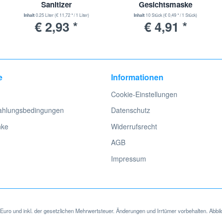
Sanitizer
Gesichtsmaske
Atemschutzmaske
Inhalt
0.25 Liter
(€ 11,72 * / 1 Liter)
Inhalt
10 Stück
(€ 0,49 * / 1 Stück)
€ 2,93 *
€ 4,91 *
e
Informationen
Cookie-Einstellungen
ahlungsbedingungen
Datenschutz
nke
Widerrufsrecht
AGB
Impressum
in Euro und inkl. der gesetzlichen Mehrwertsteuer. Änderungen und Irrtümer vorbehalten. Abbil