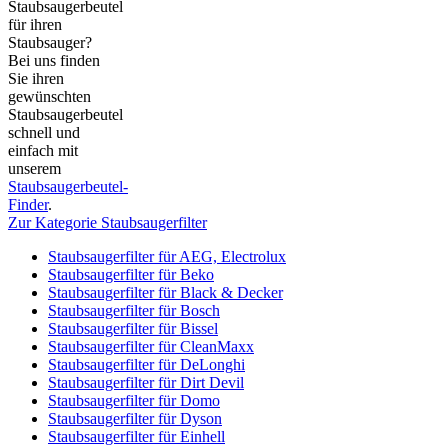
Staubsaugerbeutel
für ihren
Staubsauger?
Bei uns finden
Sie ihren
gewünschten
Staubsaugerbeutel
schnell und
einfach mit
unserem
Staubsaugerbeutel-
Finder
.
Zur Kategorie Staubsaugerfilter
Staubsaugerfilter für AEG, Electrolux
Staubsaugerfilter für Beko
Staubsaugerfilter für Black & Decker
Staubsaugerfilter für Bosch
Staubsaugerfilter für Bissel
Staubsaugerfilter für CleanMaxx
Staubsaugerfilter für DeLonghi
Staubsaugerfilter für Dirt Devil
Staubsaugerfilter für Domo
Staubsaugerfilter für Dyson
Staubsaugerfilter für Einhell