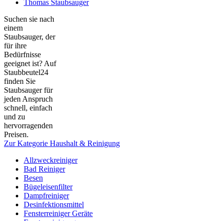
Thomas Staubsauger
Suchen sie nach
einem
Staubsauger, der
für ihre
Bedürfnisse
geeignet ist? Auf
Staubbeutel24
finden Sie
Staubsauger für
jeden Anspruch
schnell, einfach
und zu
hervorragenden
Preisen.
Zur Kategorie Haushalt & Reinigung
Allzweckreiniger
Bad Reiniger
Besen
Bügeleisenfilter
Dampfreiniger
Desinfektionsmittel
Fensterreiniger Geräte