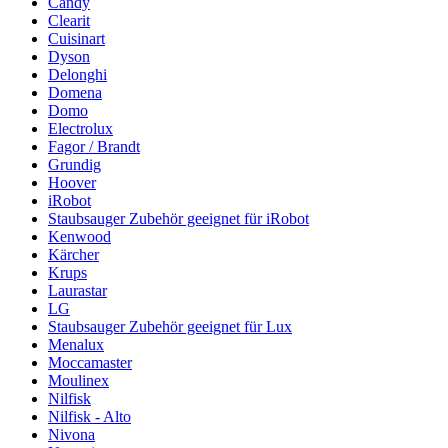
Candy
Clearit
Cuisinart
Dyson
Delonghi
Domena
Domo
Electrolux
Fagor / Brandt
Grundig
Hoover
iRobot
Staubsauger Zubehör geeignet für iRobot
Kenwood
Kärcher
Krups
Laurastar
LG
Staubsauger Zubehör geeignet für Lux
Menalux
Moccamaster
Moulinex
Nilfisk
Nilfisk - Alto
Nivona