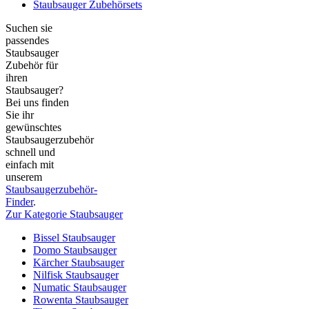
Staubsauger Zubehörsets
Suchen sie
passendes
Staubsauger
Zubehör für
ihren
Staubsauger?
Bei uns finden
Sie ihr
gewünschtes
Staubsaugerzubehör
schnell und
einfach mit
unserem
Staubsaugerzubehör-
Finder
.
Zur Kategorie Staubsauger
Bissel Staubsauger
Domo Staubsauger
Kärcher Staubsauger
Nilfisk Staubsauger
Numatic Staubsauger
Rowenta Staubsauger