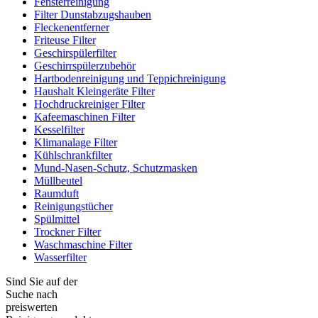
Fensterreinigung
Filter Dunstabzugshauben
Fleckenentferner
Friteuse Filter
Geschirspülerfilter
Geschirrspülerzubehör
Hartbodenreinigung und Teppichreinigung
Haushalt Kleingeräte Filter
Hochdruckreiniger Filter
Kafeemaschinen Filter
Kesselfilter
Klimanalage Filter
Kühlschrankfilter
Mund-Nasen-Schutz, Schutzmasken
Müllbeutel
Raumduft
Reinigungstücher
Spülmittel
Trockner Filter
Waschmaschine Filter
Wasserfilter
Sind Sie auf der
Suche nach
preiswerten