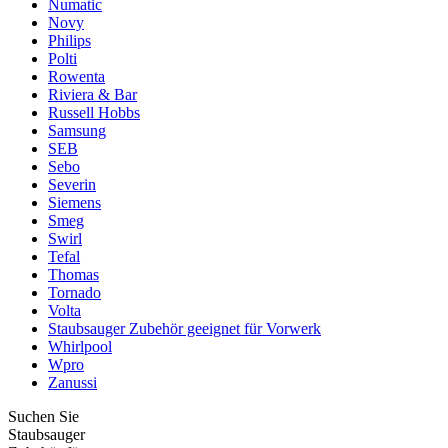
Numatic
Novy
Philips
Polti
Rowenta
Riviera & Bar
Russell Hobbs
Samsung
SEB
Sebo
Severin
Siemens
Smeg
Swirl
Tefal
Thomas
Tornado
Volta
Staubsauger Zubehör geeignet für Vorwerk
Whirlpool
Wpro
Zanussi
Suchen Sie
Staubsauger