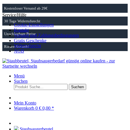
Kostenloser Versand ab 29€
Service/Hilfe
30 Tage Widerrufsrecht
Cookie-Einstellungen
Kontakt
Unschlagbare Preise
Versand und Zahlungsbedingungen
Gratis Geschenke
Widerrufsrecht
Riesen Auswahl
AGB
Menü
Suchen
Suchen
Mein Konto
Warenkorb
0
€ 0,00 *
Staubsaugerbeutel