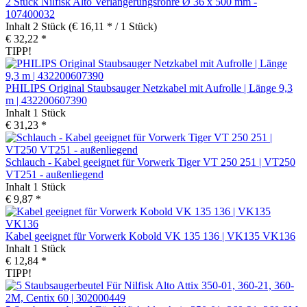
2 Stück Nilfisk Alto Verlängerungsrohre Ø 36 x 500 mm -
107400032
Inhalt
2 Stück
(€ 16,11 * / 1 Stück)
€ 32,22 *
TIPP!
PHILIPS Original Staubsauger Netzkabel mit Aufrolle | Länge 9,3
m | 432200607390
Inhalt
1 Stück
€ 31,23 *
Schlauch - Kabel geeignet für Vorwerk Tiger VT 250 251 | VT250
VT251 - außenliegend
Inhalt
1 Stück
€ 9,87 *
Kabel geeignet für Vorwerk Kobold VK 135 136 | VK135 VK136
Inhalt
1 Stück
€ 12,84 *
TIPP!