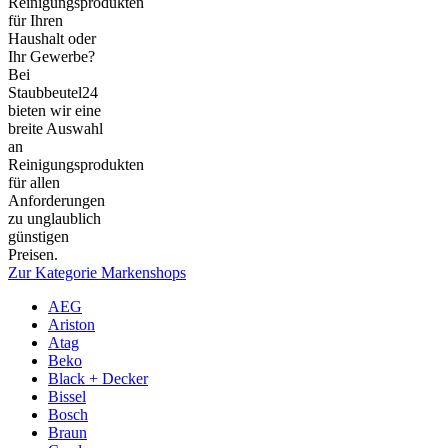
Reinigungsprodukten
für Ihren
Haushalt oder
Ihr Gewerbe?
Bei
Staubbeutel24
bieten wir eine
breite Auswahl
an
Reinigungsprodukten
für allen
Anforderungen
zu unglaublich
günstigen
Preisen.
Zur Kategorie Markenshops
AEG
Ariston
Atag
Beko
Black + Decker
Bissel
Bosch
Braun