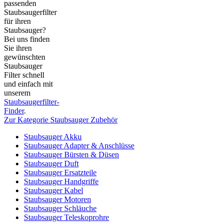
passenden
Staubsaugerfilter
für ihren
Staubsauger?
Bei uns finden
Sie ihren
gewünschten
Staubsauger
Filter schnell
und einfach mit
unserem
Staubsaugerfilter-
Finder
.
Zur Kategorie Staubsauger Zubehör
Staubsauger Akku
Staubsauger Adapter & Anschlüsse
Staubsauger Bürsten & Düsen
Staubsauger Duft
Staubsauger Ersatzteile
Staubsauger Handgriffe
Staubsauger Kabel
Staubsauger Motoren
Staubsauger Schläuche
Staubsauger Teleskoprohre