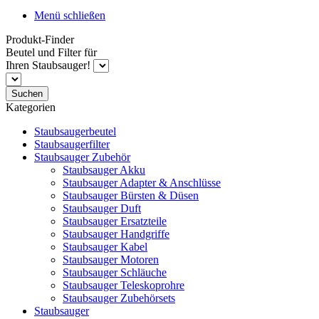
Menü schließen
Produkt-Finder
Beutel und Filter für
Ihren Staubsauger!
Suchen
Kategorien
Staubsaugerbeutel
Staubsaugerfilter
Staubsauger Zubehör
Staubsauger Akku
Staubsauger Adapter & Anschlüsse
Staubsauger Bürsten & Düsen
Staubsauger Duft
Staubsauger Ersatzteile
Staubsauger Handgriffe
Staubsauger Kabel
Staubsauger Motoren
Staubsauger Schläuche
Staubsauger Teleskoprohre
Staubsauger Zubehörsets
Staubsauger