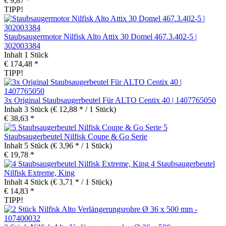
€ 9,87 *
TIPP!
Staubsaugermotor Nilfisk Alto Attix 30 Domel 467.3.402-5 |
302003384
Inhalt
1 Stück
€ 174,48 *
TIPP!
3x Original Staubsaugerbeutel Für ALTO Centix 40 | 1407765050
Inhalt
3 Stück
(€ 12,88 * / 1 Stück)
€ 38,63 *
5
Staubsaugerbeutel Nilfisk Coupe & Go Serie
Inhalt
5 Stück
(€ 3,96 * / 1 Stück)
€ 19,78 *
4 Staubsaugerbeutel
Nilfisk Extreme, King
Inhalt
4 Stück
(€ 3,71 * / 1 Stück)
€ 14,83 *
TIPP!