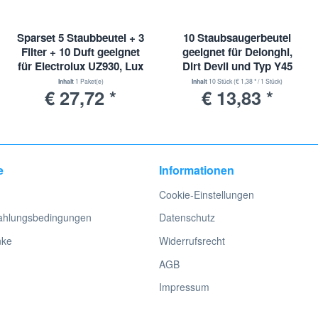
Sparset 5 Staubbeutel + 3
10 Staubsaugerbeutel
Filter + 10 Duft geeignet
geeignet für Delonghi,
für Electrolux UZ930, Lux
Dirt Devil und Typ Y45
DP9000, Nilfisk
Inhalt
1 Paket(e)
Inhalt
10 Stück
(€ 1,38 * / 1 Stück)
€ 27,72 *
€ 13,83 *
e
Informationen
Cookie-Einstellungen
ahlungsbedingungen
Datenschutz
nke
Widerrufsrecht
AGB
Impressum