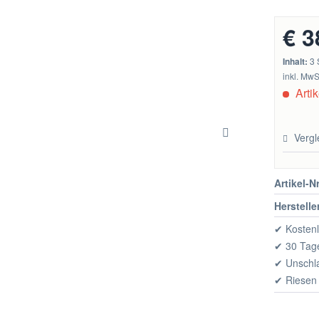
€ 3
Inhalt:
3 
inkl. MwS
Artik
Vergl
Artikel-Nr
Herstelle
✔ Kostenl
✔ 30 Tage
✔ Unschl
✔ Riesen