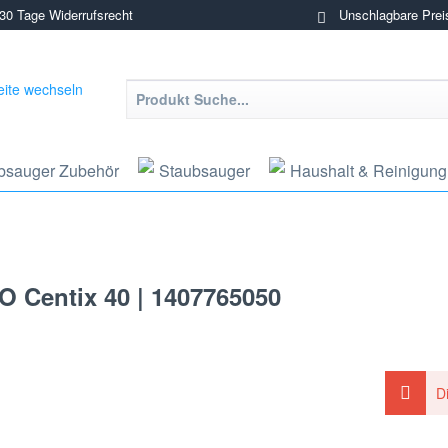
0 Tage Widerrufsrecht
Unschlagbare Prei
bsauger Zubehör
Staubsauger
Haushalt & Reinigung
O Centix 40 | 1407765050
D