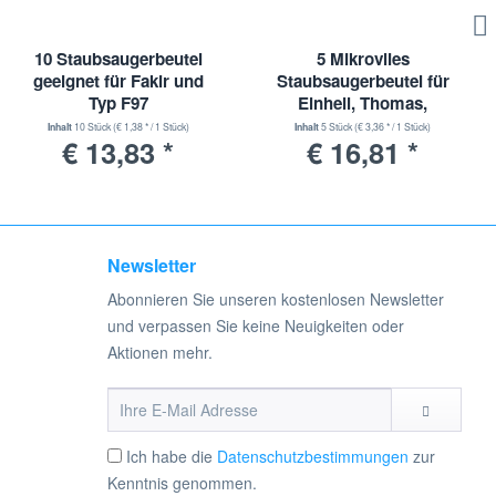
10 Staubsaugerbeutel
5 Mikrovlies
geeignet für Fakir und
Staubsaugerbeutel für
Typ F97
Einhell, Thomas,
ShopVac, Kärcher und
Inhalt
10 Stück
(€ 1,38 * / 1 Stück)
Inhalt
5 Stück
(€ 3,36 * / 1 Stück)
€ 13,83 *
€ 16,81 *
Typ UNI30 - 30 Liter
Newsletter
Abonnieren Sie unseren kostenlosen Newsletter
und verpassen Sie keine Neuigkeiten oder
Aktionen mehr.
Ich habe die
Datenschutzbestimmungen
zur
Kenntnis genommen.