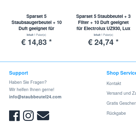
Sparset 5
Sparset 5 Staubbeutel + 3
Staubsaugerbeutel + 10
Filter + 10 Duft geeignet
Duft geeignet für
für Electrolux UZ930, Lux
Electrolux UZ930, Lux
DP9000, Nilfisk
Inhalt
1 Paket(e)
Inhalt
1 Paket(e)
€ 14,83 *
€ 24,74 *
DP9000, Nilfisk GD930
Support
Shop Servic
Haben Sie Fragen?
Kontakt
Wir helfen Ihnen gerne!
Versand und Z
info@staubbeutel24.com
Gratis Gesche
Rückgabe