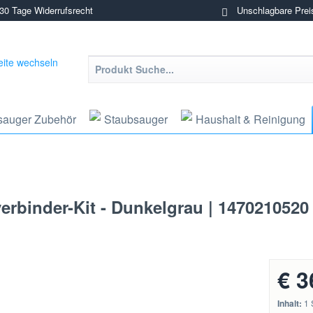
0 Tage Widerrufsrecht
Unschlagbare Prei
sauger Zubehör
Staubsauger
Haushalt & Reinigung
erbinder-Kit - Dunkelgrau | 1470210520
€ 3
Inhalt:
1 