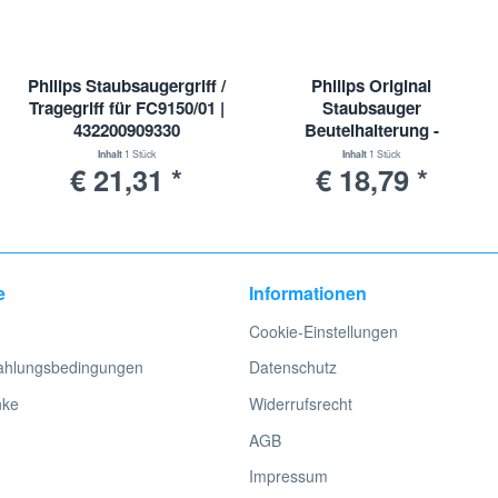
Philips Staubsaugergriff /
Philips Original
Tragegriff für FC9150/01 |
Staubsauger
432200909330
Beutelhalterung -
Staubsauger
300005429761
Inhalt
1 Stück
Inhalt
1 Stück
€ 21,31 *
€ 18,79 *
e
Informationen
Cookie-Einstellungen
ahlungsbedingungen
Datenschutz
nke
Widerrufsrecht
AGB
Impressum