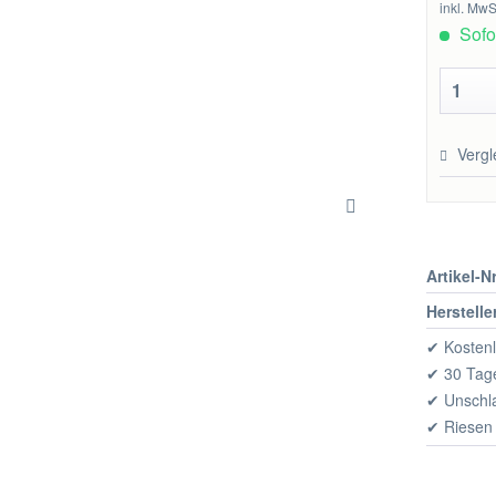
inkl. MwS
Sofor
Vergl
Artikel-Nr
Herstelle
✔ Kostenl
✔ 30 Tage
✔ Unschl
✔ Riesen