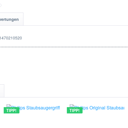
wertungen
| 1470210520
TIPP!
TIPP!