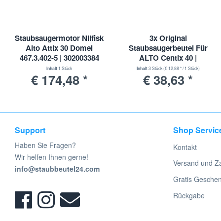
Staubsaugermotor Nilfisk
3x Original
Alto Attix 30 Domel
Staubsaugerbeutel Für
467.3.402-5 | 302003384
ALTO Centix 40 |
1407765050
Inhalt
1 Stück
Inhalt
3 Stück
(€ 12,88 * / 1 Stück)
€ 174,48 *
€ 38,63 *
Support
Shop Servic
Haben Sie Fragen?
Kontakt
Wir helfen Ihnen gerne!
Versand und Z
info@staubbeutel24.com
Gratis Gesche
Rückgabe