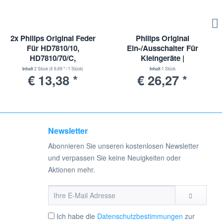
2x Philips Original Feder
Philips Original
Für HD7810/10,
Ein-/Ausschalter Für
HD7810/70/C,
Kleingeräte |
HD7810/60/C, HD7810/70 |
432200650580
Inhalt
2 Stück
(€ 6,69 * / 1 Stück)
Inhalt
1 Stück
€ 13,38 *
€ 26,27 *
422224006812
Newsletter
Abonnieren Sie unseren kostenlosen Newsletter
und verpassen Sie keine Neuigkeiten oder
Aktionen mehr.
Ich habe die
Datenschutzbestimmungen
zur