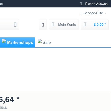
se
Riesen Auswahl
Service/Hilfe
Mein Konto
€ 0,00 *
Markenshops
Sale
6,64 *
Stück