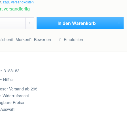
t.
zzgl. Versandkosten
t versandfertig
In den
Warenkorb
Hinzugefügt
eichen
Merken
Bewerten
Empfehlen
.:
3188183
r:
Nilfisk
oser Versand ab 29€
 Widerrufsrecht
agbare Preise
 Auswahl