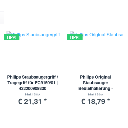
TIPP!
TIPP!
Philips Staubsaugergriff /
Philips Original
Tragegriff für FC9150/01 |
Staubsauger
432200909330
Beutelhalterung -
Staubsauger
300005429761
Inhalt
1 Stück
Inhalt
1 Stück
€ 21,31 *
€ 18,79 *