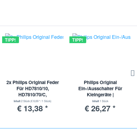
TIPP!
TIPP!
2x Philips Original Feder
Philips Original
Für HD7810/10,
Ein-/Ausschalter Für
HD7810/70/C,
Kleingeräte |
HD7810/60/C, HD7810/70 |
432200650580
Inhalt
2 Stück
(€ 6,69 * / 1 Stück)
Inhalt
1 Stück
€ 13,38 *
€ 26,27 *
422224006812