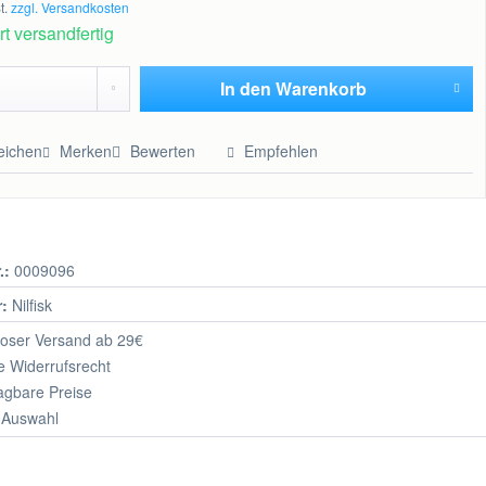
t.
zzgl. Versandkosten
t versandfertig
In den
Warenkorb
Hinzugefügt
eichen
Merken
Bewerten
Empfehlen
.:
0009096
r:
Nilfisk
oser Versand ab 29€
 Widerrufsrecht
agbare Preise
 Auswahl