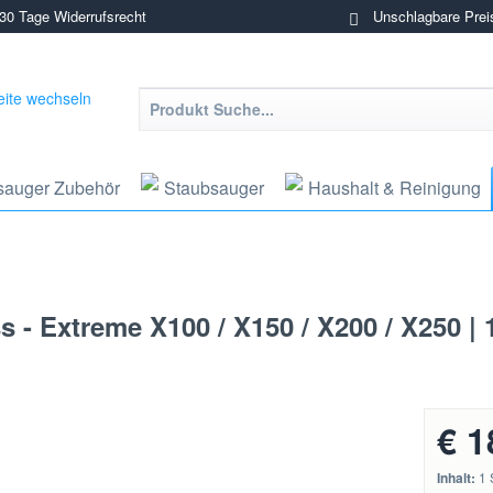
0 Tage Widerrufsrecht
Unschlagbare Prei
sauger Zubehör
Staubsauger
Haushalt & Reinigung
s - Extreme X100 / X150 / X200 / X250 |
€ 1
Inhalt:
1 