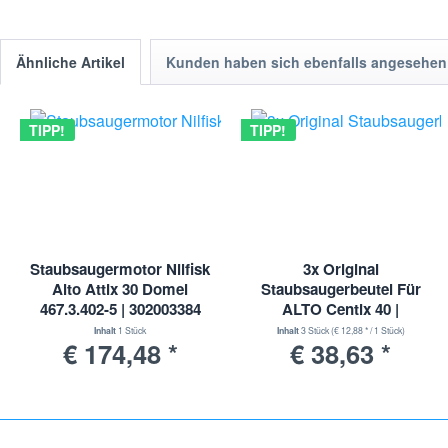
Ähnliche Artikel
Kunden haben sich ebenfalls angesehen
TIPP!
TIPP!
Staubsaugermotor Nilfisk
3x Original
Alto Attix 30 Domel
Staubsaugerbeutel Für
467.3.402-5 | 302003384
ALTO Centix 40 |
1407765050
Inhalt
1 Stück
Inhalt
3 Stück
(€ 12,88 * / 1 Stück)
€ 174,48 *
€ 38,63 *