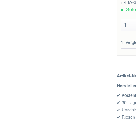
inkl. MwS
Sofor
Vergl
Artikel-Nr
Herstelle
✔ Kostenl
✔ 30 Tage
✔ Unschl
✔ Riesen