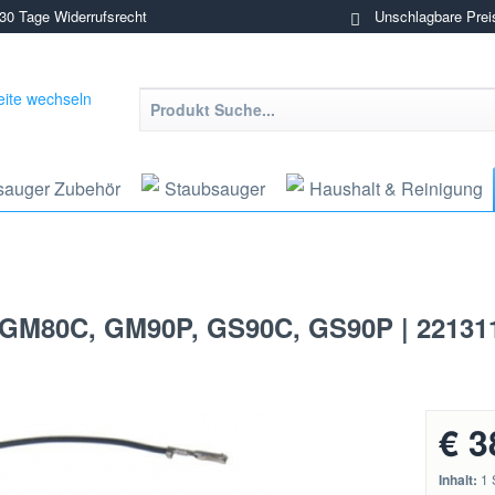
0 Tage Widerrufsrecht
Unschlagbare Prei
sauger Zubehör
Staubsauger
Haushalt & Reinigung
 - GM80C, GM90P, GS90C, GS90P | 22131
€ 3
Inhalt:
1 