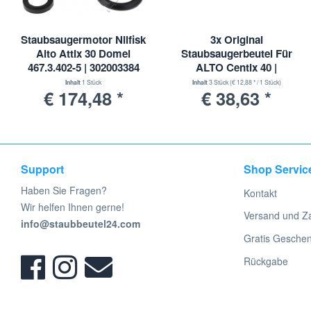
Staubsaugermotor Nilfisk
3x Original
Alto Attix 30 Domel
Staubsaugerbeutel Für
467.3.402-5 | 302003384
ALTO Centix 40 |
1407765050
Inhalt
1 Stück
Inhalt
3 Stück
(€ 12,88 * / 1 Stück)
€ 174,48 *
€ 38,63 *
Support
Shop Servic
Haben Sie Fragen?
Kontakt
Wir helfen Ihnen gerne!
Versand und Z
info@staubbeutel24.com
Gratis Gesche
Rückgabe