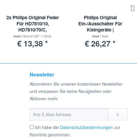
2x Philips Original Feder
Philips Original
Für HD7810/10,
Ein-/Ausschalter Für
HD7810/70/C,
Kleingeräte |
HD7810/60/C, HD7810/70 |
432200650580
Inhalt
2 Stück
(€ 6,69 * / 1 Stück)
Inhalt
1 Stück
€ 13,38 *
€ 26,27 *
422224006812
Newsletter
Abonnieren Sie unseren kostenlosen Newsletter
und verpassen Sie keine Neuigkeiten oder
Aktionen mehr.
Ich habe die
Datenschutzbestimmungen
zur
Kenntnis genommen.