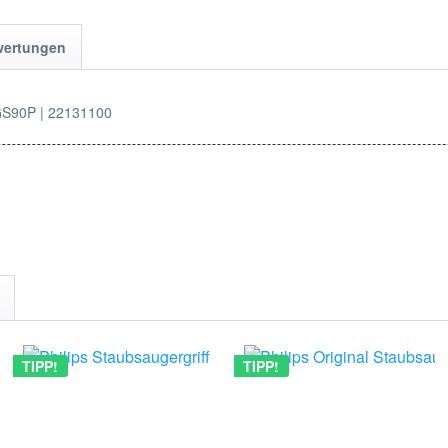
wertungen
 GS90P | 22131100
TIPP!
TIPP!