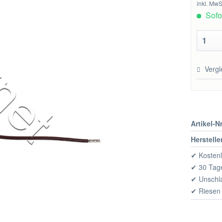
inkl. MwS
Sofor
Vergl
Artikel-Nr
Herstelle
✔ Kostenl
✔ 30 Tage
✔ Unschl
✔ Riesen