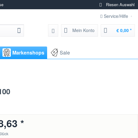
se
Riesen Auswahl
Service/Hilfe
Mein Konto
€ 0,00 *
Markenshops
Sale
100
8,63 *
Stück