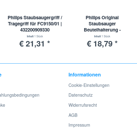
Philips Staubsaugergriff /
Philips Original
Tragegriff für FC9150/01 |
Staubsauger
432200909330
Beutelhalterung -
Staubsauger
300005429761
Inhalt
1 Stück
Inhalt
1 Stück
€ 21,31 *
€ 18,79 *
e
Informationen
Cookie-Einstellungen
ahlungsbedingungen
Datenschutz
nke
Widerrufsrecht
AGB
Impressum