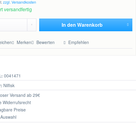
t.
zzgl. Versandkosten
t versandfertig
In den
Warenkorb
Hinzugefügt
eichen
Merken
Bewerten
Empfehlen
.:
0041471
r:
Nilfisk
oser Versand ab 29€
 Widerrufsrecht
agbare Preise
 Auswahl