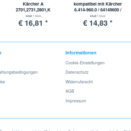
Kärcher A
kompatibel mit Kärcher
2701,2731,2801,K
6.414-960.0 / 64149600 /
2501,2601,2701,2801,
WD 4.200 - WD 5.999/
Inhalt
1 Stück
Inhalt
1 Stück
€ 16,81 *
€ 14,83 *
3001, SE 2.001, 5.100,
WD4
6.100
e
Informationen
Cookie-Einstellungen
ahlungsbedingungen
Datenschutz
nke
Widerrufsrecht
AGB
Impressum