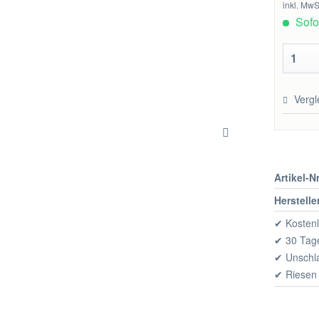
inkl. MwS
Sofor
Vergl
Artikel-Nr
Herstelle
✔ Kostenl
✔ 30 Tage
✔ Unschl
✔ Riesen