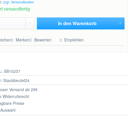
t.
zzgl. Versandkosten
t versandfertig
In den
Warenkorb
Hinzugefügt
eichen
Merken
Bewerten
Empfehlen
.:
SB10237
r:
Staubbeutel24
oser Versand ab 29€
 Widerrufsrecht
agbare Preise
 Auswahl