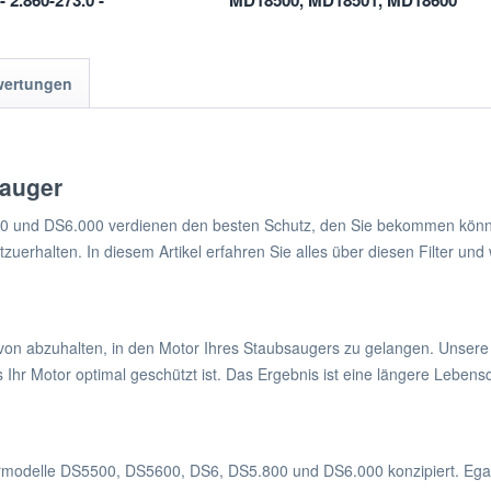
- 2.860-273.0 -
MD18500, MD18501, MD18600
02730
Saugroboter
wertungen
sauger
und DS6.000 verdienen den besten Schutz, den Sie bekommen können. 
uerhalten. In diesem Artikel erfahren Sie alles über diesen Filter und
n abzuhalten, in den Motor Ihres Staubsaugers zu gelangen. Unsere Filt
s Ihr Motor optimal geschützt ist. Das Ergebnis ist eine längere Leben
germodelle DS5500, DS5600, DS6, DS5.800 und DS6.000 konzipiert. Egal,