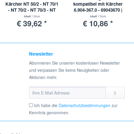
Kärcher NT 50/2 - NT 70/1
kompatibel mit Kärcher
- NT 70/2 - NT 70/3 - NT
6.904-367.0 - 69043670 |
90/2
NT25/1 Ap - NT45/1 Tact,
Inhalt
1 Stück
Inhalt
1 Stück
€ 39,62 *
€ 10,86 *
Te, Ec,
Newsletter
Abonnieren Sie unseren kostenlosen Newsletter
und verpassen Sie keine Neuigkeiten oder
Aktionen mehr.
Ich habe die
Datenschutzbestimmungen
zur
Kenntnis genommen.