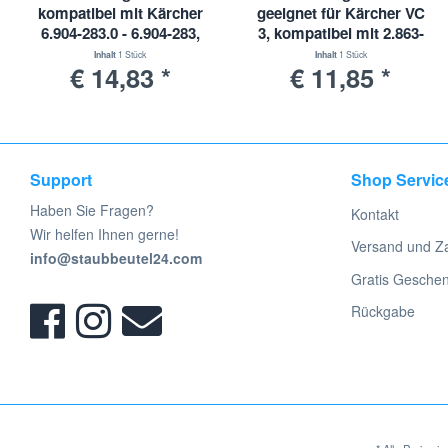
kompatibel mit Kärcher
geeignet für Kärcher VC
6.904-283.0 - 6.904-283,
3, kompatibel mit 2.863-
NT65/2 Ap, NT72/2 Eco
238.0 | HEPA-
Inhalt
1 Stück
Inhalt
1 Stück
€ 14,83 *
€ 11,85 *
Tc, NT75/2
Hygienefilter
Support
Shop Servic
Haben Sie Fragen?
Kontakt
Wir helfen Ihnen gerne!
Versand und Z
info@staubbeutel24.com
Gratis Gesche
Rückgabe