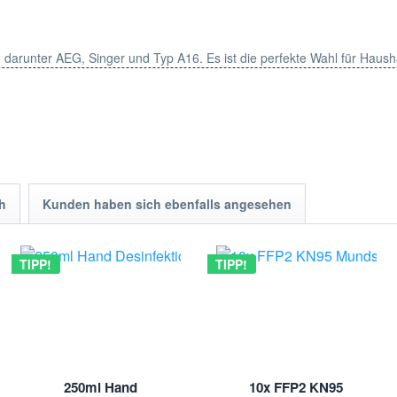
, darunter AEG, Singer und Typ A16. Es ist die perfekte Wahl für Haus
 vereinfachen und zu verbessern. Bestellen Sie jetzt unser Set aus 5 
h
Kunden haben sich ebenfalls angesehen
aubsaugerzubehör und Zubehör. Unsere Produkte werden sorgfältig ausg
damit Sie die besten Produkte für Ihre Bedürfnisse finden können.
TIPP!
TIPP!
stellernamen, Herstellerlisten, Typenlisten, Produktbezeichnungen u
. Diese wurden nur zur Identifizierung und Beschreibung der Produkte 
250ml Hand
10x FFP2 KN95