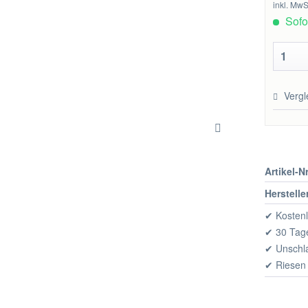
inkl. MwS
Sofor
Vergl
Artikel-Nr
Herstelle
✔ Kostenl
✔ 30 Tage
✔ Unschl
✔ Riesen