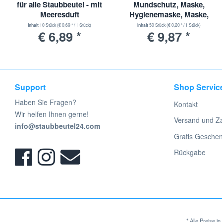
für alle Staubbeutel - mit
Mundschutz, Maske,
Meeresduft
Hygienemaske, Maske,
Einwegmaske, 3 Lagig
Inhalt
10 Stück
(€ 0,69 * / 1 Stück)
Inhalt
50 Stück
(€ 0,20 * / 1 Stück)
€ 6,89 *
€ 9,87 *
Support
Shop Servic
Haben Sie Fragen?
Kontakt
Wir helfen Ihnen gerne!
Versand und Z
info@staubbeutel24.com
Gratis Gesche
Rückgabe
* Alle Preise 