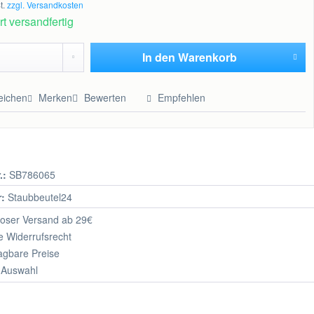
t.
zzgl. Versandkosten
t versandfertig
In den
Warenkorb
Hinzugefügt
eichen
Merken
Bewerten
Empfehlen
.:
SB786065
r:
Staubbeutel24
oser Versand ab 29€
 Widerrufsrecht
agbare Preise
 Auswahl