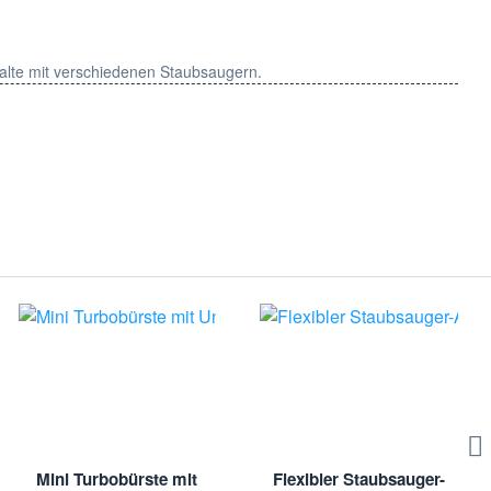
halte mit verschiedenen Staubsaugern.
Staubsaugerbeuteln, geeignet für AEG, Singer und Typ A16, und
ewählt und getestet, um höchsten Qualitätsstandards zu
nd Bildmaterialien sind eingetragene Markenzeichen der
verwendet. Hier handelt es sich um kein Originalprodukt des
Mini Turbobürste mit
Flexibler Staubsauger-