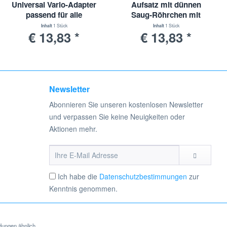
Universal Vario-Adapter
Aufsatz mit dünnen
passend für alle
Saug-Röhrchen mit
Staubsauger mit 30-
Universal-Adapter | 30-
Inhalt
1 Stück
Inhalt
1 Stück
€ 13,83 *
€ 13,83 *
38mm Durchmesser
38mm Durchmesser
Newsletter
Abonnieren Sie unseren kostenlosen Newsletter
und verpassen Sie keine Neuigkeiten oder
Aktionen mehr.
Ich habe die
Datenschutzbestimmungen
zur
Kenntnis genommen.
dungen ähnlich.