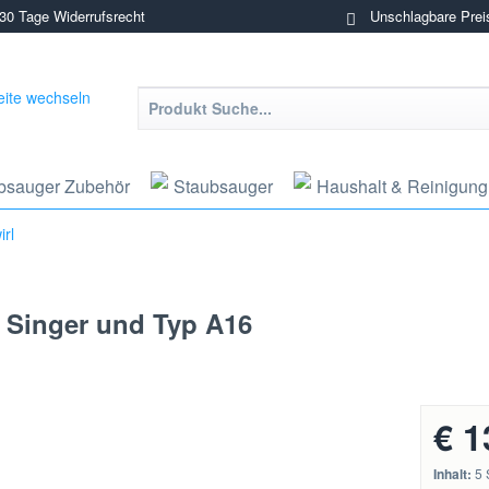
0 Tage Widerrufsrecht
Unschlagbare Prei
bsauger Zubehör
Staubsauger
Haushalt & Reinigung
rl
, Singer und Typ A16
€ 1
Inhalt:
5 