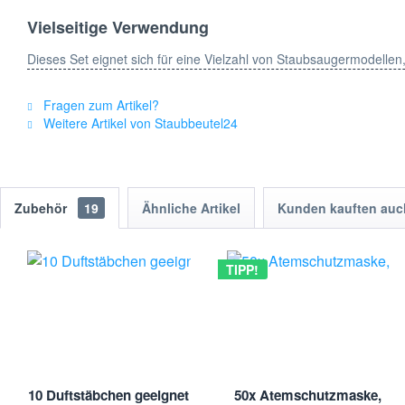
Vielseitige Verwendung
Dieses Set eignet sich für eine Vielzahl von Staubsaugermodellen
Bestellen Sie noch heute!
Fragen zum Artikel?
Weitere Artikel von Staubbeutel24
Verpassen Sie nicht die Gelegenheit, Ihre Reinigungsaufgaben zu
erleben Sie den Unterschied selbst.
Warum Staubbeutel24?
Zubehör
19
Ähnliche Artikel
Kunden kauften auc
Staubbeutel24 ist Ihr zuverlässiger Partner für hochwertiges St
entsprechen. Wir bieten günstige Preise und eine breite Auswahl, 
TIPP!
Alle genannten und aufgeführten Warenzeichen, Markennamen, Her
jeweiligen Hersteller und sind Eigentum ihrer Besitzer/Eigentümer
jeweiligen Herstellers. keine Werksvertretung.
10 Duftstäbchen geeignet
50x Atemschutzmaske,