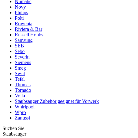
Numatic
Novy
Philips
Polti
Rowenta
Riviera & Bar
Russell Hobbs
Samsung
SEB
Sebo
Severin
Siemens
Smeg
Swirl
Tefal
Thomas
Tornado
Volta
Staubsauger Zubehör geeignet für Vorwerk
Whirlpool
Wpro
Zanussi
Suchen Sie
Staubsauger