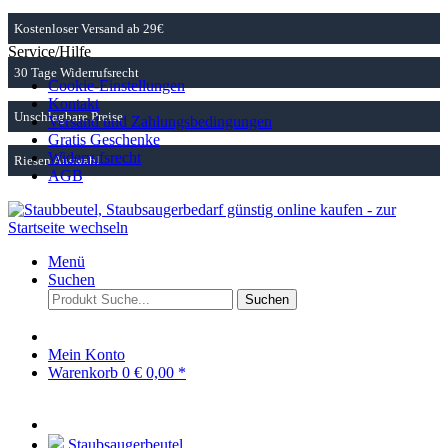
Kostenloser Versand ab 29€
Service/Hilfe
30 Tage Widerrufsrecht
Cookie-Einstellungen
Kontakt
Unschlagbare Preise
Versand und Zahlungsbedingungen
Gratis Geschenke
Widerrufsrecht
Riesen Auswahl
AGB
Menü
Suchen
Suchen
Mein Konto
Warenkorb
0
€ 0,00 *
Staubsaugerbeutel