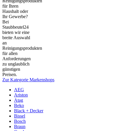
Reinigungsprodukten
für Ihren
Haushalt oder
Ihr Gewerbe?
Bei
Staubbeutel24
bieten wir eine
breite Auswahl
an
Reinigungsprodukten
für allen
Anforderungen
zu unglaublich
günstigen
Preisen.
Zur Kategorie Markenshops
AEG
Ariston
Atag
Beko
Black + Decker
Bissel
Bosch
Braun