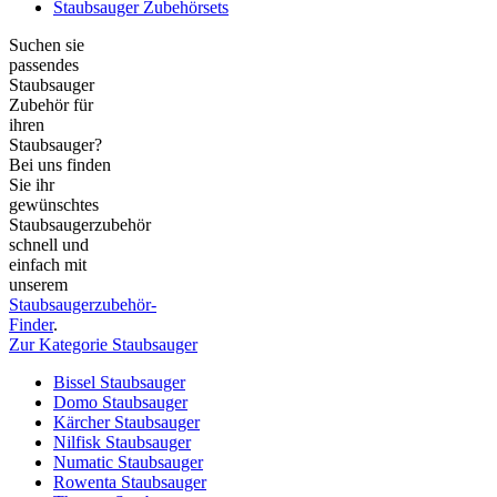
Staubsauger Zubehörsets
Suchen sie
passendes
Staubsauger
Zubehör für
ihren
Staubsauger?
Bei uns finden
Sie ihr
gewünschtes
Staubsaugerzubehör
schnell und
einfach mit
unserem
Staubsaugerzubehör-
Finder
.
Zur Kategorie Staubsauger
Bissel Staubsauger
Domo Staubsauger
Kärcher Staubsauger
Nilfisk Staubsauger
Numatic Staubsauger
Rowenta Staubsauger