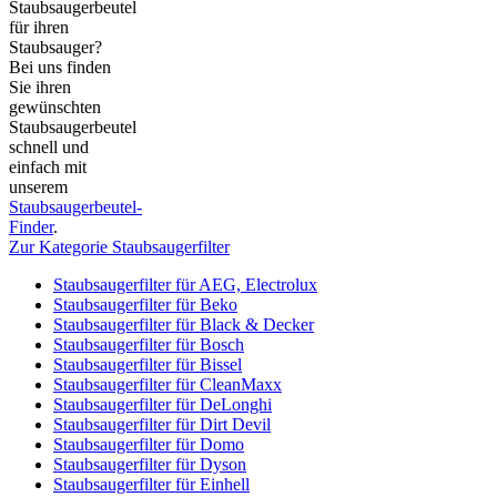
Staubsaugerbeutel
für ihren
Staubsauger?
Bei uns finden
Sie ihren
gewünschten
Staubsaugerbeutel
schnell und
einfach mit
unserem
Staubsaugerbeutel-
Finder
.
Zur Kategorie Staubsaugerfilter
Staubsaugerfilter für AEG, Electrolux
Staubsaugerfilter für Beko
Staubsaugerfilter für Black & Decker
Staubsaugerfilter für Bosch
Staubsaugerfilter für Bissel
Staubsaugerfilter für CleanMaxx
Staubsaugerfilter für DeLonghi
Staubsaugerfilter für Dirt Devil
Staubsaugerfilter für Domo
Staubsaugerfilter für Dyson
Staubsaugerfilter für Einhell