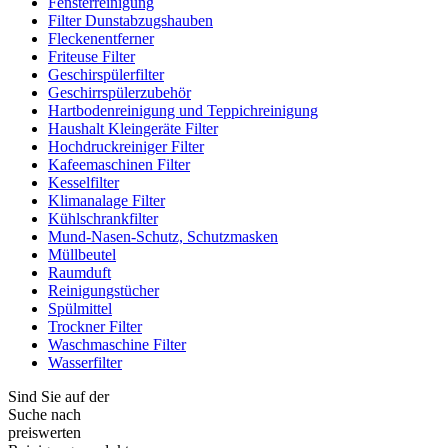
Fensterreinigung
Filter Dunstabzugshauben
Fleckenentferner
Friteuse Filter
Geschirspülerfilter
Geschirrspülerzubehör
Hartbodenreinigung und Teppichreinigung
Haushalt Kleingeräte Filter
Hochdruckreiniger Filter
Kafeemaschinen Filter
Kesselfilter
Klimanalage Filter
Kühlschrankfilter
Mund-Nasen-Schutz, Schutzmasken
Müllbeutel
Raumduft
Reinigungstücher
Spülmittel
Trockner Filter
Waschmaschine Filter
Wasserfilter
Sind Sie auf der
Suche nach
preiswerten