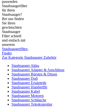
passenden
Staubsaugerfilter
für ihren
Staubsauger?
Bei uns finden
Sie ihren
gewünschten
Staubsauger
Filter schnell
und einfach mit
unserem
Staubsaugerfilter-
Finder
.
Zur Kategorie Staubsauger Zubehör
Staubsauger Akku
Staubsauger Adapter & Anschlüsse
Staubsauger Bürsten & Düsen
Staubsauger Duft
Staubsauger Ersatzteile
Staubsauger Handgriffe
Staubsauger Kabel
Staubsauger Motoren
Staubsauger Schläuche
Staubsauger Teleskoprohre