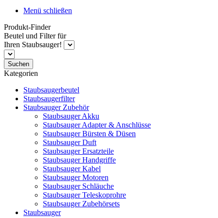
Menü schließen
Produkt-Finder
Beutel und Filter für
Ihren Staubsauger!
Suchen
Kategorien
Staubsaugerbeutel
Staubsaugerfilter
Staubsauger Zubehör
Staubsauger Akku
Staubsauger Adapter & Anschlüsse
Staubsauger Bürsten & Düsen
Staubsauger Duft
Staubsauger Ersatzteile
Staubsauger Handgriffe
Staubsauger Kabel
Staubsauger Motoren
Staubsauger Schläuche
Staubsauger Teleskoprohre
Staubsauger Zubehörsets
Staubsauger