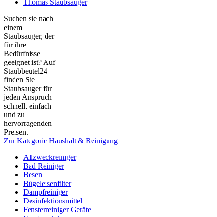
Thomas Staubsauger
Suchen sie nach
einem
Staubsauger, der
für ihre
Bedürfnisse
geeignet ist? Auf
Staubbeutel24
finden Sie
Staubsauger für
jeden Anspruch
schnell, einfach
und zu
hervorragenden
Preisen.
Zur Kategorie Haushalt & Reinigung
Allzweckreiniger
Bad Reiniger
Besen
Bügeleisenfilter
Dampfreiniger
Desinfektionsmittel
Fensterreiniger Geräte