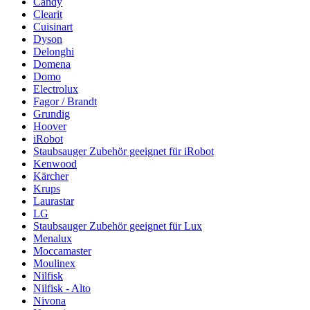
Candy
Clearit
Cuisinart
Dyson
Delonghi
Domena
Domo
Electrolux
Fagor / Brandt
Grundig
Hoover
iRobot
Staubsauger Zubehör geeignet für iRobot
Kenwood
Kärcher
Krups
Laurastar
LG
Staubsauger Zubehör geeignet für Lux
Menalux
Moccamaster
Moulinex
Nilfisk
Nilfisk - Alto
Nivona