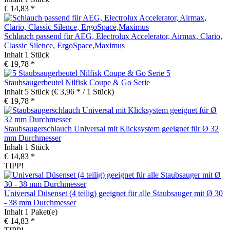
€ 14,83 *
Schlauch passend für AEG, Electrolux Accelerator, Airmax, Clario,
Classic Silence, ErgoSpace,Maximus
Inhalt
1 Stück
€ 19,78 *
5
Staubsaugerbeutel Nilfisk Coupe & Go Serie
Inhalt
5 Stück
(€ 3,96 * / 1 Stück)
€ 19,78 *
Staubsaugerschlauch Universal mit Klicksystem geeignet für Ø 32
mm Durchmesser
Inhalt
1 Stück
€ 14,83 *
TIPP!
Universal Düsenset (4 teilig) geeignet für alle Staubsauger mit Ø 30
- 38 mm Durchmesser
Inhalt
1 Paket(e)
€ 14,83 *