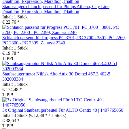
Staubsaugerschlauch passend für Philips Athena, City Line,
Duathlon, Expression, Marathon,Triathlon
Inhalt
1 Stück
€ 22,76 *
Schlauch passend für Progress PC 3701, PC 3700 - 3801, PC 2260,
PC 2300 - PC 2399, Zanussi 2240
Inhalt
1 Stück
€ 19,78 *
TIPP!
Staubsaugermotor Nilfisk Alto Attix 30 Domel 467.3.402-5 |
302003384
Inhalt
1 Stück
€ 174,48 *
TIPP!
3x Original Staubsaugerbeutel Für ALTO Centix 40 | 1407765050
Inhalt
3 Stück
(€ 12,88 * / 1 Stück)
€ 38,63 *
TIPP!