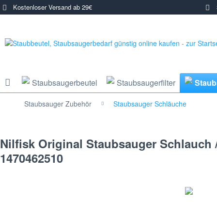
Kostenloser Versand ab 29€
3
Staubsaugerbeutel
Staubsaugerfilter
Staub
Staubsauger Zubehör
Staubsauger Schläuche
Nilfisk Original Staubsauger Schlauch /
1470462510