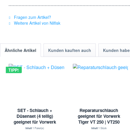
Fragen zum Artikel?
Weitere Artikel von Nilfisk
Ähnliche Artikel
Kunden kauften auch
Kunden haben
TIPP!
SET - Schlauch +
Reparaturschlauch
Düsenset (4 teilig)
geeignet für Vorwerk
geeignet für Vorwerk
Tiger VT 250 | VT250
Kobold mit
Inhalt
1 Paket(e)
Inhalt
1 Stück