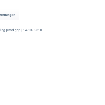
wertungen
ding pistol grip | 1470462510