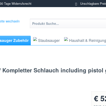
0 Tage Widerrufsrecht
Unschlagbare Prei
sauger Zubehör
Staubsauger
Haushalt & Reinigun
 Kompletter Schlauch including pistol g
€ 5