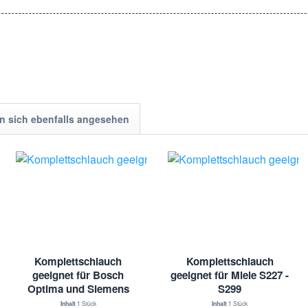
 sich ebenfalls angesehen
Komplettschlauch
Komplettschlauch
geeignet für Bosch
geeignet für Miele S227 -
Optima und Siemens
S299
Serie VS 5 / VS 9
Inhalt
1 Stück
Inhalt
1 Stück