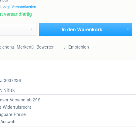
Stück
t.
zzgl. Versandkosten
t versandfertig
In den
Warenkorb
Hinzugefügt
eichen
Merken
Bewerten
Empfehlen
.:
3037236
r:
Nilfisk
oser Versand ab 29€
 Widerrufsrecht
agbare Preise
 Auswahl