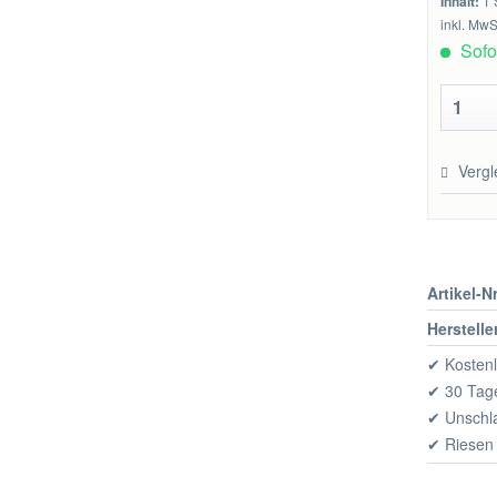
Inhalt:
1 
inkl. MwS
Sofor
Vergl
Artikel-Nr
Herstelle
✔ Kostenl
✔ 30 Tage
✔ Unschl
✔ Riesen