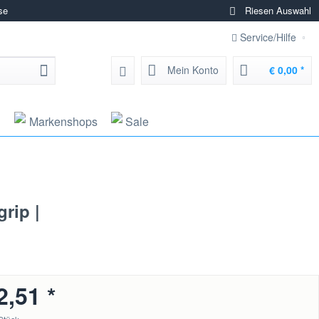
se
Riesen Auswahl
Service/Hilfe
Mein Konto
€ 0,00 *
g
Markenshops
Sale
rip |
2,51 *