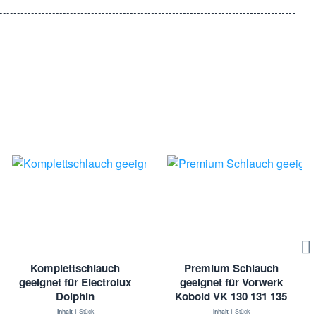
Komplettschlauch
Premium Schlauch
geeignet für Electrolux
geeignet für Vorwerk
Dolphin
Kobold VK 130 131 135
136 140 150 200
Inhalt
1 Stück
Inhalt
1 Stück