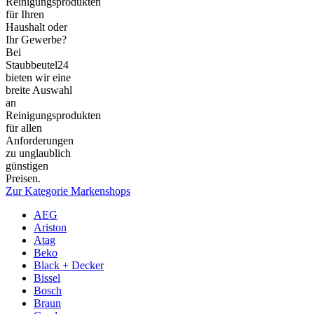
Reinigungsprodukten
für Ihren
Haushalt oder
Ihr Gewerbe?
Bei
Staubbeutel24
bieten wir eine
breite Auswahl
an
Reinigungsprodukten
für allen
Anforderungen
zu unglaublich
günstigen
Preisen.
Zur Kategorie Markenshops
AEG
Ariston
Atag
Beko
Black + Decker
Bissel
Bosch
Braun