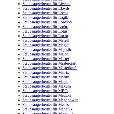
Staubsaugerbeutel für Liventa
Staubsaugerbeutel für Lloyds
Staubsaugerbeutel für Locus
Staubsaugerbeutel für Logik
Staubsaugerbeutel für Lordson
Staubsaugerbeutel für Lorito
Staubsaugerbeutel für Lotus
Staubsaugerbeutel für Luxor
Staubsaugerbeutel für Mafell
Staubsaugerbeutel für Magic
Staubsaugerbeutel für Majestic
Staubsaugerbeutel für Major
Staubsaugerbeutel für Master
Staubsaugerbeutel für Mastercraft
Staubsaugerbeutel für Masterkraft
Staubsaugerbeutel für Matrix
Staubsaugerbeutel für Matsui
Staubsaugerbeutel für Mauk
Staubsaugerbeutel für Maxum
Staubsaugerbeutel für MBO
Staubsaugerbeutel für Medion
Staubsaugerbeutel für Megapower
Staubsaugerbeutel für Melissa
Staubsaugerbeutel für Menalux
Staubsaugerbeutel für Mercedes