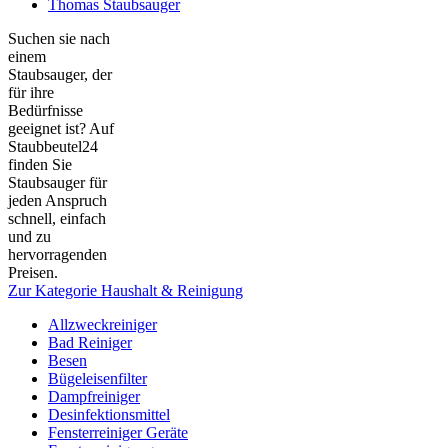
Thomas Staubsauger
Suchen sie nach
einem
Staubsauger, der
für ihre
Bedürfnisse
geeignet ist? Auf
Staubbeutel24
finden Sie
Staubsauger für
jeden Anspruch
schnell, einfach
und zu
hervorragenden
Preisen.
Zur Kategorie Haushalt & Reinigung
Allzweckreiniger
Bad Reiniger
Besen
Bügeleisenfilter
Dampfreiniger
Desinfektionsmittel
Fensterreiniger Geräte