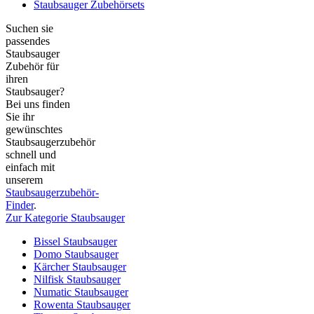
Staubsauger Zubehörsets
Suchen sie
passendes
Staubsauger
Zubehör für
ihren
Staubsauger?
Bei uns finden
Sie ihr
gewünschtes
Staubsaugerzubehör
schnell und
einfach mit
unserem
Staubsaugerzubehör-
Finder
.
Zur Kategorie Staubsauger
Bissel Staubsauger
Domo Staubsauger
Kärcher Staubsauger
Nilfisk Staubsauger
Numatic Staubsauger
Rowenta Staubsauger