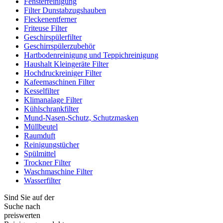
Fensterreinigung
Filter Dunstabzugshauben
Fleckenentferner
Friteuse Filter
Geschirspülerfilter
Geschirrspülerzubehör
Hartbodenreinigung und Teppichreinigung
Haushalt Kleingeräte Filter
Hochdruckreiniger Filter
Kafeemaschinen Filter
Kesselfilter
Klimanalage Filter
Kühlschrankfilter
Mund-Nasen-Schutz, Schutzmasken
Müllbeutel
Raumduft
Reinigungstücher
Spülmittel
Trockner Filter
Waschmaschine Filter
Wasserfilter
Sind Sie auf der
Suche nach
preiswerten