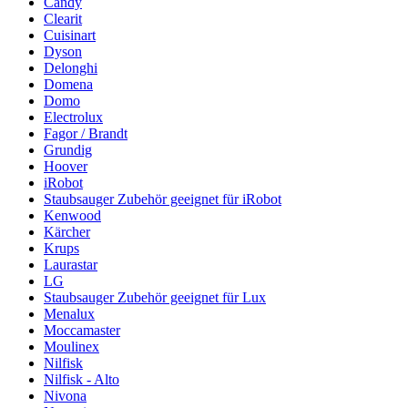
Candy
Clearit
Cuisinart
Dyson
Delonghi
Domena
Domo
Electrolux
Fagor / Brandt
Grundig
Hoover
iRobot
Staubsauger Zubehör geeignet für iRobot
Kenwood
Kärcher
Krups
Laurastar
LG
Staubsauger Zubehör geeignet für Lux
Menalux
Moccamaster
Moulinex
Nilfisk
Nilfisk - Alto
Nivona