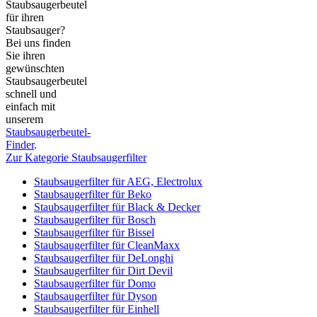
Staubsaugerbeutel
für ihren
Staubsauger?
Bei uns finden
Sie ihren
gewünschten
Staubsaugerbeutel
schnell und
einfach mit
unserem
Staubsaugerbeutel-
Finder
.
Zur Kategorie Staubsaugerfilter
Staubsaugerfilter für AEG, Electrolux
Staubsaugerfilter für Beko
Staubsaugerfilter für Black & Decker
Staubsaugerfilter für Bosch
Staubsaugerfilter für Bissel
Staubsaugerfilter für CleanMaxx
Staubsaugerfilter für DeLonghi
Staubsaugerfilter für Dirt Devil
Staubsaugerfilter für Domo
Staubsaugerfilter für Dyson
Staubsaugerfilter für Einhell