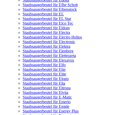
Staubsaugerbeutel für Edeka
Staubsaugerbeutel für Efbe Schott
Staubsaugerbeutel für Eibenstock
Staubsaugerbeutel für EL
Staubsaugerbeutel für EL Star
Staubsaugerbeutel für Elco Tec
Staubsaugerbeutel für Eldom
Staubsaugerbeutel für Electra
Staubsaugerbeutel für Electro Helios
Staubsaugerbeutel für Electronic
Staubsaugerbeutel für Elektra
Staubsaugerbeutel für Elenberg
Staubsaugerbeutel für Elettrozeta
Staubsaugerbeutel für Elexavox
Staubsaugerbeutel für Elfo
Staubsaugerbeutel für Elin
Staubsaugerbeutel für Elite
Staubsaugerbeutel für Elram
Staubsaugerbeutel für Elta
Staubsaugerbeutel für Eltropa
Staubsaugerbeutel für Elvita
Staubsaugerbeutel für E-Matic
Staubsaugerbeutel für Emerio
Staubsaugerbeutel für Emide
Staubsaugerbeutel für Energy Plus