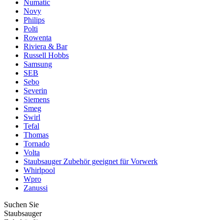
Numatic
Novy
Philips
Polti
Rowenta
Riviera & Bar
Russell Hobbs
Samsung
SEB
Sebo
Severin
Siemens
Smeg
Swirl
Tefal
Thomas
Tornado
Volta
Staubsauger Zubehör geeignet für Vorwerk
Whirlpool
Wpro
Zanussi
Suchen Sie
Staubsauger