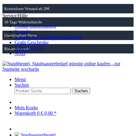
Kostenloser Versand ab 29€
Service/Hilfe
30 Tage Widerrufsrecht
Cookie-Einstellungen
Kontakt
Unschlagbare Preise
Versand und Zahlungsbedingungen
Gratis Geschenke
Widerrufsrecht
Riesen Auswahl
AGB
Menü
Suchen
Suchen
Mein Konto
Warenkorb
0
€ 0,00 *
Staubsaugerbeutel