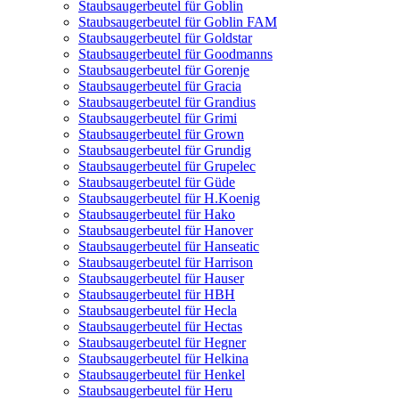
Staubsaugerbeutel für Goblin
Staubsaugerbeutel für Goblin FAM
Staubsaugerbeutel für Goldstar
Staubsaugerbeutel für Goodmanns
Staubsaugerbeutel für Gorenje
Staubsaugerbeutel für Gracia
Staubsaugerbeutel für Grandius
Staubsaugerbeutel für Grimi
Staubsaugerbeutel für Grown
Staubsaugerbeutel für Grundig
Staubsaugerbeutel für Grupelec
Staubsaugerbeutel für Güde
Staubsaugerbeutel für H.Koenig
Staubsaugerbeutel für Hako
Staubsaugerbeutel für Hanover
Staubsaugerbeutel für Hanseatic
Staubsaugerbeutel für Harrison
Staubsaugerbeutel für Hauser
Staubsaugerbeutel für HBH
Staubsaugerbeutel für Hecla
Staubsaugerbeutel für Hectas
Staubsaugerbeutel für Hegner
Staubsaugerbeutel für Helkina
Staubsaugerbeutel für Henkel
Staubsaugerbeutel für Heru