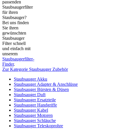
passenden
Staubsaugerfilter
für ihren
Staubsauger?
Bei uns finden
Sie ihren
gewünschten
Staubsauger
Filter schnell
und einfach mit
unserem
Staubsaugerfilter-
Finder
.
Zur Kategorie Staubsauger Zubehör
Staubsauger Akku
Staubsauger Adapter & Anschlüsse
Staubsauger Bürsten & Düsen
Staubsauger Duft
Staubsauger Ersatzteile
Staubsauger Handgriffe
Staubsauger Kabel
Staubsauger Motoren
Staubsauger Schläuche
Staubsauger Teleskoprohre