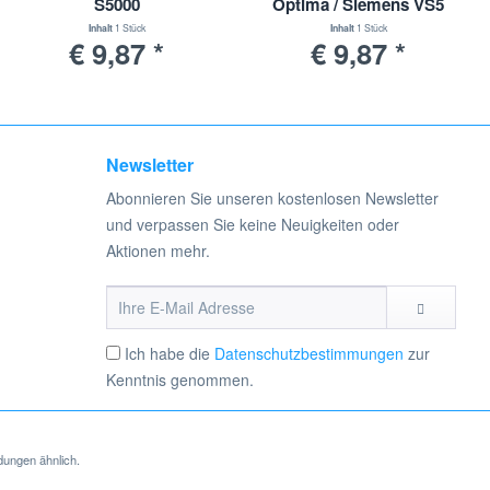
S5000
Optima / Siemens VS5
und VS9
Inhalt
1 Stück
Inhalt
1 Stück
€ 9,87 *
€ 9,87 *
Newsletter
Abonnieren Sie unseren kostenlosen Newsletter
und verpassen Sie keine Neuigkeiten oder
Aktionen mehr.
Ich habe die
Datenschutzbestimmungen
zur
Kenntnis genommen.
dungen ähnlich.