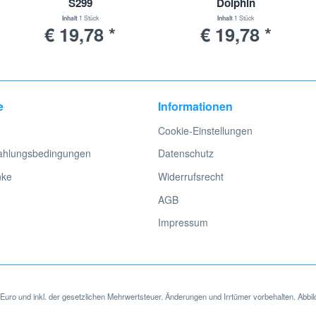
S299
Dolphin
Inhalt
1 Stück
Inhalt
1 Stück
€ 19,78 *
€ 19,78 *
e
Informationen
Cookie-Einstellungen
ahlungsbedingungen
Datenschutz
nke
Widerrufsrecht
AGB
Impressum
in Euro und inkl. der gesetzlichen Mehrwertsteuer. Änderungen und Irrtümer vorbehalten. Abbil