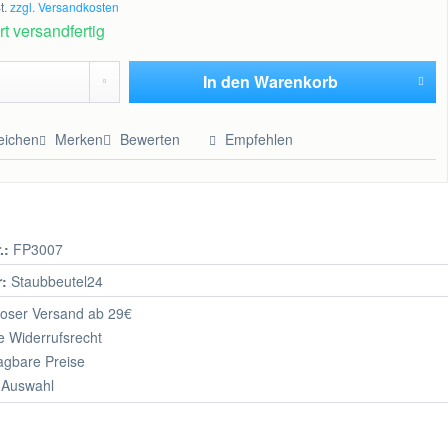
t.
zzgl. Versandkosten
t versandfertig
In den
Warenkorb
Hinzugefügt
eichen
Merken
Bewerten
Empfehlen
.:
FP3007
r:
Staubbeutel24
oser Versand ab 29€
 Widerrufsrecht
agbare Preise
 Auswahl