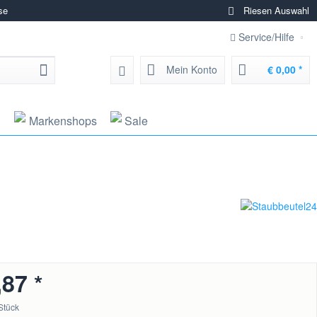
se
Riesen Auswahl
Service/Hilfe
Mein Konto
€ 0,00 *
g
Markenshops
Sale
,87 *
Stück