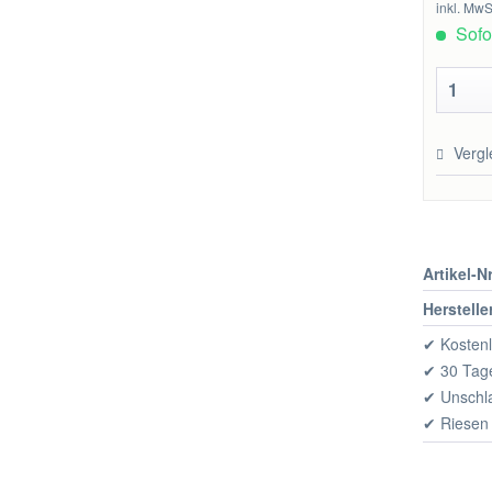
inkl. MwS
Sofor
Vergl
Artikel-Nr
Herstelle
✔ Kostenl
✔ 30 Tage
✔ Unschl
✔ Riesen