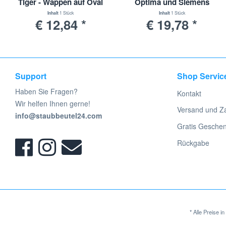
Tiger - Wappen auf Oval
Optima und Siemens
Serie VS 5 / VS 9
Inhalt
1 Stück
Inhalt
1 Stück
€ 12,84 *
€ 19,78 *
Support
Shop Servic
Haben Sie Fragen?
Kontakt
Wir helfen Ihnen gerne!
Versand und Z
info@staubbeutel24.com
Gratis Gesche
Rückgabe
* Alle Preise 