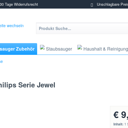
0 Tage Widerrufsrecht
Unschlagbare Prei
sauger Zubehör
Staubsauger
Haushalt & Reinigun
se
ilips Serie Jewel
€ 9
Inhalt:
1 