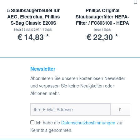
5 Staubsaugerbeutel für
Philips Original
AEG, Electrolux, Philips
Staubsaugerfilter HEPA-
S-Bag Classic E200S
Filter / FC803100 - HEPA
13 - Super Clean Air
Inhalt
5 Stück
(€ 2,97 * / 1 Stück)
Inhalt
1 Stück
€ 14,83 *
€ 22,30 *
HEPA Filter
Newsletter
Abonnieren Sie unseren kostenlosen Newsletter
und verpassen Sie keine Neuigkeiten oder
Aktionen mehr.
Ich habe die
Datenschutzbestimmungen
zur
Kenntnis genommen.