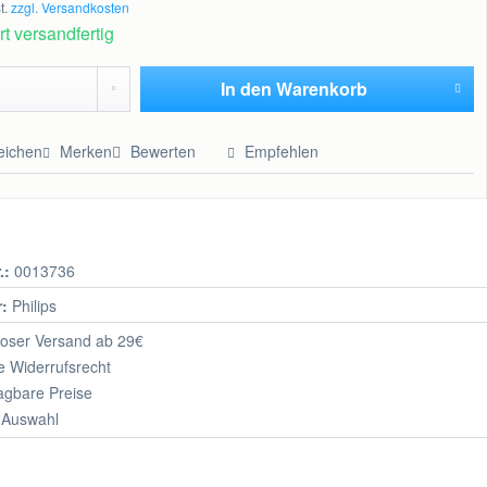
t.
zzgl. Versandkosten
t versandfertig
In den
Warenkorb
Hinzugefügt
eichen
Merken
Bewerten
Empfehlen
.:
0013736
r:
Philips
oser Versand ab 29€
 Widerrufsrecht
agbare Preise
 Auswahl