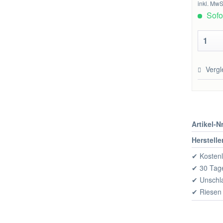
inkl. MwS
Sofor
Vergl
Artikel-Nr
Herstelle
✔ Kostenl
✔ 30 Tage
✔ Unschl
✔ Riesen