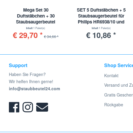
Mega Set 30
SET 5 Duftstäbchen + 5
Duftstäbchen + 30
Staubsaugerbeutel für
Staubsaugerbeutel
Philips HR6938/10 und
geeignet für Philips
Typ PH84
Inhalt
1 Paket(e)
Inhalt
1 Paket(e)
€ 29,70 *
€ 10,86 *
HR6938/10 und Typ PH84
€ 34,66 *
Support
Shop Servic
Haben Sie Fragen?
Kontakt
Wir helfen Ihnen gerne!
Versand und Z
info@staubbeutel24.com
Gratis Gesche
Rückgabe