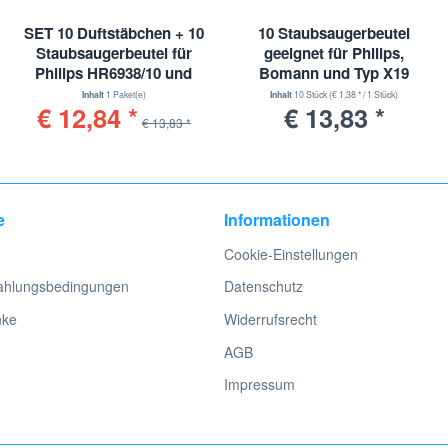
SET 10 Duftstäbchen + 10
10 Staubsaugerbeutel
Staubsaugerbeutel für
geeignet für Philips,
Philips HR6938/10 und
Bomann und Typ X19
Typ PH84
Inhalt
1 Paket(e)
Inhalt
10 Stück
(€ 1,38 * / 1 Stück)
€ 12,84 *
€ 13,83 *
€ 13,83 *
e
Informationen
Cookie-Einstellungen
ahlungsbedingungen
Datenschutz
nke
Widerrufsrecht
AGB
Impressum