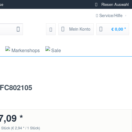
se
Riesen Auswahl
Service/Hilfe
Mein Konto
€ 0,00 *
Markenshops
Sale
| FC802105
7,09 *
 Stück (€ 2,94 * / 1 Stück)